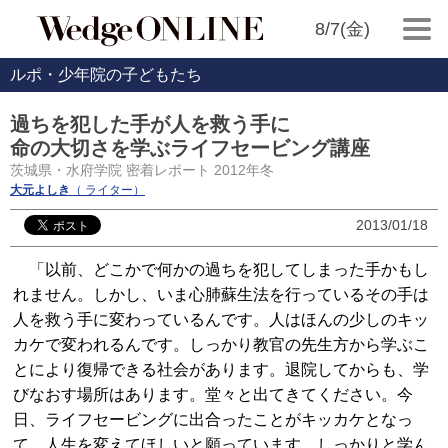
8/7(金)
ルポ・少年院の子どもたち
過ちを犯した手が人を救う手に
命の大切さを学ぶライフセービング講座
茨城県・水府学院 密着レポート 2012年冬
大元よしき
（ ライター）
2013/01/18
「以前、どこかで何かの過ちを犯してしまった手かもし
れません。しかし、いま心肺蘇生法を行っているその手は
人を救う手に変わっているんです。人はほんの少しのキッ
カケで変われるんです。しっかり教官の先生方から学ぶこ
とにより復帰できる社会があります。退院してからも、学
びなおす場所はあります。堂々と出てきてください。今
日、ライフセービングに出合ったことがキッカケとなっ
て、人生を変えてほしいと願っています。しっかりと学ん