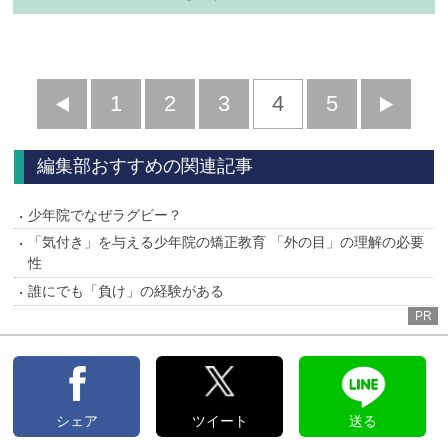
前
1
2
3
4
5
へ
へ
編集部おすすめの関連記事
少年院でなぜラグビー？
「気付き」を与える少年院の矯正教育 「外の目」の理解の必要
性
誰にでも「負け」の経験がある
PR
シェア
ツイート
送る