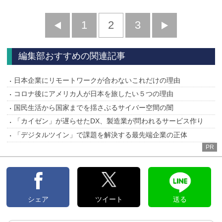
前
1
2
3
次
へ
へ
編集部おすすめの関連記事
日本企業にリモートワークが合わないこれだけの理由
コロナ後にアメリカ人が日本を旅したい５つの理由
国民生活から国家までを揺さぶるサイバー空間の闇
「カイゼン」が遅らせたDX、製造業が問われるサービス作り
「デジタルツイン」で課題を解決する最先端企業の正体
PR
シェア
ツイート
送る