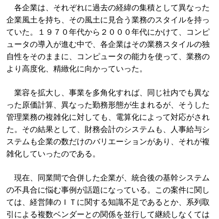
各企業は、それぞれに過去の経緯の集積として異なった
企業風土を持ち、その風土に見合う業務のスタイルを持っ
ていた。１９７０年代から２０００年代にかけて、コンピ
ュータの導入が進む中で、各企業はその業務スタイルの独
自性をそのままに、コンピュータの能力を使って、業務の
より高度化、精緻化に向かっていった。
業容を拡大し、事業を多角化すれば、同じ社内でも異な
った原価計算、異なった勤務形態が生まれるが、そうした
管理業務の複雑化に対しても、電算化によって対応がされ
た。その結果として、財務会計のシステムも、人事給与シ
ステムも企業の数だけのバリエーションがあり、それが複
雑化していったのである。
現在、同業間で合併した企業が、統合後の基幹システム
の不具合に悩む事例が話題になっている。この案件に関し
ては、経営陣のＩＴに関する知識不足であるとか、系列取
引による複数ベンダーとの関係を並行して継続しなくては