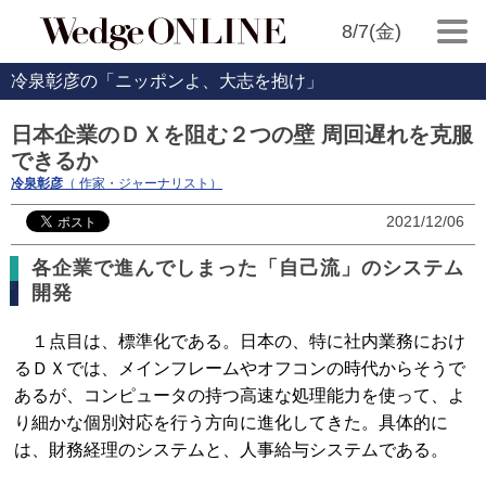
8/7(金)
冷泉彰彦の「ニッポンよ、大志を抱け」
日本企業のＤＸを阻む２つの壁 周回遅れを克服
できるか
冷泉彰彦
（ 作家・ジャーナリスト）
2021/12/06
各企業で進んでしまった「自己流」のシステム
開発
１点目は、標準化である。日本の、特に社内業務におけ
るＤＸでは、メインフレームやオフコンの時代からそうで
あるが、コンピュータの持つ高速な処理能力を使って、よ
り細かな個別対応を行う方向に進化してきた。具体的に
は、財務経理のシステムと、人事給与システムである。