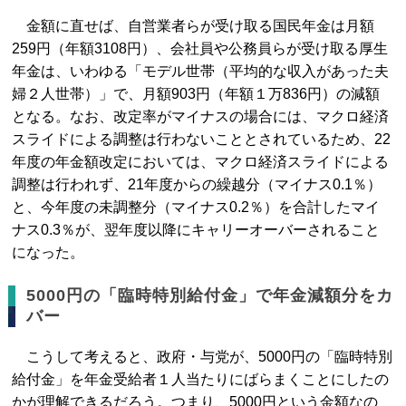
金額に直せば、自営業者らが受け取る国民年金は月額
259円（年額3108円）、会社員や公務員らが受け取る厚生
年金は、いわゆる「モデル世帯（平均的な収入があった夫
婦２人世帯）」で、月額903円（年額１万836円）の減額
となる。なお、改定率がマイナスの場合には、マクロ経済
スライドによる調整は行わないこととされているため、22
年度の年金額改定においては、マクロ経済スライドによる
調整は行われず、21年度からの繰越分（マイナス0.1％）
と、今年度の未調整分（マイナス0.2％）を合計したマイ
ナス0.3％が、翌年度以降にキャリーオーバーされること
になった。
5000円の「臨時特別給付金」で年金減額分をカ
バー
こうして考えると、政府・与党が、5000円の「臨時特別
給付金」を年金受給者１人当たりにばらまくことにしたの
かが理解できるだろう。つまり、5000円という金額なの