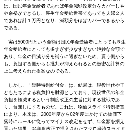
は、国民年金受給者であれば年金減額改定分をカバーしや
や余裕ができるし、厚生年金受給世帯であっても夫婦２人
であれば計１万円となり、減額分をほぼカバーできるから
である。
実は5000円という金額は国民年金受給者にとっても厚生
年金受給者にとっても多すぎず少なすぎない絶妙な金額で
あり、年金の目減り分を補うに過ぎないため、貰う側から
も、負担する側からも批判が抑えられるとの緻密な計算の
上に考えられた提案なのである。
しかし、「臨時特別給付金」は、結局は、現役世代や子
どもたちによる税負担を財源としており、現役世代の年金
負担を軽減するという制度改正の主旨に対する挑戦であ
り、台無しにするものだ。これは、物価スライド特例措置
により、本来は、2000年度から02年度にかけての物価下
落時にルールに従ってマイナス改定をせず、年金額を据え
置いた結果、04年度改正で導入されたマクロ経済スライド