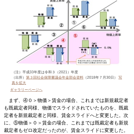
（注）平成33年度は令和３（2021）年度
（出所）
第３回社会保障審議会年金部会資料
（2018年７月30日）
写
真を拡大
ギャラリーページへ
まず、④０＞物価＞賃金の場合、これまでは新規裁定者
も既裁定者同様、物価でスライドされていたものを、既裁
定者を新規裁定者と同様、賃金スライドへと変更した。次
に、⑤物価＞０＞賃金の場合、これまでは既裁定者も新規
裁定者もゼロ改定だったのが、賃金スライドに変更した。