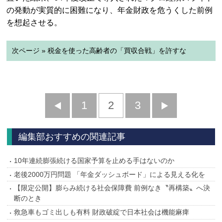
の発動が実質的に困難になり、年金財政を危うくした前例
を想起させる。
次ページ » 税金を使った高齢者の「買収合戦」を許すな
前
1
2
3
次
へ
へ
編集部おすすめの関連記事
10年連続膨張続ける国家予算を止める手はないのか
老後2000万円問題 「年金ダッシュボード」による見える化を
【限定公開】膨らみ続ける社会保障費 前例なき〝再構築〟へ決
断のとき
救急車もゴミ出しも有料 財政破綻で日本社会は機能麻痺