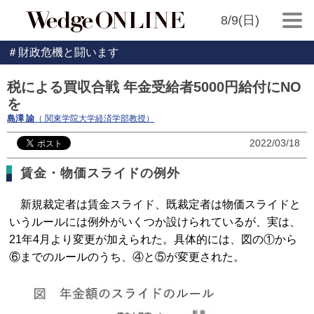
8/9(日)
＃財政危機と闘います
税による買収合戦 年金受給者5000円給付にNO
を
島澤 諭
（ 関東学院大学経済学部教授）
2022/03/18
賃金・物価スライドの例外
新規裁定者は賃金スライド、既裁定者は物価スライドと
いうルールには例外がいくつか設けられているが、実は、
21年4月より変更が加えられた。具体的には、図の①から
⑥までのルールのうち、④と⑤が変更された。