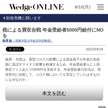
8/10(月)
＃財政危機と闘います
税による買収合戦 年金受給者5000円給付にNO
を
島澤 諭
（ 関東学院大学経済学部教授）
2022/03/18
政府・与党は、新型コロナの影響による賃金低下が年金の支給
額に及ぼすマイナス影響を軽減するため、年金受給者らに１回
限定で１人あたり5000円を支給する。年金受給者の生活は、現
役世代に比較して、コロナ禍においても安定していたはずなの
になぜなのか。
本文を読む