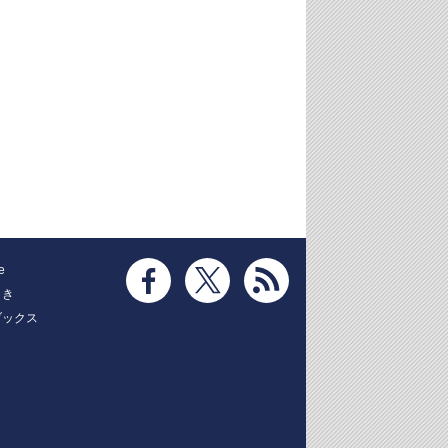
e
とき
ブックス