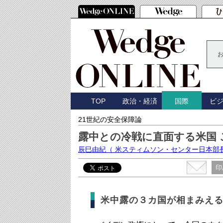
TOP
政治・経済
ビ
国際
21世紀の安全保障論
露中との冷戦に直面する米国
辰巳由紀
（ 米スティムソン・センター日本部
印
米中露の３カ国が相まみえ