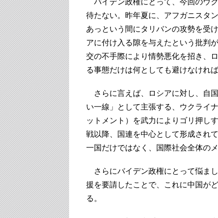
バイデン政権にとって、今回のウク
待たない。昨年夏に、アフガニスタ
あっという間にタリバンの攻勢を受
アに付け入る隙を与えたという批判
交の不手際により情勢悪化を招き、
る事態だけは何としても避けなけれ
さらに言えば、ロシアに対し、自国
い一線」として主張する、ウクライナ
ットメント）を武力によりゴリ押し
戦以降、国連を中心として形成され
一国だけではなく、国際社会全体の
さらにバイデン政権にとって悩まし
援を要請したことで、これに中国が
る。