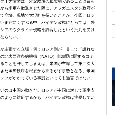
ライナ情勢は、外交政策の正念場であることは言を
ンから米軍を撤退させた際に、アフガニスタン政府が
けて崩壊、現地で大混乱を招いたことが、今回、ロシ
がいまだにくすぶる中、バイデン政権にとっては、外
ロシアのウクライナ侵略を許容したという批判を受け
ばならない。
が主張する立場（例：ロシア側が一貫して「譲れな
の北大西洋条約機構（NATO）非加盟に関するコミ
することを許してしまえば、米国が主導して第二次大
てきた国際秩序を根底から揺るがす事態となる。米国
メンツがかかっている事態といっても過言ではない。
いのは中国の動きだ。ロシアが中国に対して軍事支
どのように対応するかも、バイデン政権は注視してい