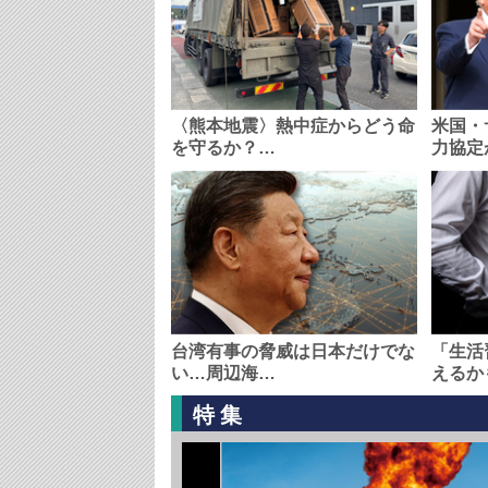
〈熊本地震〉熱中症からどう命
米国・
を守るか？…
力協定
台湾有事の脅威は日本だけでな
「生活
い…周辺海…
えるか
特集