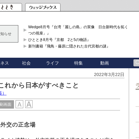
Wedge8月号『台湾「麗しの島」の実像 日台新時代を拓く「3
つの視座」』
お知らせ
ひととき8月号『京都 2と5の物語』
新刊書籍『飛鳥・藤原に隠された古代宮都の謎』
ジネス
社会
ライフ
特集
動画
2022年3月22日
 これから日本がすべきこと
長）
刷画面
る外交の正念場