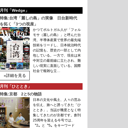
月刊「Wedge」
特集:台湾「麗しの島」の実像 日台新時代
を拓く「3つの視座」
かつてポルトガル人が「フォル
モサ（麗しの島）」と呼んだ台
湾。半導体産業で世界の最先端
技術をリードし、日本統治時代
の記憶も、歴史の一部として内
包している。一方で、現在は米
中対立の最前線に立たされ、難
しい現実に直面している。国際
社会で複雑な立…
»詳細を見る
月刊「ひととき」
特集:京都 2と5の物語
日本の文化や風土、人々の営み
を伝え、旅へと誘ってきた「ひ
ととき」。当誌が幾度となく特
集してきたのが京都です。創刊
25周年を迎える今号では、
〝2〟と〝5〟をキーワード