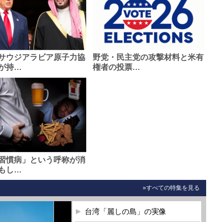
サウジアラビア原子力協
野党・民主党の攻撃材料と米有
が持…
権者の投票…
習慣病」という呼称が消
もし…
»すべての特集を見る
台湾「麗しの島」の実像