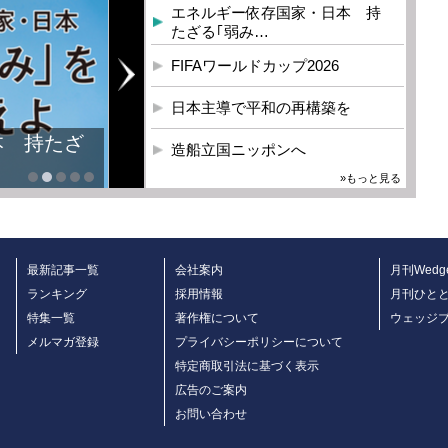
エネルギー依存国家・日本 持
たざる｢弱み…
FIFAワールドカップ2026
日本主導で平和の再構築を
本 持たざ
造船立国ニッポンへ
»もっと見る
最新記事一覧
会社案内
月刊Wedg
ランキング
採用情報
月刊ひと
特集一覧
著作権について
ウェッジ
メルマガ登録
プライバシーポリシーについて
特定商取引法に基づく表示
広告のご案内
お問い合わせ