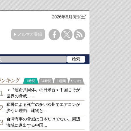
2026年8月8日(土)
メルマガ登録
ランキング
1時間
24時間
1週間
いいね
＜〝運命共同体〟の日米台＞中国こそが
1
世界の脅威....…
猛暑による死亡の多い欧州でエアコンが
2
少ない理由…建物と…
台湾有事の脅威は日本だけでない…周辺
3
海域に進出する中国…