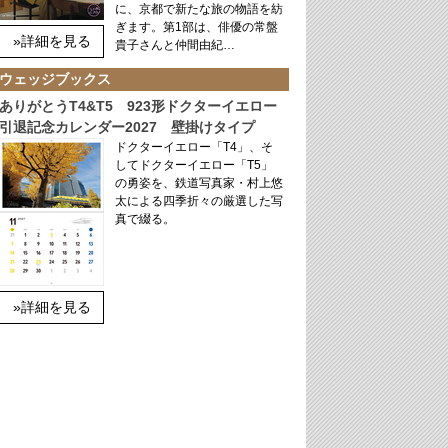
に、京都で新たな旅の物語を紡
ぎます。第1部は、俳優の常盤
»詳細を見る
貴子さんと仲間由紀…
ウェッジブックス
ありがとうT4&T5 923形ドクターイエロー
引退記念カレンダー2027 壁掛けタイプ
ドクターイエロー「T4」、そ
してドクターイエロー「T5」
の勇姿を、鉄道写真家・村上悠
太による四季折々の厳選した写
真で綴る。
»詳細を見る