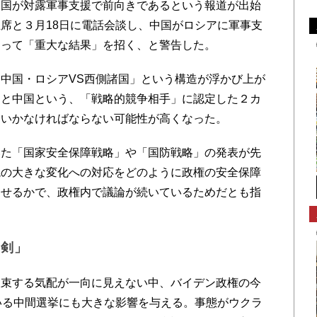
国が対露軍事支援で前向きであるという報道が出始
席と３月18日に電話会談し、中国がロシアに軍事支
とって「重大な結果」を招く、と警告した。
中国・ロシアVS西側諸国」という構造が浮かび上が
アと中国という、「戦略的競争相手」に認定した２カ
ていかなければならない可能性が高くなった。
た「国家安全保障戦略」や「国防戦略」の発表が先
境の大きな変化への対応をどのように政権の安全保障
させるかで、政権内で議論が続いているためだとも指
の剣」
束する気配が一向に見えない中、バイデン政権の今
いる中間選挙にも大きな影響を与える。事態がウクラ