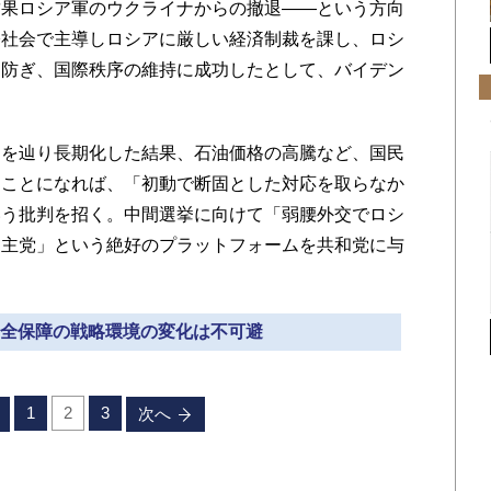
結果ロシア軍のウクライナからの撤退――という方向
際社会で主導しロシアに厳しい経済制裁を課し、ロシ
を防ぎ、国際秩序の維持に成功したとして、バイデン
を辿り長期化した結果、石油価格の高騰など、国民
なことになれば、「初動で断固とした対応を取らなか
いう批判を招く。中間選挙に向けて「弱腰外交でロシ
民主党」という絶好のプラットフォームを共和党に与
の安全保障の戦略環境の変化は不可避
1
2
3
次へ