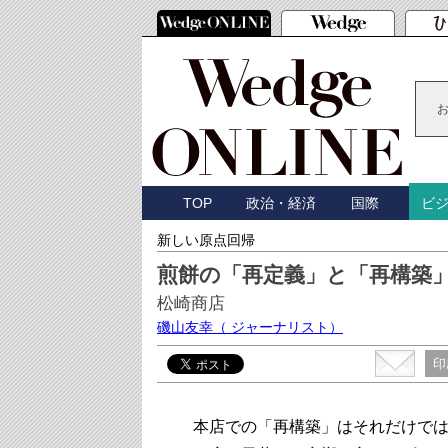
TOP
政治・経済
国際
ビ
新しい原点回帰
煎餅の「再定義」と「再構築」
松崎商店
磯山友幸
（ ジャーナリスト）
印
本店での「再構築」はそれだけでは