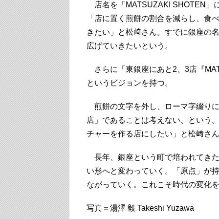
店名を「MATSUZAKI SHOT
「店に置く煎餅の割合を減らし、食
きたい」と松﨑さん。すでに銀座の
広げていきたいという。
さらに「東銀座にあと2、3店『MATS
というビジョンを持つ。
煎餅の文字を外し、ローマ字綴りに
店」であることは考えない、という
チャーを作る店にしたい」と松﨑さ
長年、銀座という町で培われてきた
い形へと変わっていく。「原点」が
ながっていく。これこそ時代の変化
写真＝湯澤 毅 Takeshi Yuzawa