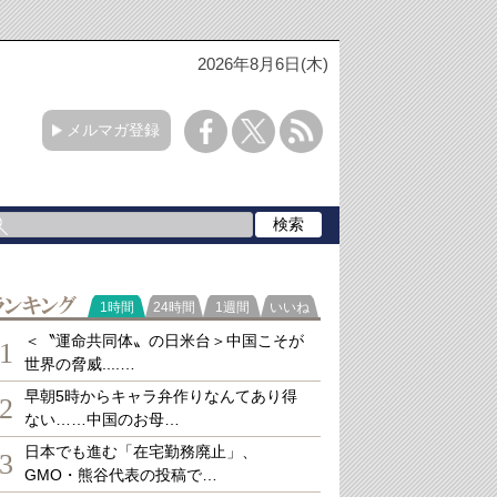
2026年8月6日(木)
メルマガ登録
ランキング
1時間
24時間
1週間
いいね
＜〝運命共同体〟の日米台＞中国こそが
1
世界の脅威....…
早朝5時からキャラ弁作りなんてあり得
2
ない……中国のお母…
日本でも進む「在宅勤務廃止」、
3
GMO・熊谷代表の投稿で…