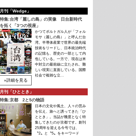
月刊「Wedge」
特集:台湾「麗しの島」の実像 日台新時代
を拓く「3つの視座」
かつてポルトガル人が「フォル
モサ（麗しの島）」と呼んだ台
湾。半導体産業で世界の最先端
技術をリードし、日本統治時代
の記憶も、歴史の一部として内
包している。一方で、現在は米
中対立の最前線に立たされ、難
しい現実に直面している。国際
社会で複雑な立…
»詳細を見る
月刊「ひととき」
特集:京都 2と5の物語
日本の文化や風土、人々の営み
を伝え、旅へと誘ってきた「ひ
ととき」。当誌が幾度となく特
集してきたのが京都です。創刊
25周年を迎える今号では、
〝2〟と〝5〟をキーワード