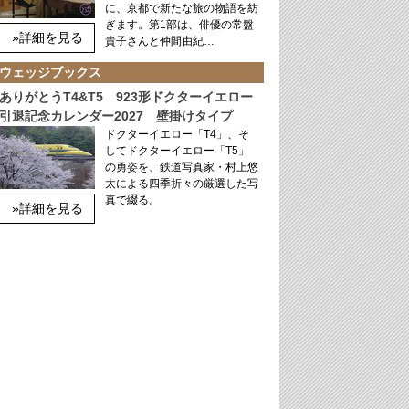
に、京都で新たな旅の物語を紡
ぎます。第1部は、俳優の常盤
»詳細を見る
貴子さんと仲間由紀…
ウェッジブックス
ありがとうT4&T5 923形ドクターイエロー
引退記念カレンダー2027 壁掛けタイプ
ドクターイエロー「T4」、そ
してドクターイエロー「T5」
の勇姿を、鉄道写真家・村上悠
太による四季折々の厳選した写
真で綴る。
»詳細を見る