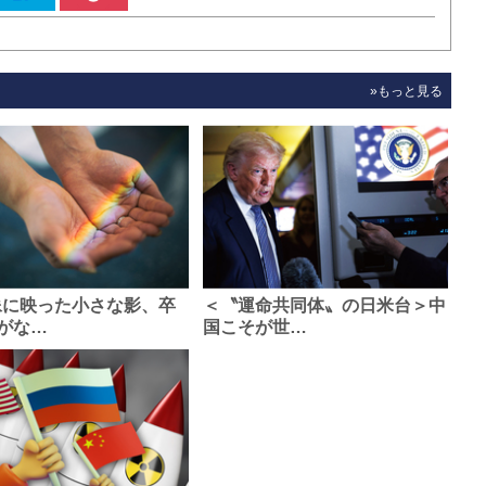
»もっと見る
像に映った小さな影、卒
＜〝運命共同体〟の日米台＞中
がな…
国こそが世…