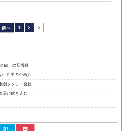
1
2
3
前へ
笠会館」の新機軸
女性店主の企画力
老舗タクシー会社
楽器に吹き込む