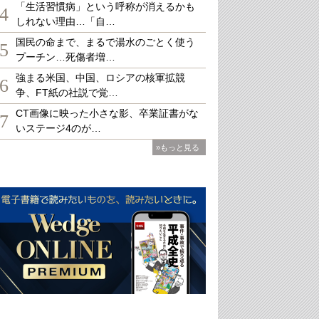
「生活習慣病」という呼称が消えるかも
4
しれない理由…「自…
国民の命まで、まるで湯水のごとく使う
5
プーチン…死傷者増…
強まる米国、中国、ロシアの核軍拡競
6
争、FT紙の社説で覚…
CT画像に映った小さな影、卒業証書がな
7
いステージ4のが…
»もっと見る