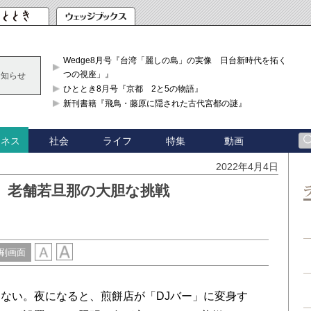
Wedge8月号『台湾「麗しの島」の実像 日台新時代を拓く「3
つの視座」』
お知らせ
ひととき8月号『京都 2と5の物語』
新刊書籍『飛鳥・藤原に隠された古代宮都の謎』
社会
ライフ
特集
動画
ジネス
2022年4月4日
 老舗若旦那の大胆な挑戦
刷画面
ない。夜になると、煎餅店が「DJバー」に変身す