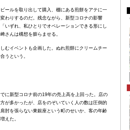
ビールを取り出して購入、棚にある煎餅をアテに一
早変わりするのだ。残念ながら、新型コロナの影響
、「いずれ、私ひとりでオペレーションできる形にし
松﨑さんは構想を膨らませる。
しむイベントも企画した。ぬれ煎餅にクリームチー
り合うという。
でに新型コロナ前の19年の売上高を上回った。店の
の方が多かったが、店をのぞいていく人の数は圧倒的
て肩肘を張らない東銀座という町のせいか、客の年齢
が増えた。