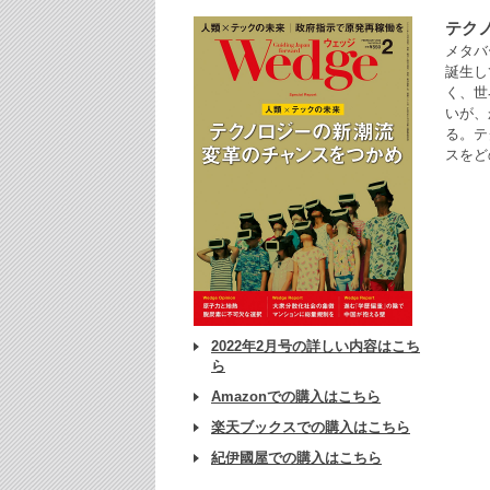
テク
メタバ
誕生し
く、世
いが、
る。テ
スをど
2022年2月号の詳しい内容はこち
ら
Amazonでの購入はこちら
楽天ブックスでの購入はこちら
紀伊國屋での購入はこちら