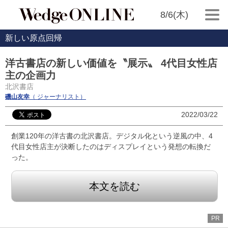
8/6(木)
新しい原点回帰
洋古書店の新しい価値を〝展示〟 4代目女性店
主の企画力
北沢書店
磯山友幸
（ ジャーナリスト）
2022/03/22
創業120年の洋古書の北沢書店。デジタル化という逆風の中、4
代目女性店主が決断したのはディスプレイという発想の転換だ
った。
本文を読む
PR