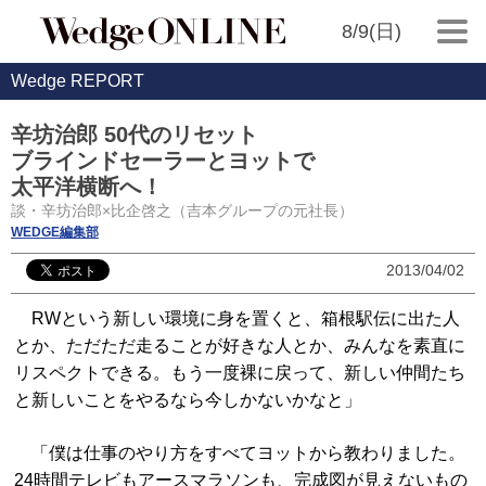
8/9(日)
Wedge REPORT
辛坊治郎 50代のリセット
ブラインドセーラーとヨットで
太平洋横断へ！
談・辛坊治郎×比企啓之（吉本グループの元社長）
WEDGE編集部
2013/04/02
RWという新しい環境に身を置くと、箱根駅伝に出た人
とか、ただただ走ることが好きな人とか、みんなを素直に
リスペクトできる。もう一度裸に戻って、新しい仲間たち
と新しいことをやるなら今しかないかなと」
「僕は仕事のやり方をすべてヨットから教わりました。
24時間テレビもアースマラソンも、完成図が見えないもの