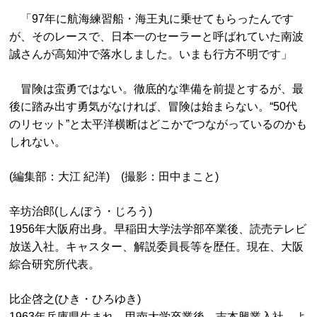
「97年に航海練習船・海王丸に乗せてもらったんです
が、そのレースで、日本一のセーラーと呼ばれていた南波
誠さんが高知沖で落水しました。いまも行方不明です」
冒険は蛮勇ではない。徹底的な準備を前提とするが、最
後に踏み出す勇気がなければ、冒険は始まらない。“50代
のリセット”と太平洋横断はどこかでつながっているのかも
しれない。
(編集部：大江 紀洋) (撮影：田中まこと)
辛坊治郎(しんぼう・じろう)
1956年大阪府出身。早稲田大学法学部卒業後、読売テレビ
放送入社。キャスター、解説委員長等を歴任。現在、大阪
綜合研究所代表。
比企啓之(ひき・ひろゆき)
1963年兵庫県生まれ。甲南大学卒業後、吉本興業入社。よ