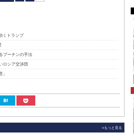
動くトランプ
問
るプーチンの手法
いロシア交渉団
意」
»もっと見る