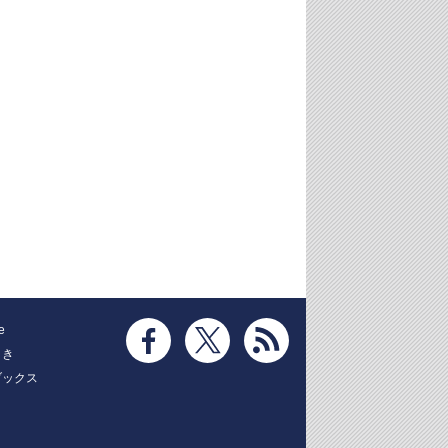
e
とき
ブックス