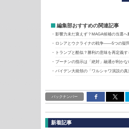
編集部おすすめの関連記事
影響力未だ衰えず？MAGA候補の当選へ
ロシアとウクライナの戦争――5つの疑
トランプと酷似？勝利の意味を再定義す
プーチンの指示は「絶対」融通が利かな
バイデン大統領の「ワルシャワ演説の真
バックナンバー
新着記事