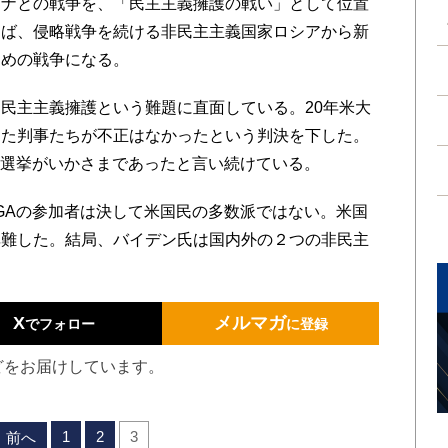
ナとの戦争を、「民主主義擁護の戦い」として位置
てば、侵略戦争を続ける非民主主義国家ロシアから新
ための戦争になる。
民主主義擁護という難題に直面している。20年米大
した判事たちが不正はなかったという判決を下した。
は選挙がいかさまであったと言い続けている。
GAの参加者は決して米国民の多数派ではない。米国
非難した。結局、バイデン氏は国内外の２つの非民主
X
メルマガ
でフォロー
に登録
どをお届けしています。
1
2
3
前へ