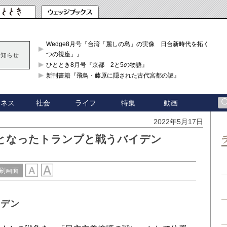
Wedge8月号『台湾「麗しの島」の実像 日台新時代を拓く「3
つの視座」』
お知らせ
ひととき8月号『京都 2と5の物語』
新刊書籍『飛鳥・藤原に隠された古代宮都の謎』
ジネス
社会
ライフ
特集
動画
2022年5月17日
」となったトランプと戦うバイデン
刷画面
イデン