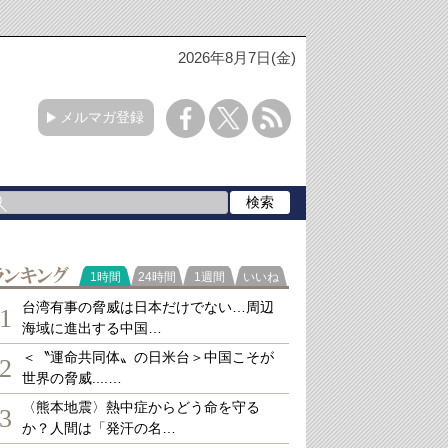
2026年8月7日(金)
メルマガ登録
ランキング
1時間
24時間
1週間
いいね
台湾有事の脅威は日本だけでない…周辺
1
海域に進出する中国…
＜〝運命共同体〟の日米台＞中国こそが
2
世界の脅威....…
〈熊本地震〉熱中症からどう命を守る
3
か？人間は「発汗の名…