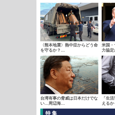
〈熊本地震〉熱中症からどう命
米国・
を守るか？…
力協定
台湾有事の脅威は日本だけでな
「生活
い…周辺海…
えるか
特集