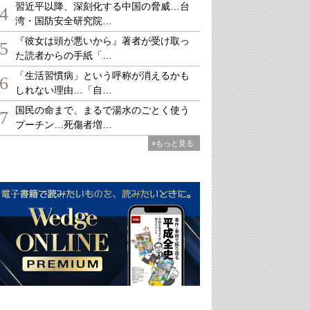
習近平以降、深刻化する中国の脅威…台
4
湾・国防安全研究院…
『彼女は頭が悪いから』著者が受け取っ
5
た読者からの手紙「…
「生活習慣病」という呼称が消えるかも
6
しれない理由…「自…
国民の命まで、まるで湯水のごとく使う
7
プーチン…死傷者増…
»もっと見る