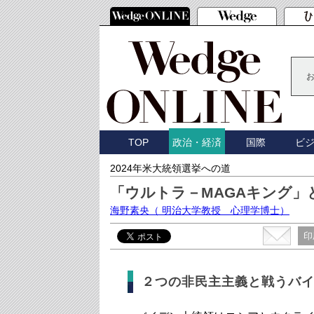
TOP
国際
ビ
政治・経済
2024年米大統領選挙への道
「ウルトラ－MAGAキング
海野素央
（ 明治大学教授 心理学博士）
印
２つの非民主主義と戦うバ