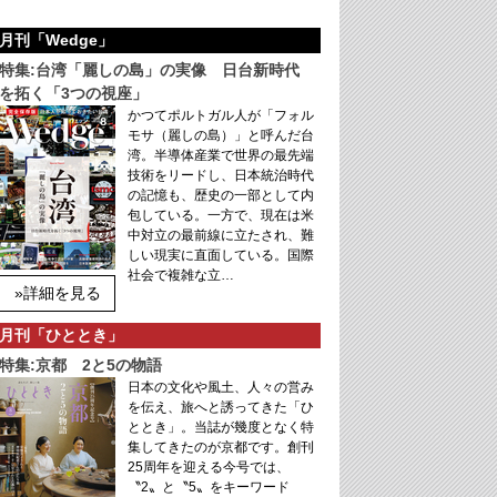
月刊「Wedge」
特集:台湾「麗しの島」の実像 日台新時代
を拓く「3つの視座」
かつてポルトガル人が「フォル
モサ（麗しの島）」と呼んだ台
湾。半導体産業で世界の最先端
技術をリードし、日本統治時代
の記憶も、歴史の一部として内
包している。一方で、現在は米
中対立の最前線に立たされ、難
しい現実に直面している。国際
社会で複雑な立…
»詳細を見る
月刊「ひととき」
特集:京都 2と5の物語
日本の文化や風土、人々の営み
を伝え、旅へと誘ってきた「ひ
ととき」。当誌が幾度となく特
集してきたのが京都です。創刊
25周年を迎える今号では、
〝2〟と〝5〟をキーワード