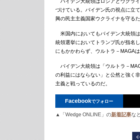
バイデン大統領はロシアとウクライ
づけている。バイデン氏の視点に立
興の民主主義国家ウクライナを守る
米国内においてもバイデン大統領は
統領選挙においてトランプ氏が指名
にもかかわらず、ウルトラ－MAGA
バイデン大統領は「ウルトラ－MA
の利益にはならない」と公然と強く
主義と戦っているのだ。
Facebook
でフォロー
▲「Wedge ONLINE」の
新着記事
な