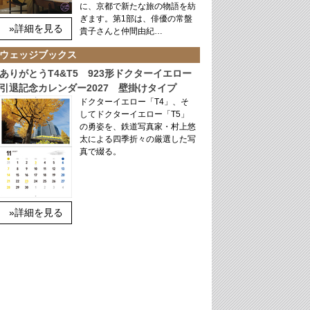
に、京都で新たな旅の物語を紡
ぎます。第1部は、俳優の常盤
»詳細を見る
貴子さんと仲間由紀…
ウェッジブックス
ありがとうT4&T5 923形ドクターイエロー
引退記念カレンダー2027 壁掛けタイプ
ドクターイエロー「T4」、そ
してドクターイエロー「T5」
の勇姿を、鉄道写真家・村上悠
太による四季折々の厳選した写
真で綴る。
»詳細を見る