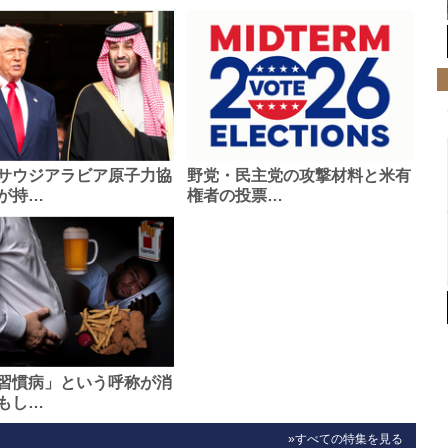
サウジアラビア原子力協
野党・民主党の攻撃材料と米有
が持…
権者の投票…
習慣病」という呼称が消
もし…
»すべての特集を見る