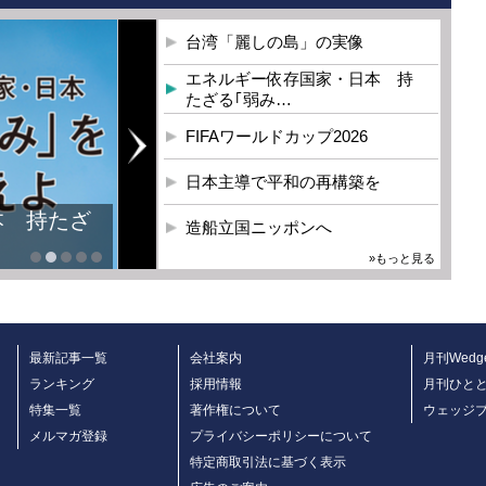
台湾「麗しの島」の実像
エネルギー依存国家・日本 持
たざる｢弱み…
FIFAワールドカップ2026
日本主導で平和の再構築を
本 持たざ
造船立国ニッポンへ
»もっと見る
最新記事一覧
会社案内
月刊Wedg
ランキング
採用情報
月刊ひと
特集一覧
著作権について
ウェッジ
メルマガ登録
プライバシーポリシーについて
特定商取引法に基づく表示