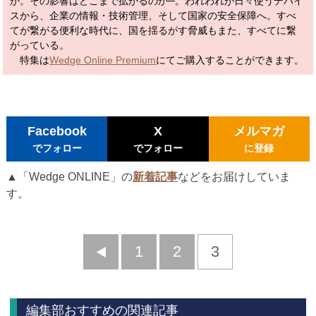
か。その影響はどこまで拡がるのか─。われわれが日々使うデバイ
スから、企業の情報・技術管理、そして国家の安全保障へ。すべ
てが繋がる便利な時代に、国を揺るがす脅威もまた、すべてに繋
がっている。
特集は
Wedge Online Premium
にてご購入することができます。
Facebook
X
メルマガ
でフォロー
でフォロー
に登録
▲「Wedge ONLINE」の
新着記事
などをお届けしていま
す。
前
1
2
3
へ
編集部おすすめの関連記事