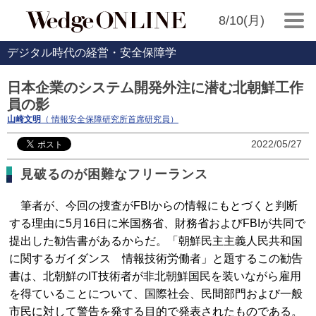
8/10(月)
デジタル時代の経営・安全保障学
日本企業のシステム開発外注に潜む北朝鮮工作
員の影
山崎文明
（ 情報安全保障研究所首席研究員）
2022/05/27
見破るのが困難なフリーランス
筆者が、今回の捜査がFBIからの情報にもとづくと判断
する理由に5月16日に米国務省、財務省およびFBIが共同で
提出した勧告書があるからだ。「朝鮮民主主義人民共和国
に関するガイダンス 情報技術労働者」と題するこの勧告
書は、北朝鮮のIT技術者が非北朝鮮国民を装いながら雇用
を得ていることについて、国際社会、民間部門および一般
市民に対して警告を発する目的で発表されたものである。