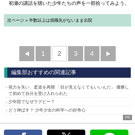
初瀬の講話を聴いた少年たちの声を一部拾ってみよう。
次ページ » 半数以上は就職先がないまま出院
前
1
2
3
4
次
へ
へ
編集部おすすめの関連記事
視力を失い、柔道を再開 「目が見えなくてもいいんだ」 優勝し
て初めて自分を受け入れられた
少年院でなぜラグビー？
どう伸ばす？ 少年少女の科学への好奇心
PR