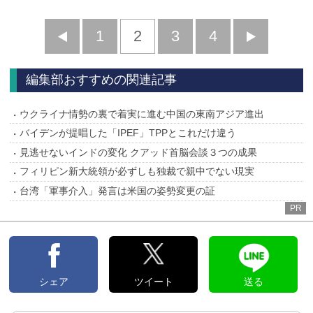
前
1
2
3
4
次
へ
へ
編集部おすすめの関連記事
ウクライナ情勢の裏で着実に進む中国の東南アジア進出
バイデンが提唱した「IPEF」TPPとこれだけ違う
見逃せないインドの変化 クアッド首脳会談３つの成果
フィリピン新大統領が必ずしも独裁で親中でない現実
台湾「軍事介入」発言は米国の姿勢変更の証
PR
シェア
ツイート
送る