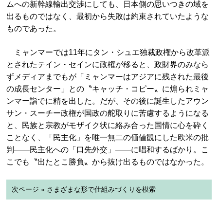
ムへの新幹線輸出交渉にしても、日本側の思いつきの域を
出るものではなく、最初から失敗は約束されていたような
ものであった。
ミャンマーでは11年にタン・シュエ独裁政権から改革派
とされたテイン・セインに政権が移ると、政財界のみなら
ずメディアまでもが「ミャンマーはアジアに残された最後
の成長センター」との〝キャッチ・コピー〟に煽られミャ
ンマー詣でに精を出した。だが、その後に誕生したアウン
サン・スーチー政権が国政の舵取りに苦慮するようになる
と、民族と宗教がモザイク状に絡み合った国情に心を砕く
ことなく、「民主化」を唯一無二の価値観にした欧米の批
判――民主化への「口先外交」――に唱和するばかり。こ
こでも〝出たとこ勝負〟から抜け出るものではなかった。
次ページ » さまざまな形で仕組みづくりを模索