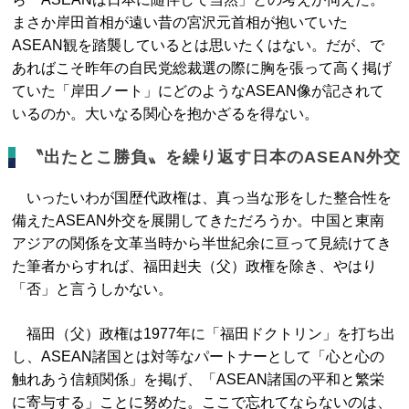
まさか岸田首相が遠い昔の宮沢元首相が抱いていた
ASEAN観を踏襲しているとは思いたくはない。だが、で
あればこそ昨年の自民党総裁選の際に胸を張って高く掲げ
ていた「岸田ノート」にどのようなASEAN像が記されて
いるのか。大いなる関心を抱かざるを得ない。
〝出たとこ勝負〟を繰り返す日本のASEAN外交
いったいわが国歴代政権は、真っ当な形をした整合性を
備えたASEAN外交を展開してきただろうか。中国と東南
アジアの関係を文革当時から半世紀余に亘って見続けてき
た筆者からすれば、福田赳夫（父）政権を除き、やはり
「否」と言うしかない。
福田（父）政権は1977年に「福田ドクトリン」を打ち出
し、ASEAN諸国とは対等なパートナーとして「心と心の
触れあう信頼関係」を掲げ、「ASEAN諸国の平和と繁栄
に寄与する」ことに努めた。ここで忘れてならないのは、