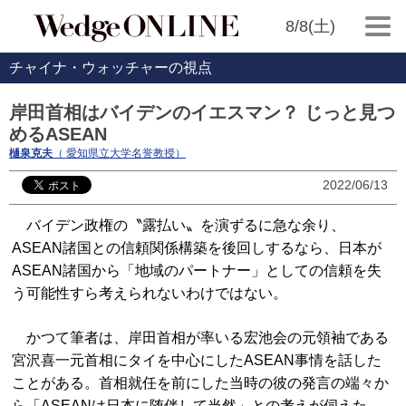
8/8(土)
チャイナ・ウォッチャーの視点
岸田首相はバイデンのイエスマン？ じっと見つ
めるASEAN
樋泉克夫
（ 愛知県立大学名誉教授）
2022/06/13
バイデン政権の〝露払い〟を演ずるに急な余り、
ASEAN諸国との信頼関係構築を後回しするなら、日本が
ASEAN諸国から「地域のパートナー」としての信頼を失
う可能性すら考えられないわけではない。
かつて筆者は、岸田首相が率いる宏池会の元領袖である
宮沢喜一元首相にタイを中心にしたASEAN事情を話した
ことがある。首相就任を前にした当時の彼の発言の端々か
ら「ASEANは日本に随伴して当然」との考えが伺えた。