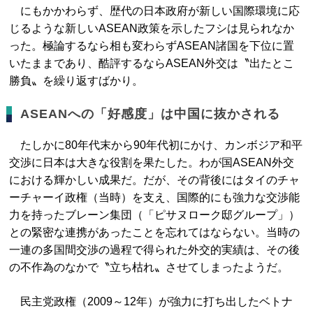
にもかかわらず、歴代の日本政府が新しい国際環境に応
じるような新しいASEAN政策を示したフシは見られなか
った。極論するなら相も変わらずASEAN諸国を下位に置
いたままであり、酷評するならASEAN外交は〝出たとこ
勝負〟を繰り返すばかり。
ASEANへの「好感度」は中国に抜かされる
たしかに80年代末から90年代初にかけ、カンボジア和平
交渉に日本は大きな役割を果たした。わが国ASEAN外交
における輝かしい成果だ。だが、その背後にはタイのチャ
ーチャーイ政権（当時）を支え、国際的にも強力な交渉能
力を持ったブレーン集団（「ピサヌローク邸グループ」）
との緊密な連携があったことを忘れてはならない。当時の
一連の多国間交渉の過程で得られた外交的実績は、その後
の不作為のなかで〝立ち枯れ〟させてしまったようだ。
民主党政権（2009～12年）が強力に打ち出したベトナ