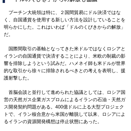
プーチン大統領は特に、２国間貿易にドル決済ではな
く、自国通貨を使用する新しい方法を設計していることを
明らかにした。これはいわば「ドルのくびきからの解放」
だ。
国際間取引の基軸となってきた米ドルではなくロシアと
イランの自国通貨で決済することにより、米欧の制裁の影
響を排除しようという試みだ。ハメネイ師も米ドルが世界
的な取引から徐々に排除されるべきとの考えを表明し、援
護射撃した。
首脳会談と並行して進められた協議としては、ロシア国
営の天然ガス企業ガスプロムによるイランの石油・天然ガ
ス開発契約問題がある。400億ドルに上る大型プロジェク
トで、イラン核合意から米国が離脱して以来、ロシアによ
るイランの資源開発構想は停止状態にあった。