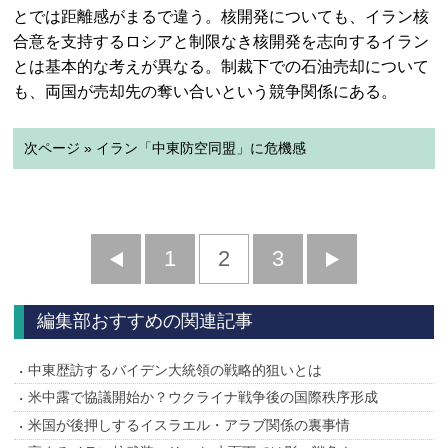
とでは距離感がまるで違う。核開発についても、イラン核
合意を支持するロシアと制限なき核開発を志向するイラン
とは基本的な考えが異なる。制裁下での石油売却について
も、両国が売却先の奪い合いという競争関係にある。
次ページ » イラン「中東防空同盟」に危機感
前
1
2
3
次
へ
へ
編集部おすすめの関連記事
中東歴訪するバイデン大統領の戦略的狙いとは
米中露で協議開始か？ウクライナ戦争後の国際秩序形成
米国が後押しするイスラエル・アラブ関係の裏事情