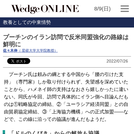
8/9(日)
教養としての中東情勢
プーチンのイラン訪問で反米同盟強化の路線は
鮮明に
佐々木伸
（ 星槎大学大学院教授）
2022/07/26
プーチン氏は頼みの綱とする中国から「腰の引けた支
持」（専門家）しか取り付けられず、失望感を深めていた
ことから、ハメネイ師の支持はなおさら嬉しかったに違い
ない。同氏が今回、訪問で具体的にイラン側へ目論んだも
のは①戦略協定の締結、②「ユーラシア経済同盟」との自
由貿易協定締結、③「上海協力機構」への正式加盟――な
どで、この線に沿っての協議が進んだもようだ。
「ドルのくびき」からの解放も協議