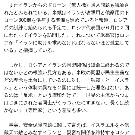
またイランからのドローン（無人機）購入問題も議論さ
れたとみられている。米紙はイランが攻撃用と偵察用のド
ローン300機を供与する準備を進めていると報道。ロシア
兵の訓練も始められる予定で、ロシア代表団が６月に２回
にわたってイランを訪問した。これについて米高官はロシ
アが「イランに助けを求めなければならないほど孤立して
いる」と指摘している。
しかし、ロシアとイランの同盟関係は短命に終わるので
はないかとの根強い見方もある。米欧の同盟が民主主義な
どの理念を土台にしているのに対し、「独裁」と「イスラ
ム」という体制の異なる２国には統一した理念はない。あ
るのは「反米」という旗印だけで、「世界の主流からつま
はじきにされた者同士がくっついたにすぎない。長くは続
かない」（専門家）という意見も多い。
事実、安全保障問題に関して言えば、イスラエルを不倶
戴天の敵とみなすイランと、親密な関係を維持するロシア