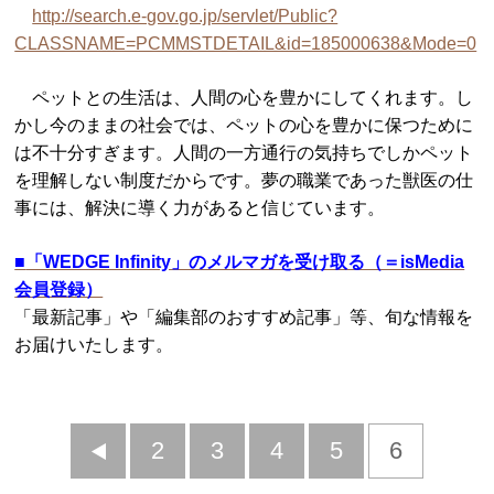
http://search.e-gov.go.jp/servlet/Public?
CLASSNAME=PCMMSTDETAIL&id=185000638&Mode=0
ペットとの生活は、人間の心を豊かにしてくれます。し
かし今のままの社会では、ペットの心を豊かに保つために
は不十分すぎます。人間の一方通行の気持ちでしかペット
を理解しない制度だからです。夢の職業であった獣医の仕
事には、解決に導く力があると信じています。
■
「WEDGE Infinity」のメルマガを受け取る（＝isMedia
会員登録）
「最新記事」や「編集部のおすすめ記事」等、旬な情報を
お届けいたします。
前
2
3
4
5
6