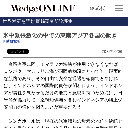
8/6(木)
世界潮流を読む 岡崎研究所論評集
米中緊張激化の中での東南アジア各国の動き
岡崎研究所
2022/10/06
台湾有事に際してマラッカ海峡が使用できなくなれば、
ロンボク、マカッサル海が国際的物流にとって唯一現実的
な航路であり、その自由で安全な通過を確保できなけれ
ば、インドネシアの国際的責任が問われよう。インドネシ
アが責任を果たせるだけの能力と意思を持つためには、日
米等が協力して、巡視船供与を含むインドネシアの海上保
安能力の強化を図ることが重要だろう。
シンガポールは、現在の米軍艦船の母港の地位を継続せ