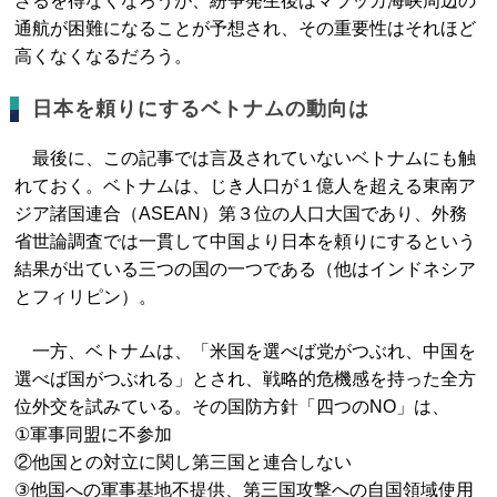
ざるを得なくなろうが、紛争発生後はマラッカ海峡周辺の
通航が困難になることが予想され、その重要性はそれほど
高くなくなるだろう。
日本を頼りにするベトナムの動向は
最後に、この記事では言及されていないベトナムにも触
れておく。ベトナムは、じき人口が１億人を超える東南ア
ジア諸国連合（ASEAN）第３位の人口大国であり、外務
省世論調査では一貫して中国より日本を頼りにするという
結果が出ている三つの国の一つである（他はインドネシア
とフィリピン）。
一方、ベトナムは、「米国を選べば党がつぶれ、中国を
選べば国がつぶれる」とされ、戦略的危機感を持った全方
位外交を試みている。その国防方針「四つのNO」は、
①軍事同盟に不参加
②他国との対立に関し第三国と連合しない
③他国への軍事基地不提供、第三国攻撃への自国領域使用