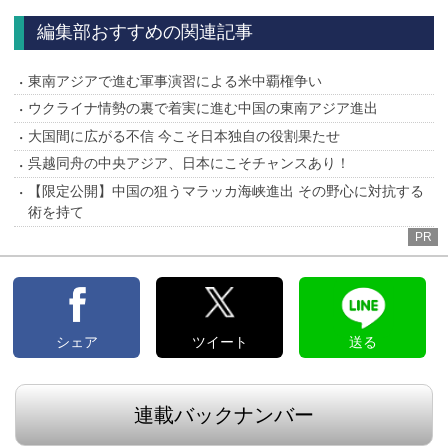
編集部おすすめの関連記事
東南アジアで進む軍事演習による米中覇権争い
ウクライナ情勢の裏で着実に進む中国の東南アジア進出
大国間に広がる不信 今こそ日本独自の役割果たせ
呉越同舟の中央アジア、日本にこそチャンスあり！
【限定公開】中国の狙うマラッカ海峡進出 その野心に対抗する
術を持て
PR
シェア
ツイート
送る
連載バックナンバー