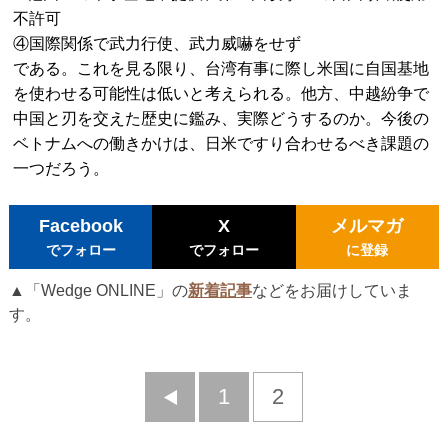
不許可
④国際関係で武力行使、武力威嚇をせず
である。これを見る限り、台湾有事に際し米国に自国基地
を使わせる可能性は低いと考えられる。他方、中越紛争で
中国と刃を交えた歴史に鑑み、実際どうするのか。今後の
ベトナムへの働きかけは、日米ですり合わせるべき課題の
一つだろう。
Facebook
X
メルマガ
でフォロー
でフォロー
に登録
▲「Wedge ONLINE」の
新着記事
などをお届けしていま
す。
前
1
2
へ