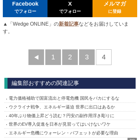
Facebook
X
メルマガ
でフォロー
でフォロー
に登録
▲「Wedge ONLINE」の
新着記事
などをお届けしていま
す。
前
1
2
3
4
へ
編集部おすすめの関連記事
電力価格補助で国富流出と停電危機 国民をバカにするな
ウクライナ戦争、エネルギー逼迫 世界に出口はあるか
40年ぶり物価上昇どう読む？円安の副作用浮き彫りに
世界のEV導入促進を日本が見習ってはいけないワケ
エネルギー危機にウォーレン・バフェットが必要な理由