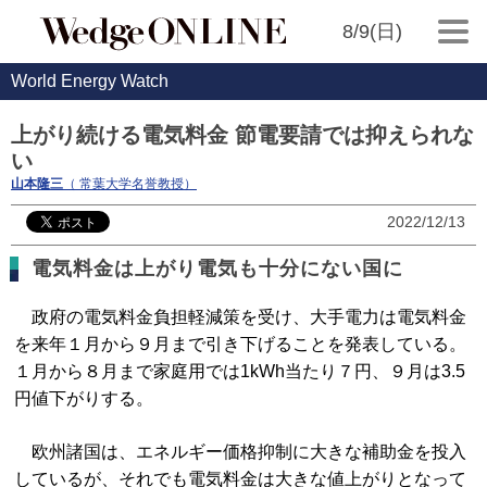
8/9(日)
World Energy Watch
上がり続ける電気料金 節電要請では抑えられな
い
山本隆三
（ 常葉大学名誉教授）
2022/12/13
電気料金は上がり電気も十分にない国に
政府の電気料金負担軽減策を受け、大手電力は電気料金
を来年１月から９月まで引き下げることを発表している。
１月から８月まで家庭用では1kWh当たり７円、９月は3.5
円値下がりする。
欧州諸国は、エネルギー価格抑制に大きな補助金を投入
しているが、それでも電気料金は大きな値上がりとなって