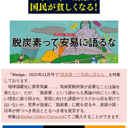
『Wedge』2021年11月号で
｢脱炭素って安易に語るな」
を特集
しております。
地球温暖化に異常気象……。気候変動対策が必要なことは論を
俟たない。だが、「脱炭素」という誰からも異論の出にくい美し
い理念に振り回され、実現に向けた課題やリスクから目を背けて
はいないか。世界が急速に「脱炭素」に舵を切る今、資源小国・
日本が持つべき視点ととるべき道を提言する。
特集は
Wedge Online Premium
にてご購入することができます。