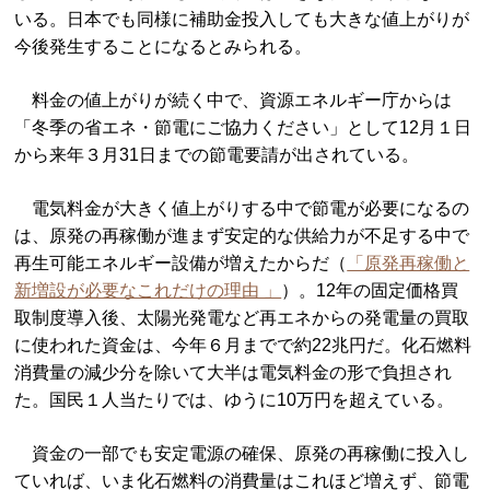
いる。日本でも同様に補助金投入しても大きな値上がりが
今後発生することになるとみられる。
料金の値上がりが続く中で、資源エネルギー庁からは
「冬季の省エネ・節電にご協力ください」として12月１日
から来年３月31日までの節電要請が出されている。
電気料金が大きく値上がりする中で節電が必要になるの
は、原発の再稼働が進まず安定的な供給力が不足する中で
再生可能エネルギー設備が増えたからだ（
「原発再稼働と
新増設が必要なこれだけの理由 」
）。12年の固定価格買
取制度導入後、太陽光発電など再エネからの発電量の買取
に使われた資金は、今年６月までで約22兆円だ。化石燃料
消費量の減少分を除いて大半は電気料金の形で負担され
た。国民１人当たりでは、ゆうに10万円を超えている。
資金の一部でも安定電源の確保、原発の再稼働に投入し
ていれば、いま化石燃料の消費量はこれほど増えず、節電