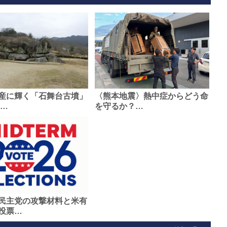
産に輝く「石舞台古墳」
〈熊本地震〉熱中症からどう命
0…
を守るか？…
民主党の攻撃材料と米有
投票…