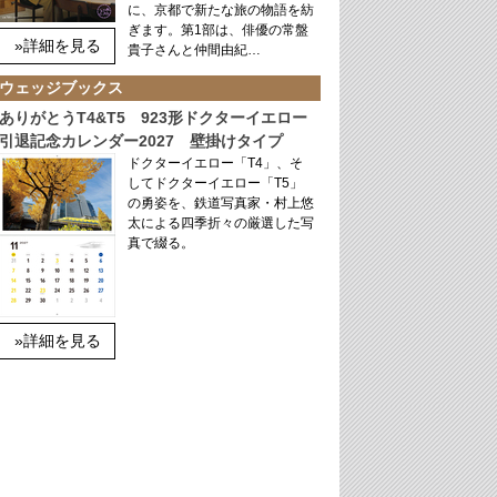
に、京都で新たな旅の物語を紡
ぎます。第1部は、俳優の常盤
»詳細を見る
貴子さんと仲間由紀…
ウェッジブックス
ありがとうT4&T5 923形ドクターイエロー
引退記念カレンダー2027 壁掛けタイプ
ドクターイエロー「T4」、そ
してドクターイエロー「T5」
の勇姿を、鉄道写真家・村上悠
太による四季折々の厳選した写
真で綴る。
»詳細を見る