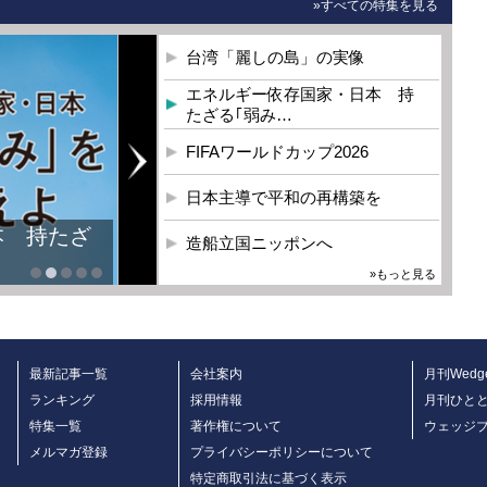
»すべての特集を見る
台湾「麗しの島」の実像
エネルギー依存国家・日本 持
たざる｢弱み…
FIFAワールドカップ2026
日本主導で平和の再構築を
本 持たざ
造船立国ニッポンへ
»もっと見る
最新記事一覧
会社案内
月刊Wedg
ランキング
採用情報
月刊ひと
特集一覧
著作権について
ウェッジ
メルマガ登録
プライバシーポリシーについて
特定商取引法に基づく表示