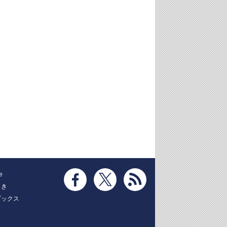
e
とき
ブックス