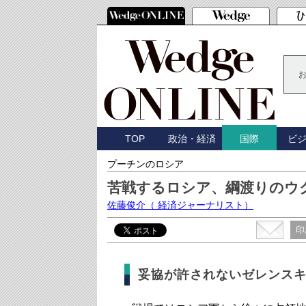
TOP
政治・経済
ビ
国際
プーチンのロシア
苦戦するロシア、綱渡りのウ
佐藤俊介
（ 経済ジャーナリスト）
印
妥協が許されないゼレンス