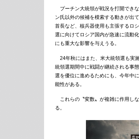
プーチン大統領が戦況を打開できな
ン氏以外の候補を模索する動きが出
首長など、核兵器使用も主張するロ
選に向けてロシア国内が急速に流動
にも重大な影響を与えうる。
24年秋にはまた、米大統領選も実
統領選期間中に戦闘が継続される事
選を優位に進めるためにも、今年中
能性がある。
これらの〝変数〟が複雑に作用しな
る。