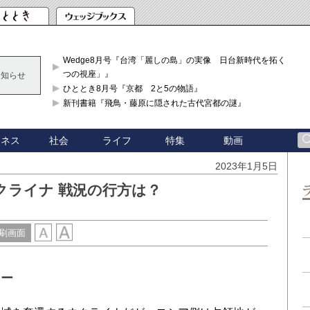
Wedge8月号『台湾「麗しの島」の実像 日台新時代を拓く「3
つの視座」』
お知らせ
ひととき8月号『京都 2と5の物語』
新刊書籍『飛鳥・藤原に隠された古代宮都の謎』
ジネス
社会
ライフ
特集
動画
2023年1月5日
クライナ 戦況の行方は？
刷画面
キー