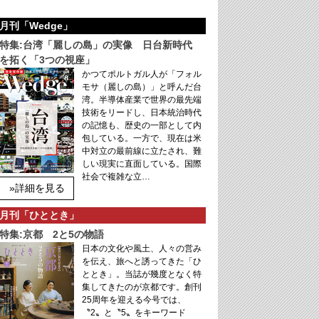
月刊「Wedge」
特集:台湾「麗しの島」の実像 日台新時代
を拓く「3つの視座」
かつてポルトガル人が「フォル
モサ（麗しの島）」と呼んだ台
湾。半導体産業で世界の最先端
技術をリードし、日本統治時代
の記憶も、歴史の一部として内
包している。一方で、現在は米
中対立の最前線に立たされ、難
しい現実に直面している。国際
社会で複雑な立…
»詳細を見る
月刊「ひととき」
特集:京都 2と5の物語
日本の文化や風土、人々の営み
を伝え、旅へと誘ってきた「ひ
ととき」。当誌が幾度となく特
集してきたのが京都です。創刊
25周年を迎える今号では、
〝2〟と〝5〟をキーワード