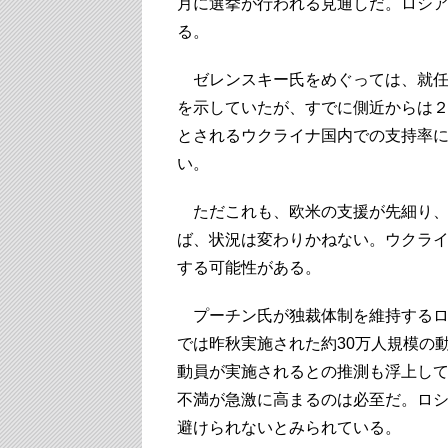
月に選挙が行われる見通しだ。ロシア
る。
ゼレンスキー氏をめぐっては、就任
を示していたが、すでに側近からは
とされるウクライナ国内での支持率
い。
ただこれも、欧米の支援が先細り、
ば、状況は変わりかねない。ウクラ
する可能性がある。
プーチン氏が独裁体制を維持するロ
では昨秋実施された約30万人規模の
動員が実施されるとの推測も浮上し
不満が急激に高まるのは必至だ。ロ
避けられないとみられている。