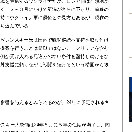
域を奪還するウクライナだが、ロシア側は占領地が
する。２～３月にかけて気温がさらに下がり、前線の
を持つウクライナ軍に優位との見方もあるが、現在の
落ち込んでいる。
ゼレンスキー氏は国内で戦闘継続へ支持を取り付け
る提案を行うことは簡単ではない。「クリミアを含む
ア側が受け入れる見込みのない条件を堅持し続けるな
海外支援に頼りながら戦闘を続けるという構図から抜
影響を与えるとみられるのが、24年に予定される各
スキー大統領は24年５月に５年の任期が満了し、同