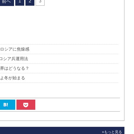
1
2
3
前へ
 ロシアに焦燥感
ロシア兵運用法
世界はどうなる？
いよ冬が始まる
»もっと見る