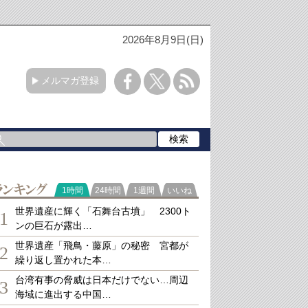
2026年8月9日(日)
メルマガ登録
ランキング
1時間
24時間
1週間
いいね
世界遺産に輝く「石舞台古墳」 2300ト
1
ンの巨石が露出…
世界遺産「飛鳥・藤原」の秘密 宮都が
2
繰り返し置かれた本…
台湾有事の脅威は日本だけでない…周辺
3
海域に進出する中国…