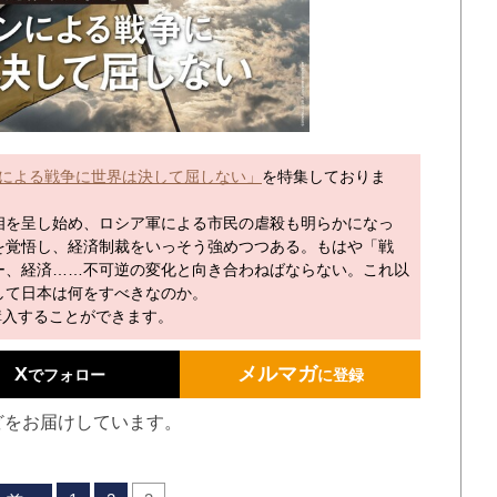
による戦争に世界は決して屈しない」
を特集しておりま
を呈し始め、ロシア軍による市民の虐殺も明らかになっ
を覚悟し、経済制裁をいっそう強めつつある。もはや「戦
ー、経済……不可逆の変化と向き合わねばならない。これ以
して日本は何をすべきなのか。
購入することができます。
X
メルマガ
でフォロー
に登録
どをお届けしています。