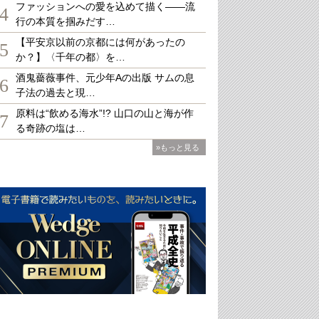
ファッションへの愛を込めて描く――流
4
行の本質を掴みだす…
【平安京以前の京都には何があったの
5
か？】〈千年の都〉を…
酒鬼薔薇事件、元少年Aの出版 サムの息
6
子法の過去と現…
原料は“飲める海水”!? 山口の山と海が作
7
る奇跡の塩は…
»もっと見る