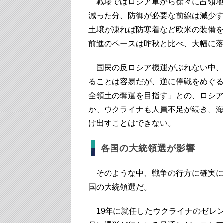
戦場ではロシア軍から徐々に占領地
減った分、防御が必要な前線は減少
土壌が凍れば防寒着など欧米の装備
前進のペースは昨秋と比べ、大幅に
国民の反ロシア機運がぶれない中、
ることは容易だが、逆に停戦をめぐ
全領土の奪還を目指す」との、ロシ
か、ウクライナも人員不足が続き、
け出すことはできない。
各国の大統領選が影響
そのような中、戦争の行方に確実に
国の大統領選だ。
19年に就任したウクライナのゼレン