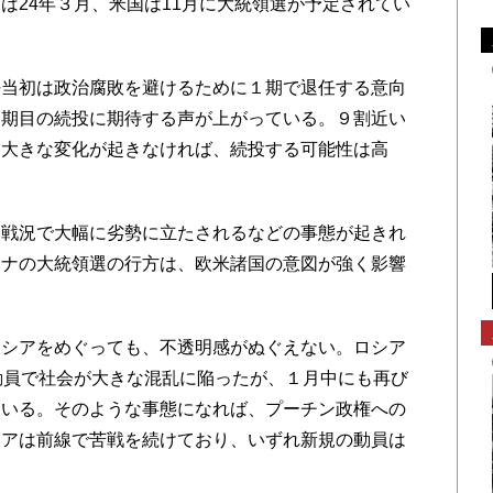
は24年３月、米国は11月に大統領選が予定されてい
当初は政治腐敗を避けるために１期で退任する意向
２期目の続投に期待する声が上がっている。９割近い
に大きな変化が起きなければ、続投する可能性は高
戦況で大幅に劣勢に立たされるなどの事態が起きれ
イナの大統領選の行方は、欧米諸国の意図が強く影響
シアをめぐっても、不透明感がぬぐえない。ロシア
動員で社会が大きな混乱に陥ったが、１月中にも再び
ている。そのような事態になれば、プーチン政権への
シアは前線で苦戦を続けており、いずれ新規の動員は