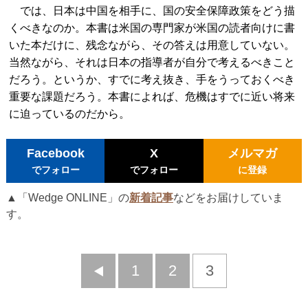
では、日本は中国を相手に、国の安全保障政策をどう描
くべきなのか。本書は米国の専門家が米国の読者向けに書
いた本だけに、残念ながら、その答えは用意していない。
当然ながら、それは日本の指導者が自分で考えるべきこと
だろう。というか、すでに考え抜き、手をうっておくべき
重要な課題だろう。本書によれば、危機はすでに近い将来
に迫っているのだから。
Facebook
X
メルマガ
でフォロー
でフォロー
に登録
▲「Wedge ONLINE」の
新着記事
などをお届けしていま
す。
前
1
2
3
へ