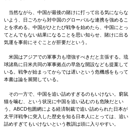
当然ながら、中国が最後の賭けに打って出る気にならな
いよう、日ごろから対中国のグローバルな連携を強めるこ
とを求める。中国がひとたび戦争を始めたら、中国にとっ
てとんでもない結果になることを思い知らせ、賭けに出る
気運を事前にそぐことが肝要だという。
米国はアジアでの軍事力も増強すべきだと主張する。琉
球諸島に日米共同の軍事拠点の早急な開設なども提案して
いる。戦争が始まってからでは遅いという危機感をもって
本書は論を展開している。
その一方で、中国を追い詰めすぎるのもいけない。窮鼠
猫を噛む、という状況に中国を追い込むのも危険だとい
う。ABCD包囲網による経済制裁で追い詰められた日本が
太平洋戦争に突入した歴史を知る日本人にとっては、追い
詰めすぎてもいけないという教訓は頭に入りやすい。