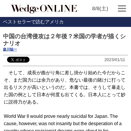
8/8(土)
ベストセラーで読むアメリカ
中国の台湾侵攻は２年後？米国の学者が描くシ
ナリオ
森川聡一
2023/01/11
そして、成長が曲がり角に差し掛かり始めた今だからこ
そ、まだ国力には余力があり、危ない最後の賭けに打って
出るリスクが高いというのだ。本書では、そうして暴走し
た国の例として日本が何度も出てくる。日本人にとって妙
に説得力がある。
World War II would prove nearly suicidal for Japan. The
cause, however, was not insanity but the desperation of a
country whose revisionist dreams were about to be