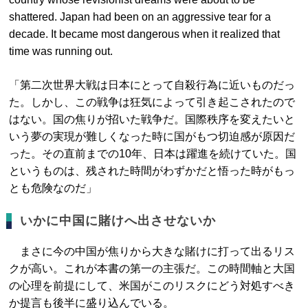
shattered. Japan had been on an aggressive tear for a
decade. It became most dangerous when it realized that
time was running out.
「第二次世界大戦は日本にとって自殺行為に近いものだっ
た。しかし、この戦争は狂気によって引き起こされたので
はない。国の焦りが招いた戦争だ。国際秩序を変えたいと
いう夢の実現が難しくなった時に国がもつ切迫感が原因だ
った。その直前までの10年、日本は躍進を続けていた。国
というものは、残された時間がわずかだと悟った時がもっ
とも危険なのだ」
いかに中国に賭けへ出させないか
まさに今の中国が焦りから大きな賭けに打って出るリス
クが高い。これが本書の第一の主張だ。この時間軸と大国
の心理を前提にして、米国がこのリスクにどう対処すべき
か提言も後半に盛り込んでいる。