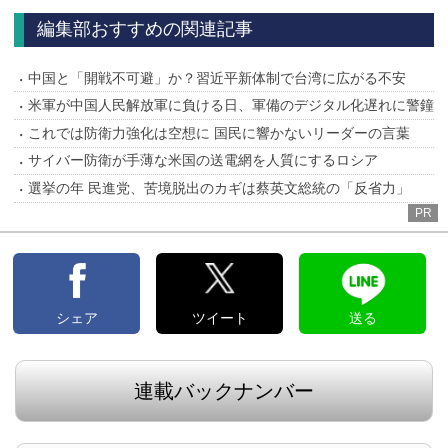
編集部おすすめの関連記事
中国と「開戦不可避」か？習近平新体制で台湾に広がる不安
米軍が中国人民解放軍に負ける日、軍備のデジタル化遅れに警鐘
これでは防衛力強化は空想に 国民に響かないリーダーの言葉
サイバー防衛が手薄な米国の送電網を人質にするロシア
選挙の年 民進党、苦境脱出のカギは蔡英文総統の「反省力」
PR
シェア
ツイート
送る
連載バックナンバー