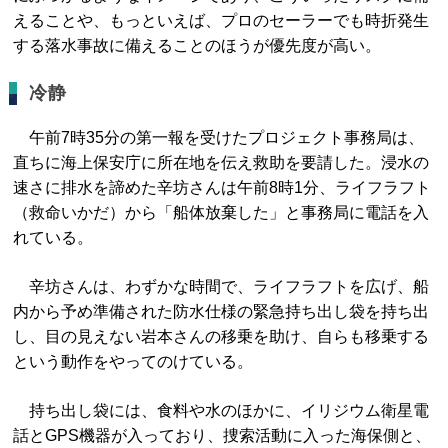
えることや、もっといえば、プロのセーラーでも時折発生
する落水事故に備えることのほうが優先度が高い。
冷静
午前7時35分の第一報を受けたプロジェクト事務局は、
直ちに海上保安庁に所在地を伝え救助を要請した。浸水の
速さに排水を諦めた辛坊さんは午前8時1分、ライフラフト
（救命いかだ）から「船体放棄した」と事務局に電話を入
れている。
辛坊さんは、わずかな時間で、ライフラフトを広げ、船
内から予め準備された防水仕様の緊急持ち出し袋を持ち出
し、目の見えない岩本さんの移乗を助け、自らも移乗する
という動作をやってのけている。
持ち出し袋には、食料や水のほかに、イリジウム衛星電
話とGPS機器が入っており、捜索活動に入った海保側と、