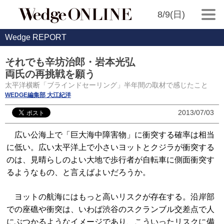
8/9(日)
Wedge REPORT
それでも辛坊治郎・岩本光弘
両氏の再挑戦を願う
太平洋横断「ブラインドセーリング」半年間の取材で感じたこと
WEDGE編集部 大江紀洋
2013/07/03
広い公海上で「巨大海中障害物」に衝突する確率は相当
に低い。広い太平洋上で小さいヨットとクジラが衝突する
のは、見晴らしのよい大地で歩行者が自転車に側面衝突す
るようなもの、と言えばよいだろうか。
ヨットの航海にはもっと高いリスクが存在する。沿岸部
での座礁や衝突は、いわば渋谷のスクランブル交差点で人
にぶつかるようなイメージであり、こういったリスクに備