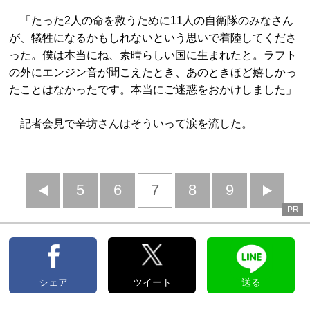
「たった2人の命を救うために11人の自衛隊のみなさん
が、犠牲になるかもしれないという思いで着陸してくださ
った。僕は本当にね、素晴らしい国に生まれたと。ラフト
の外にエンジン音が聞こえたとき、あのときほど嬉しかっ
たことはなかったです。本当にご迷惑をおかけしました」
記者会見で辛坊さんはそういって涙を流した。
前
5
6
7
8
9
PR
へ
へ
シェア
ツイート
送る