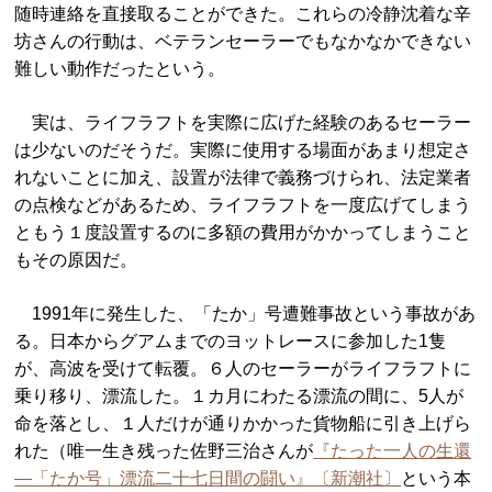
随時連絡を直接取ることができた。これらの冷静沈着な辛
坊さんの行動は、ベテランセーラーでもなかなかできない
難しい動作だったという。
実は、ライフラフトを実際に広げた経験のあるセーラー
は少ないのだそうだ。実際に使用する場面があまり想定さ
れないことに加え、設置が法律で義務づけられ、法定業者
の点検などがあるため、ライフラフトを一度広げてしまう
ともう１度設置するのに多額の費用がかかってしまうこと
もその原因だ。
1991年に発生した、「たか」号遭難事故という事故があ
る。日本からグアムまでのヨットレースに参加した1隻
が、高波を受けて転覆。６人のセーラーがライフラフトに
乗り移り、漂流した。１カ月にわたる漂流の間に、5人が
命を落とし、１人だけが通りかかった貨物船に引き上げら
れた（唯一生き残った佐野三治さんが
『たった一人の生還
―「たか号」漂流二十七日間の闘い』〔新潮社〕
という本