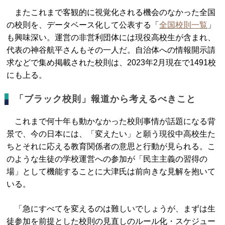
またこれまで客観的に視覚化される機会のなかった全国
の校則を、データベース化して公表する「
全国校則一覧
」
も興味深い。運営の非営利団体には現役高校生が含まれ、
代表の神谷航平さんもその一人だ。自治体への情報開示請
求などで集め掲載された校則は、2023年2月現在で1491校
にも上る。
「ブラック校則」報道から考えるべきこと
これまで何十年も動かなかった校則事情が話題になる背
景で、今の日本には、「変えたい」と願う現役中高校生た
ちとそれに応える教育関係者の意思と行動が見られる。こ
のような生徒の学校運営への参加が「民主主義の習得の
場」として機能することに大津氏は前向きな見解を抱いて
いる。
「急にすべてを変えるのは難しいでしょうが、まずは生
徒参加を前提とした校則の見直しのルール化・スケジュー