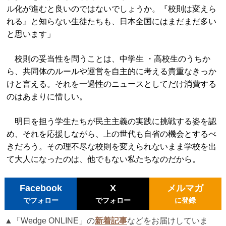
ル化が進むと良いのではないでしょうか。『校則は変えら
れる』と知らない生徒たちも、日本全国にはまだまだ多い
と思います」
校則の妥当性を問うことは、中学生 ・高校生のうちか
ら、共同体のルールや運営を自主的に考える貴重なきっか
けと言える。それを一過性のニュースとしてだけ消費する
のはあまりに惜しい。
明日を担う学生たちが民主主義の実践に挑戦する姿を認
め、それを応援しながら、上の世代も自省の機会とするべ
きだろう。その理不尽な校則を変えられないまま学校を出
て大人になったのは、他でもない私たちなのだから。
Facebook
X
メルマガ
でフォロー
でフォロー
に登録
▲「Wedge ONLINE」の
新着記事
などをお届けしていま