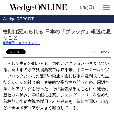
8/9(日)
Wedge REPORT
校則は変えられる 日本の「ブラック」報道に思
うこと
高崎順子
（ 在仏ライター）
2023/02/25
そして生徒の側からも、力強いアクションが生まれてい
る。岡山市の県立興陽高校では昨年来、ポニーテールやツ
ーブロックといった髪型の禁止を含む校則を疑問視した生
徒会が、その社会的・客観的な妥当性を問うため、周辺企
業にヒアリングを行った。その調査結果をもとに生徒会は
新校則を編み、学校側に提案。ジェンダーフリーを含めた
新校則が生徒主導で採用された経緯を、
毎日新聞
や
TBS
な
どの全国メディアが大きく報道している。