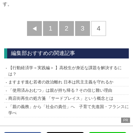
す。
前
1
2
3
4
へ
編集部おすすめの関連記事
【行動経済学＜実践編＞ 】高校生が身近な課題を解決するに
は？
ますます進む若者の政治離れ 日本は民主主義を守れるか
「使用済みおむつ」は親が持ち帰る？その信じ難い理由
商店街再生の処方箋 「サードプレイス」という概念とは
「親の義務」から「社会の責任」へ 子育て先進国・フランスに
学べ
PR