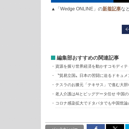
▲「Wedge ONLINE」の
新着記事
な
編集部おすすめの関連記事
資源を握り世界経済を動かすコモディテ
〝貿易立国〟日本の苦闘に迫るドキュメ
テスラのお膝元「テキサス」で進む大胆
老人介護はAIとビッグデータ任せ 中国
コロナ感染拡大でドタバタでも中国世論
バックナンバー