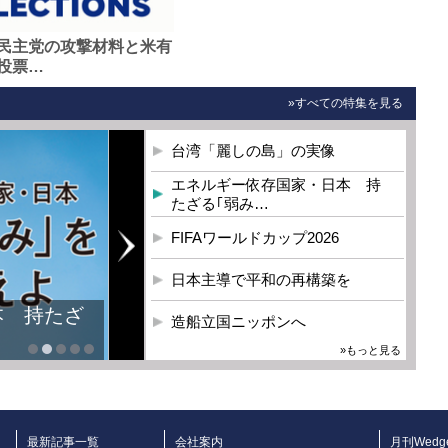
民主党の攻撃材料と米有
投票…
»すべての特集を見る
台湾「麗しの島」の実像
エネルギー依存国家・日本 持
たざる｢弱み…
FIFAワールドカップ2026
日本主導で平和の再構築を
本 持たざ
造船立国ニッポンへ
»もっと見る
最新記事一覧
会社案内
月刊Wedg