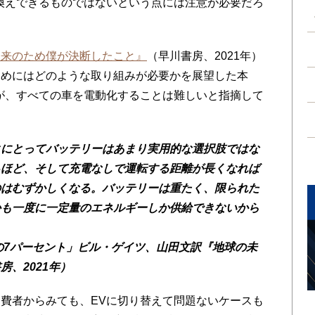
換えできるものではないという点には注意が必要だろ
未来のため僕が決断したこと』
（早川書房、2021年）
ためにはどのような取り組みが必要かを展望した本
が、すべての車を電動化することは難しいと指摘して
にとってバッテリーはあまり実用的な選択肢ではな
るほど、そして充電なしで運転する距離が長くなれば
のはむずかしくなる。バッテリーは重たく、限られた
かも一度に一定量のエネルギーしか供給できないから
ンの7パーセント」ビル・ゲイツ、山田文訳『地球の未
、2021年）
費者からみても、EVに切り替えて問題ないケースも