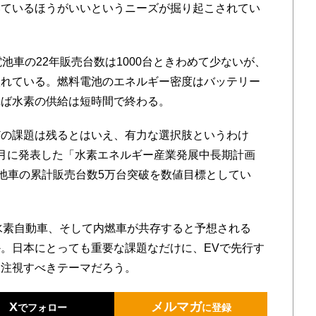
いているほうがいいというニーズが掘り起こされてい
池車の22年販売台数は1000台ときわめて少ないが、
入れている。燃料電池のエネルギー密度はバッテリー
れば水素の供給は短時間で終わる。
の課題は残るとはいえ、有力な選択肢というわけ
月に発表した「水素エネルギー産業発展中長期計画
料電池車の累計販売台数5万台突破を数値目標としてい
水素自動車、そして内燃車が共存すると予想される
。日本にとっても重要な課題なだけに、EVで先行す
は注視すべきテーマだろう。
X
メルマガ
でフォロー
に登録