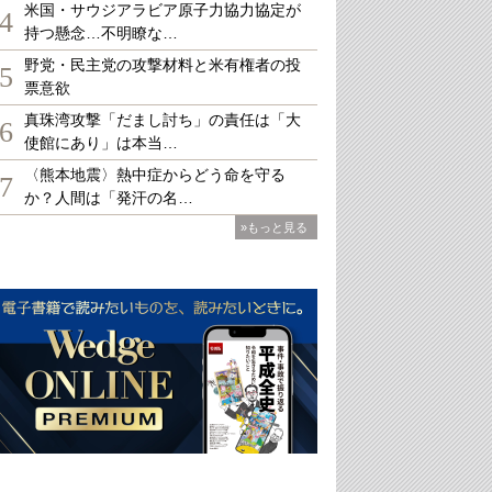
米国・サウジアラビア原子力協力協定が
4
持つ懸念…不明瞭な…
野党・民主党の攻撃材料と米有権者の投
5
票意欲
真珠湾攻撃「だまし討ち」の責任は「大
6
使館にあり」は本当…
〈熊本地震〉熱中症からどう命を守る
7
か？人間は「発汗の名…
»もっと見る