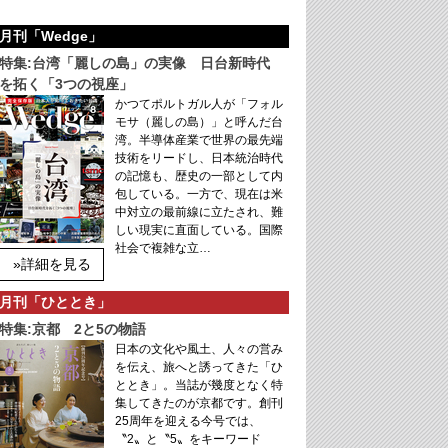
月刊「Wedge」
特集:台湾「麗しの島」の実像 日台新時代
を拓く「3つの視座」
かつてポルトガル人が「フォル
モサ（麗しの島）」と呼んだ台
湾。半導体産業で世界の最先端
技術をリードし、日本統治時代
の記憶も、歴史の一部として内
包している。一方で、現在は米
中対立の最前線に立たされ、難
しい現実に直面している。国際
社会で複雑な立…
»詳細を見る
月刊「ひととき」
特集:京都 2と5の物語
日本の文化や風土、人々の営み
を伝え、旅へと誘ってきた「ひ
ととき」。当誌が幾度となく特
集してきたのが京都です。創刊
25周年を迎える今号では、
〝2〟と〝5〟をキーワード