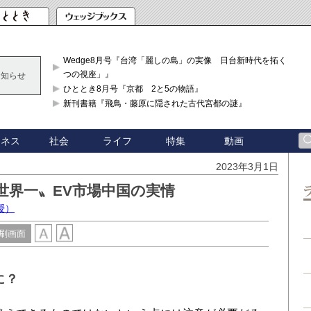
Wedge8月号『台湾「麗しの島」の実像 日台新時代を拓く「3
つの視座」』
お知らせ
ひととき8月号『京都 2と5の物語』
新刊書籍『飛鳥・藤原に隠された古代宮都の謎』
ジネス
社会
ライフ
特集
動画
2023年3月1日
世界一〟EV市場中国の実情
授）
刷画面
に？