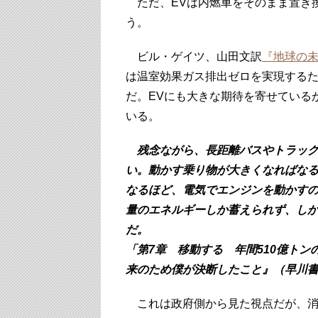
ただ、EVは内燃車をそのまま置き
う。
ビル・ゲイツ、山田文訳
『地球の
は温室効果ガス排出ゼロを実現する
だ。EVにも大きな期待を寄せている
いる。
残念ながら、長距離バスやトラック
い。動かす乗り物が大きくなればな
なるほど、電気でエンジンを動かす
量のエネルギーしか蓄えられず、し
だ。
「第7章 移動する 年間510億ト
来のため僕が決断したこと』（早川書房
これは政府側から見た視点だが、消