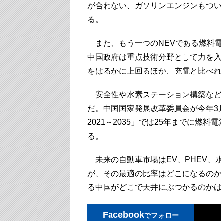
が合わない、ガソリンエンジンもつ
る。
また、もう一つのNEVである燃料電
中国政府は重点技術分野として力を
をはるかに上回るほか、充電と比べ
安全性や水素ステーション構築など
だ。中国国家発展改革委員会が今年3
2021～2035」では25年までに燃
る。
未来の自動車市場はEV、PHEV、
が、その最適の比率はどこになるのか
る中国がどこで天井にぶつかるのか
Facebook
でフォロー