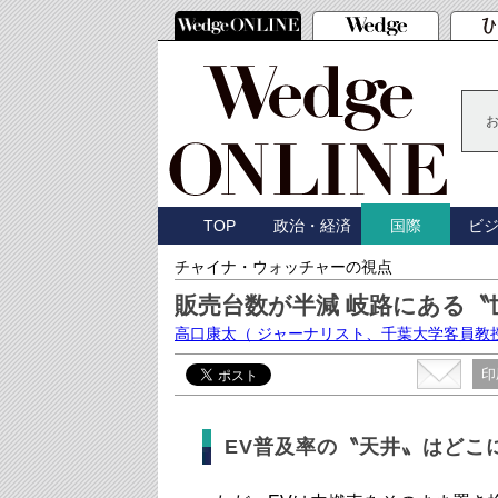
TOP
政治・経済
ビ
国際
チャイナ・ウォッチャーの視点
販売台数が半減 岐路にある〝
高口康太
（ ジャーナリスト、千葉大学客員教
印
EV普及率の〝天井〟はどこ