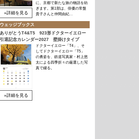
に、京都で新たな旅の物語を紡
ぎます。第1部は、俳優の常盤
»詳細を見る
貴子さんと仲間由紀…
ウェッジブックス
ありがとうT4&T5 923形ドクターイエロー
引退記念カレンダー2027 壁掛けタイプ
ドクターイエロー「T4」、そ
してドクターイエロー「T5」
の勇姿を、鉄道写真家・村上悠
太による四季折々の厳選した写
真で綴る。
»詳細を見る