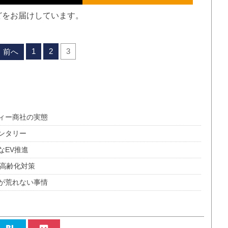
どをお届けしています。
1
2
3
前へ
ィー商社の実態
ンタリー
なEV推進
の高齢化対策
が荒れない事情