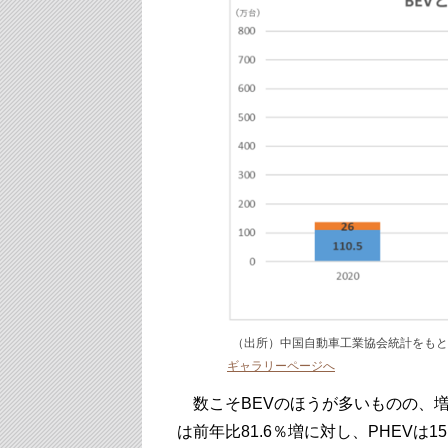
（出所）中国自動車工業協会統計をも
ギャラリーページへ
数こそBEVのほうが多いものの、増加
は前年比81.6％増に対し、PHEVは