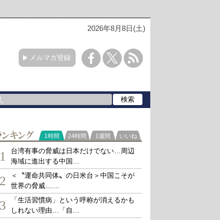
2026年8月8日(土)
メルマガ登録
ランキング
1時間
24時間
1週間
いいね
台湾有事の脅威は日本だけでない…周辺
1
海域に進出する中国…
＜〝運命共同体〟の日米台＞中国こそが
2
世界の脅威....…
「生活習慣病」という呼称が消えるかも
3
しれない理由…「自…