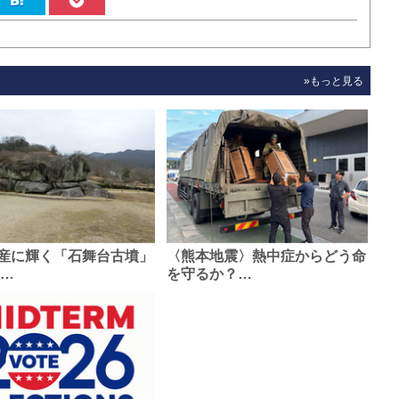
»もっと見る
産に輝く「石舞台古墳」
〈熊本地震〉熱中症からどう命
0…
を守るか？…