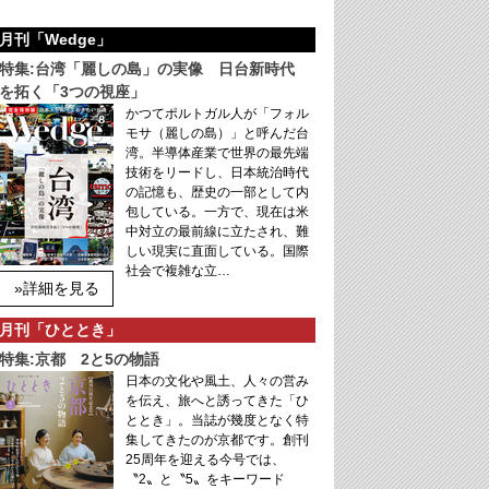
月刊「Wedge」
特集:台湾「麗しの島」の実像 日台新時代
を拓く「3つの視座」
かつてポルトガル人が「フォル
モサ（麗しの島）」と呼んだ台
湾。半導体産業で世界の最先端
技術をリードし、日本統治時代
の記憶も、歴史の一部として内
包している。一方で、現在は米
中対立の最前線に立たされ、難
しい現実に直面している。国際
社会で複雑な立…
»詳細を見る
月刊「ひととき」
特集:京都 2と5の物語
日本の文化や風土、人々の営み
を伝え、旅へと誘ってきた「ひ
ととき」。当誌が幾度となく特
集してきたのが京都です。創刊
25周年を迎える今号では、
〝2〟と〝5〟をキーワード