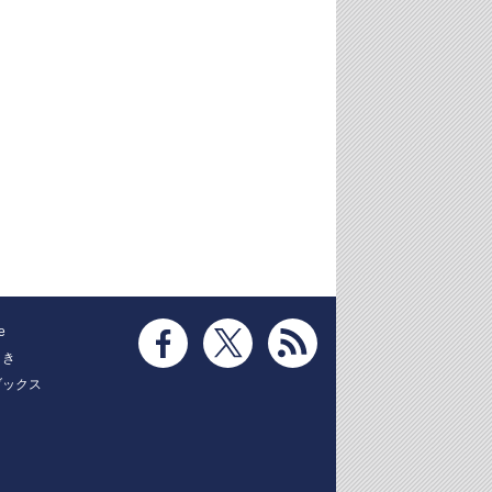
e
とき
ブックス