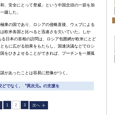
平和、安全にとって脅威」という中国念頭の一節を加
も一蹴した。
極東の国であり、ロシアの侵略直後、ウェブによる
談は欧米各国と比べると迅速さを欠いていた。しか
ある日本の首相の訪問は、ロシア包囲網が欧米にとど
実ともに広がる効果をもたらし、国連決議などでロシ
の国をひきよせることができれば、プーチンを一層孤
謀があったことは容易に想像がつく。
は安どでなく、〝異次元〟の支援を
1
2
3
次へ