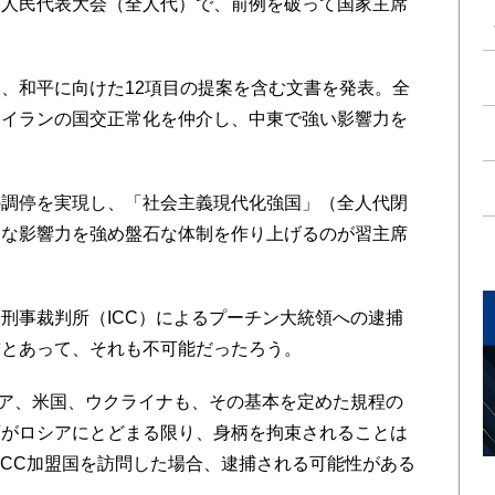
人民代表大会（全人代）で、前例を破って国家主席
、和平に向けた12項目の提案を含む文書を発表。全
とイランの国交正常化を仲介し、中東で強い影響力を
調停を実現し、「社会主義現代化強国」（全人代閉
的な影響力を強め盤石な体制を作り上げるのが習主席
事裁判所（ICC）によるプーチン大統領への逮捕
前とあって、それも不可能だったろう。
ア、米国、ウクライナも、その基本を定めた規程の
領がロシアにとどまる限り、身柄を拘束されることは
ICC加盟国を訪問した場合、逮捕される可能性がある