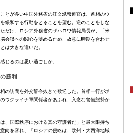
ことが多い中国外務省の汪文斌報道官は、首相のウ
張を緩和する行動をとることを望む。逆のことをしな
しただけ。ロシア外務省のザハロワ情報局長が、「米
首脳会談への関心を薄めるため、故意に時期を合わせ
のとは大きな違いだ。
感じるのは思い過ごしか。
領の勝利
相の訪問を外交辞令抜きで歓迎した。首相一行がポ
衛のウクライナ軍関係者があふれ、入念な警備態勢が
は、国際秩序における真の守護者だ」と最大限持ち
の意向を容れ、「ロシアの侵略は、欧州・大西洋地域