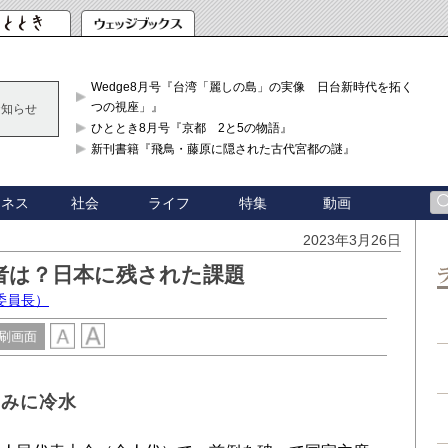
Wedge8月号『台湾「麗しの島」の実像 日台新時代を拓く「3
つの視座」』
お知らせ
ひととき8月号『京都 2と5の物語』
新刊書籍『飛鳥・藤原に隠された古代宮都の謎』
ジネス
社会
ライフ
特集
動画
2023年3月26日
者は？日本に残された課題
委員長）
刷画面
ろみに冷水