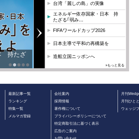
台湾「麗しの島」の実像
エネルギー依存国家・日本 持
たざる｢弱み…
FIFAワールドカップ2026
日本主導で平和の再構築を
造船立国ニッポンへ
»もっと見る
最新記事一覧
会社案内
月刊Wedg
ランキング
採用情報
月刊ひと
特集一覧
著作権について
ウェッジ
メルマガ登録
プライバシーポリシーについて
特定商取引法に基づく表示
広告のご案内
お問い合わせ