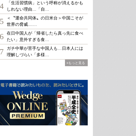
「生活習慣病」という呼称が消えるかも
4
しれない理由…「自…
＜〝運命共同体〟の日米台＞中国こそが
5
世界の脅威....…
在日中国人が「帰省したら真っ先に食べ
6
たい」意外すぎる食…
ガチ中華が苦手な中国人も…日本人には
7
理解しづらい「多様…
»もっと見る