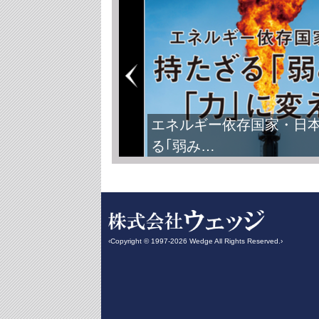
FIFAワールドカップ2026
‹Copyright © 1997-2026 Wedge All Rights Reserved.›