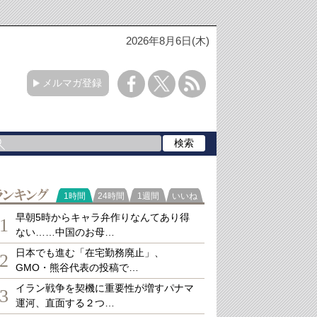
2026年8月6日(木)
メルマガ登録
ランキング
1時間
24時間
1週間
いいね
早朝5時からキャラ弁作りなんてあり得
1
ない……中国のお母…
日本でも進む「在宅勤務廃止」、
2
GMO・熊谷代表の投稿で…
イラン戦争を契機に重要性が増すパナマ
3
運河、直面する２つ…