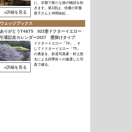
に、京都で新たな旅の物語を紡
ぎます。第1部は、俳優の常盤
»詳細を見る
貴子さんと仲間由紀…
ウェッジブックス
ありがとうT4&T5 923形ドクターイエロー
引退記念カレンダー2027 壁掛けタイプ
ドクターイエロー「T4」、そ
してドクターイエロー「T5」
の勇姿を、鉄道写真家・村上悠
太による四季折々の厳選した写
真で綴る。
»詳細を見る