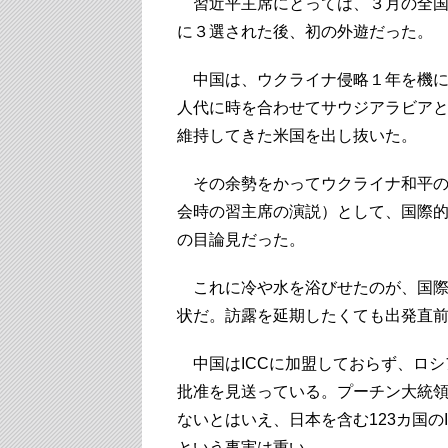
習近平主席にとっては、３月の全国
に３選された後、初の外遊だった。
中国は、ウクライナ侵略１年を機に
人代に時を合わせてサウジアラビア
維持してきた米国を出し抜いた。
その余勢をかってウクライナ和平の
会時の習主席の演説）として、国際
の目論見だった。
これに冷や水を浴びせたのが、国際刑
状だ。訪露を延期したくても出発直
中国はICCに加盟しておらず、ロシ
批准を見送っている。プーチン大統
ないとはいえ、日本を含む123カ国の
という事実は重い。