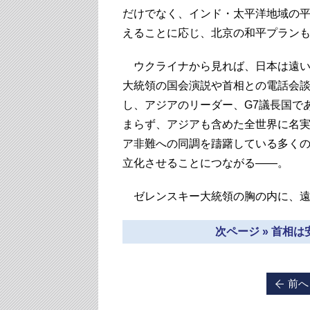
だけでなく、インド・太平洋地域の
えることに応じ、北京の和平プラン
ウクライナから見れば、日本は遠い
大統領の国会演説や首相との電話会
し、アジアのリーダー、G7議長国で
まらず、アジアも含めた全世界に名
ア非難への同調を躊躇している多く
立化させることにつながる――。
ゼレンスキー大統領の胸の内に、遠
次ページ » 首相
前へ