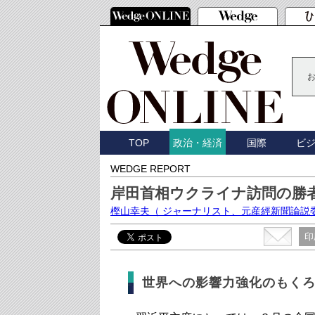
TOP
国際
ビ
政治・経済
WEDGE REPORT
岸田首相ウクライナ訪問の勝
樫山幸夫
（ ジャーナリスト、元産經新聞論説
印
世界への影響力強化のもく