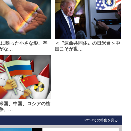
像に映った小さな影、卒
＜〝運命共同体〟の日米台＞中
がな…
国こそが世…
米国、中国、ロシアの核
争、…
»すべての特集を見る