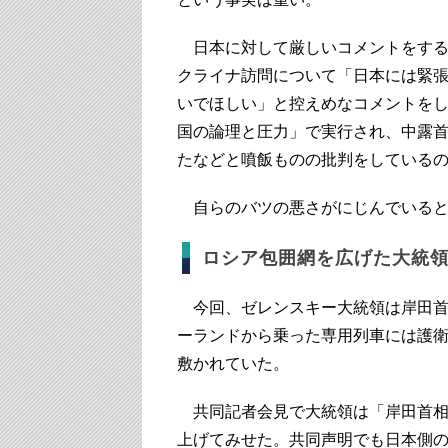
日本に対して厳しいコメントをする
クライナ訪問について「日本には緊
いでほしい」と控えめなコメントを
国の論理と圧力」で実行され、中露
たなどと噴飯ものの批判をしている
自らのバツの悪さがにじんでいると
ロシア包囲網を広げた大統
今回、ゼレンスキー大統領は岸田首
ーランドから乗った専用列車には護
敷かれていた。
共同記者会見で大統領は「岸田首相
上げてみせた。共同声明でも日本側