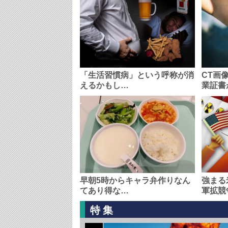
「生活習慣病」という呼称が消
CT画
えるかもし…
業証書
早朝5時からキャラ弁作りなん
強まる
てあり得な…
軍拡競
特集