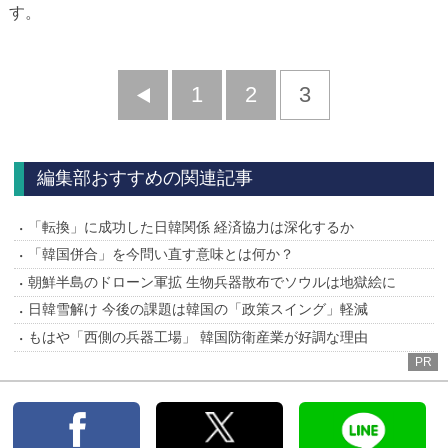
す。
前
1
2
3
へ
編集部おすすめの関連記事
「転換」に成功した日韓関係 経済協力は深化するか
「韓国併合」を今問い直す意味とは何か？
朝鮮半島のドローン軍拡 生物兵器散布でソウルは地獄絵に
日韓雪解け 今後の課題は韓国の「政策スイング」軽減
もはや「西側の兵器工場」 韓国防衛産業が好調な理由
PR