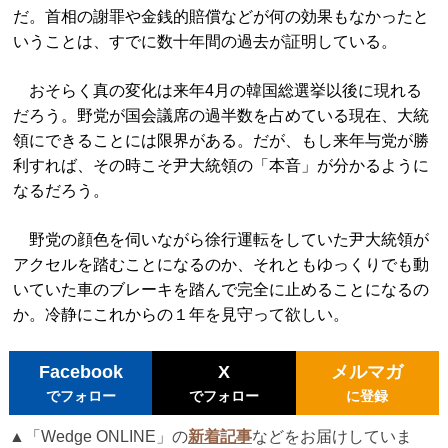
だ。首相の謝罪や金銭的賠償などが何の効果もなかったと
いうことは、すでに数十年間の過去が証明している。
おそらく真の変化は来年4月の韓国総選挙以後に現れる
だろう。野党が国会議席の過半数を占めている現在、大統
領にできることには限界がある。だが、もし来年与党が勝
利すれば、その時こそ尹大統領の「本音」が分かるように
なるだろう。
野党の顔色を伺いながら徐行運転をしていた尹大統領が
アクセルを踏むことになるのか、それともゆっくりでも動
いていた車のブレーキを踏んで完全に止めることになるの
か。冷静にこれからの１年を見守って欲しい。
Facebook
X
メルマガ
でフォロー
でフォロー
に登録
▲「Wedge ONLINE」の
新着記事
などをお届けしていま