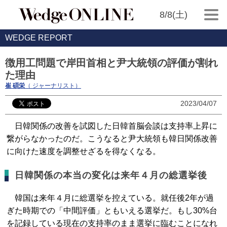
8/8(土)
WEDGE REPORT
徴用工問題で岸田首相と尹大統領の評価が割れ
た理由
崔 碩栄
（ ジャーナリスト）
2023/04/07
日韓関係の改善を試図した日韓首脳会談は支持率上昇に
繋がらなかったのだ。こうなると尹大統領も韓日関係改善
に向けた速度を調整せざるを得なくなる。
日韓関係の本当の変化は来年４月の総選挙後
韓国は来年４月に総選挙を控えている。就任後2年が過
ぎた時期での「中間評価」ともいえる選挙だ。もし30%台
を記録している現在の支持率のまま選挙に臨むことになれ