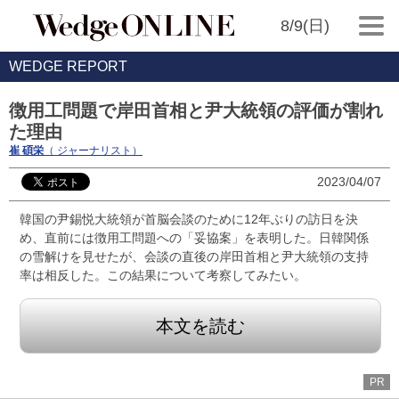
8/9(日)
WEDGE REPORT
徴用工問題で岸田首相と尹大統領の評価が割れ
た理由
崔 碩栄
（ ジャーナリスト）
2023/04/07
韓国の尹錫悦大統領が首脳会談のために12年ぶりの訪日を決
め、直前には徴用工問題への「妥協案」を表明した。日韓関係
の雪解けを見せたが、会談の直後の岸田首相と尹大統領の支持
率は相反した。この結果について考察してみたい。
本文を読む
PR