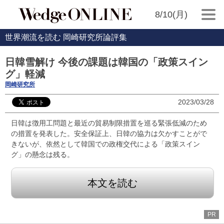
8/10(月)
世界潮流を読む 岡崎研究所論評集
日韓雪解け 今後の課題は韓国の「政策スイン
グ」軽減
岡崎研究所
2023/03/28
日韓は徴用工問題と最近の貿易制限措置を巡る緊張低減のため
の措置を発表した。安全保証上、日韓の協力は欠かすことがで
きないが、依然として韓国での政権交代による「政策スイン
グ」の懸念は残る。
本文を読む
PR