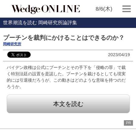
8/6(木)
世界潮流を読む 岡崎研究所論評集
プーチンを裁判にかけることはできるのか？
岡崎研究所
2023/04/19
バイデン政権は公式にプーチンとその手下を「侵略の罪」で裁
く特別法廷の設置を是認した。プーチンを裁けるとしても現実
的には引退後だろうが、この動きはどのような意味を持つのだ
ろうか。
本文を読む
PR