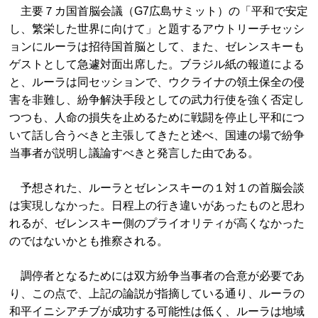
主要７カ国首脳会議（G7広島サミット）の「平和で安定
し、繁栄した世界に向けて」と題するアウトリーチセッシ
ョンにルーラは招待国首脳として、また、ゼレンスキーも
ゲストとして急遽対面出席した。ブラジル紙の報道による
と、ルーラは同セッションで、ウクライナの領土保全の侵
害を非難し、紛争解決手段としての武力行使を強く否定し
つつも、人命の損失を止めるために戦闘を停止し平和につ
いて話し合うべきと主張してきたと述べ、国連の場で紛争
当事者が説明し議論すべきと発言した由である。
予想された、ルーラとゼレンスキーの１対１の首脳会談
は実現しなかった。日程上の行き違いがあったものと思わ
れるが、ゼレンスキー側のプライオリティが高くなかった
のではないかとも推察される。
調停者となるためには双方紛争当事者の合意が必要であ
り、この点で、上記の論説が指摘している通り、ルーラの
和平イニシアチブが成功する可能性は低く、ルーラは地域