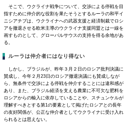
そこで、ウクライナ戦争について、交渉による停戦を目
指すために仲介的な役割を果たそうとするルーラの和平イ
ニシアチブは、ウクライナへの武器支援と経済制裁でロシ
アを撤退させる欧米主導のウクライナ支援同盟とは一線を
画すものとして、グローバルサウスの支持を得る余地があ
る。
ルーラは仲介者にはなり得ない
しかし、ブラジルが、昨年３月２日のロシア批判決議に
賛成し、今年２月23日のロシア撤退決議にも賛成しなが
ら、無条件で交渉による停戦を仲介することには違和感が
あり、また、ブラジル経済を支える農業に不可欠な肥料を
ロシアからの輸入に依存していることや、スチュンケルが
理解すべきとする第1の要素として掲げたロシアとの長年
の友好関係が、公正な仲介者としてウクライナに受け入れ
られるとは思えない。