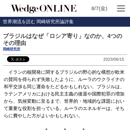
8/7(金)
世界潮流を読む 岡崎研究所論評集
ブラジルはなぜ「ロシア寄り」なのか、4つの
その理由
岡崎研究所
2023/06/15
イランの核開発に関するブラジルの野心的な構想が欧米
の賛同を得られず失敗したように、ルーラのウクライナの
和平交渉も同じ運命をたどるかもしれない。ブラジルは、
ラテンアメリカにおける民主主義の後退や国際犯罪の増加
から、気候変動に至るまで、世界的・地域的な課題におい
て重要な役割を担っている。ルーラのエネルギーは、そち
らに費やした方がよいかもしれない。
＊ ＊ ＊