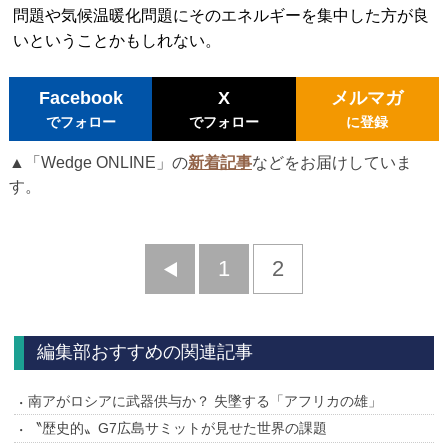
問題や気候温暖化問題にそのエネルギーを集中した方が良
いということかもしれない。
Facebook
X
メルマガ
でフォロー
でフォロー
に登録
▲「Wedge ONLINE」の
新着記事
などをお届けしていま
す。
前
1
2
へ
編集部おすすめの関連記事
南アがロシアに武器供与か？ 失墜する「アフリカの雄」
〝歴史的〟G7広島サミットが見せた世界の課題