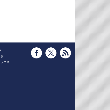
e
とき
ブックス