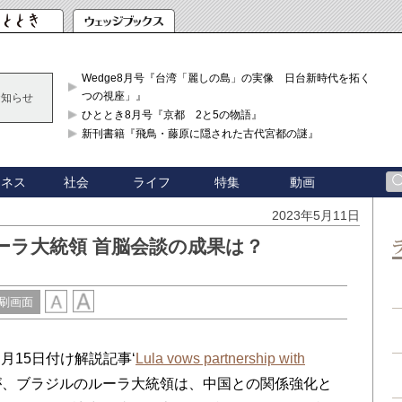
Wedge8月号『台湾「麗しの島」の実像 日台新時代を拓く「3
つの視座」』
お知らせ
ひととき8月号『京都 2と5の物語』
新刊書籍『飛鳥・藤原に隠された古代宮都の謎』
ジネス
社会
ライフ
特集
動画
2023年5月11日
ーラ大統領 首脳会談の成果は？
刷画面
15日付け解説記事‘
Lula vows partnership with
’が、ブラジルのルーラ大統領は、中国との関係強化と