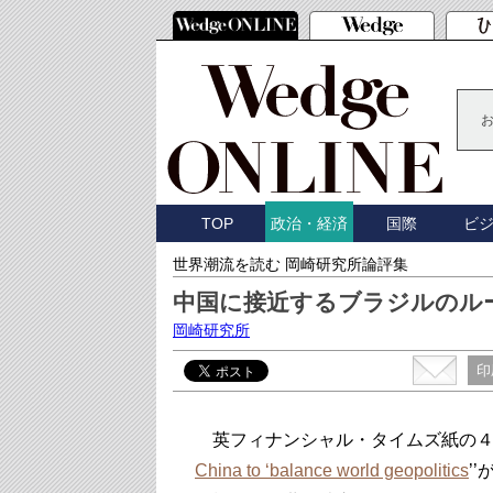
TOP
国際
ビ
政治・経済
世界潮流を読む 岡崎研究所論評集
中国に接近するブラジルのル
岡崎研究所
印
英フィナンシャル・タイムズ紙の４月
China to ‘balance world geopolitics
’