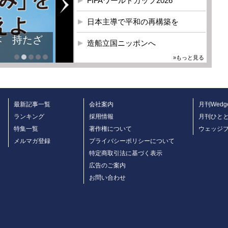
FIFAワールドカップ2026
日本主導で平和の再構築を
本 持たざ
造船立国ニッポンへ
»もっと見る
最新記事一覧
会社案内
月刊Wedg
ランキング
採用情報
月刊ひと
特集一覧
著作権について
ウェッジ
メルマガ登録
プライバシーポリシーについて
特定商取引法に基づく表示
広告のご案内
お問い合わせ