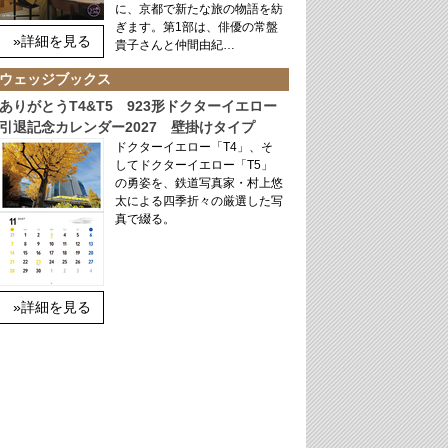
に、京都で新たな旅の物語を紡
ぎます。第1部は、俳優の常盤
»詳細を見る
貴子さんと仲間由紀…
ウェッジブックス
ありがとうT4&T5 923形ドクターイエロー
引退記念カレンダー2027 壁掛けタイプ
ドクターイエロー「T4」、そ
してドクターイエロー「T5」
の勇姿を、鉄道写真家・村上悠
太による四季折々の厳選した写
真で綴る。
»詳細を見る