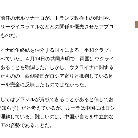
前任のボルソナーロが、トランプ政権下の米国や、
ガリーやイスラエルなどとの関係を優先させたアプロ
すものだ。
イナ紛争終結を仲介する国々による「平和クラブ」
べていた。４月14日の共同声明で、両国はウクライ
であることを強調した。しかし、ウクライナに関する
したものの、西側諸国がロシア寄りと批判している同
パーを完全に反映したものではなかった。
してはブラジルが貢献できることがあると信じてお
間知らず）だと考えているが、ルーラは中国にはロシ
と理解している。難しいのは、中国が自らを中立的な
シアの姿勢であることだ。