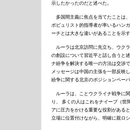
示したかったのだと述べた。
多国間主義に焦点を当てたことは、
ポピュリスト的指導者が率いるハン
ーチとは大きな違いがあることを示
ルーラは北京訪問に先立ち、ウクラ
の創設について習近平と話し合うと述
ナ紛争を解決する唯一の方法は交渉
メッセージは中国の主張を一部反映
紛争に関する北京のポジションペー
ルーラは、ことウクライナ戦争に関
り、 多くの人はこれをナイーブ（世
アに圧力をかける重要な役割がある
立場に位置付けながら、明確に親ロ