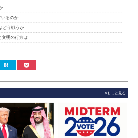
か
ているのか
はどう戦うか
類と文明の行方は
»もっと見る