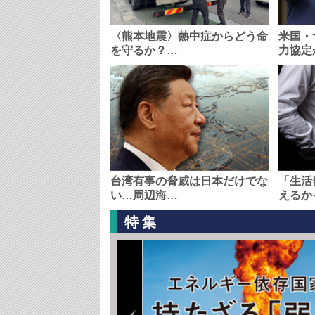
〈熊本地震〉熱中症からどう命
米国・
を守るか？…
力協定
台湾有事の脅威は日本だけでな
「生活
い…周辺海…
えるか
特集