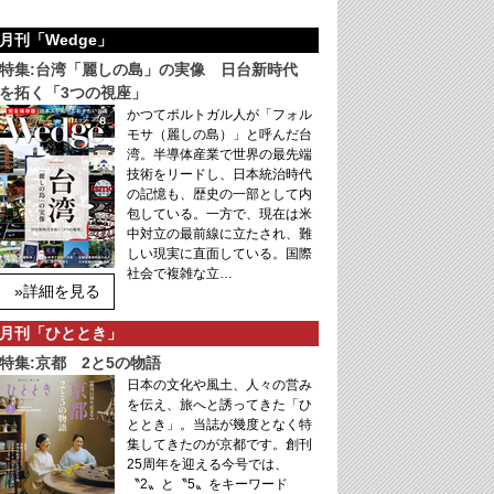
月刊「Wedge」
特集:台湾「麗しの島」の実像 日台新時代
を拓く「3つの視座」
かつてポルトガル人が「フォル
モサ（麗しの島）」と呼んだ台
湾。半導体産業で世界の最先端
技術をリードし、日本統治時代
の記憶も、歴史の一部として内
包している。一方で、現在は米
中対立の最前線に立たされ、難
しい現実に直面している。国際
社会で複雑な立…
»詳細を見る
月刊「ひととき」
特集:京都 2と5の物語
日本の文化や風土、人々の営み
を伝え、旅へと誘ってきた「ひ
ととき」。当誌が幾度となく特
集してきたのが京都です。創刊
25周年を迎える今号では、
〝2〟と〝5〟をキーワード