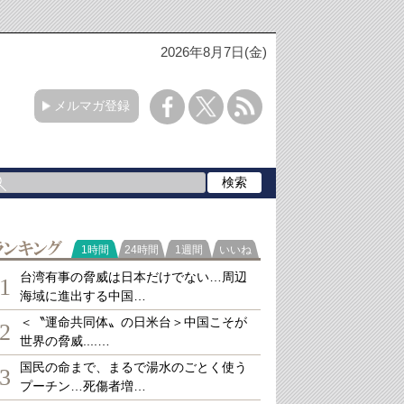
2026年8月7日(金)
メルマガ登録
ランキング
1時間
24時間
1週間
いいね
台湾有事の脅威は日本だけでない…周辺
1
海域に進出する中国…
＜〝運命共同体〟の日米台＞中国こそが
2
世界の脅威....…
国民の命まで、まるで湯水のごとく使う
3
プーチン…死傷者増…