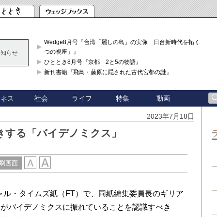
Wedge8月号『台湾「麗しの島」の実像 日台新時代を拓く「3
つの視座」』
お知らせ
ひととき8月号『京都 2と5の物語』
新刊書籍『飛鳥・藤原に隠された古代宮都の謎』
ジネス
社会
ライフ
特集
動画
2023年7月18日
きする「バイデノミクス」
刷画面
シャル・タイムズ紙（FT）で、同紙編集委員長のギリア
子がバイデノミクスに振れていることを認識すべき