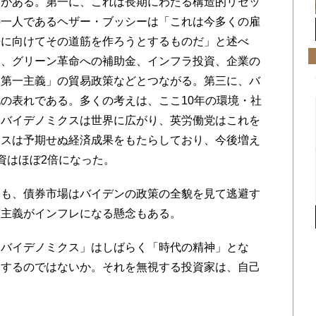
がある。第一に、これは長期にわたる構造的リセッ
の一人であるヘザー・ブッシーは「これは今多くの雇
来に向けてその道筋を作ろうとするものだ」と述べ
は、グリーン革命への補助金、インフラ投資、企業の
国第一主義」の貿易政策などとつながる。第三に、バ
の表れである。多くの考えは、ここ10年の環境・社
、バイデノミクスは世界に広がり、英労働党はこれを
クスは予期せぬ経済成果をもたらしており、今後増え
資はほぼ2倍になった。
も、債券市場はバイデンの政策の全貌を見て逃避す
護主義がインフレになる懸念もある。
バイデノミクス」はしばらく「時代の精神」とな
きするのではないか。それを無視する投資家は、自己