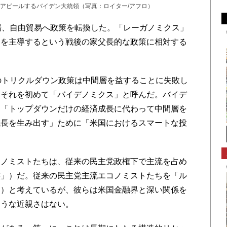
アピールするバイデン大統領（写真：ロイター/アフロ）
場、自由貿易へ政策を転換した。「レーガノミクス」
易を主導するという戦後の家父長的な政策に相対する
のトリクルダウン政策は中間層を益することに失敗し
、それを初めて「バイデノミクス」と呼んだ。バイデ
、「トップダウンだけの経済成長に代わって中間層を
成長を生み出す」ために「米国におけるスマートな投
ノミストたちは、従来の民主党政権下で主流を占め
族」）だ。従来の民主党主流エコノミストたちを「ル
官）と考えているが、彼らは米国金融界と深い関係を
ような近親さはない。