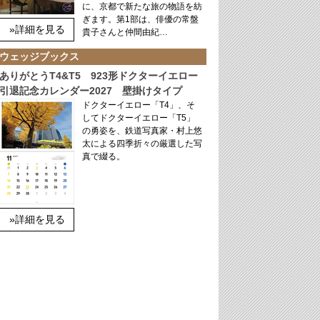
に、京都で新たな旅の物語を紡
ぎます。第1部は、俳優の常盤
»詳細を見る
貴子さんと仲間由紀…
ウェッジブックス
ありがとうT4&T5 923形ドクターイエロー
引退記念カレンダー2027 壁掛けタイプ
ドクターイエロー「T4」、そ
してドクターイエロー「T5」
の勇姿を、鉄道写真家・村上悠
太による四季折々の厳選した写
真で綴る。
»詳細を見る