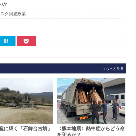
のか
リスク回避政策
»もっと見る
産に輝く「石舞台古墳」
〈熊本地震〉熱中症からどう命
0…
を守るか？…