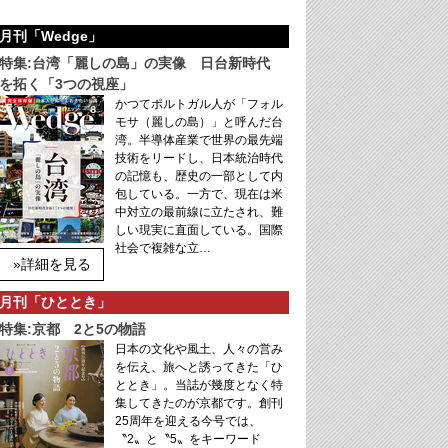
月刊「Wedge」
特集:台湾「麗しの島」の実像 日台新時代
を拓く「3つの視座」
かつてポルトガル人が「フォル
モサ（麗しの島）」と呼んだ台
湾。半導体産業で世界の最先端
技術をリードし、日本統治時代
の記憶も、歴史の一部として内
包している。一方で、現在は米
中対立の最前線に立たされ、難
しい現実に直面している。国際
社会で複雑な立…
»詳細を見る
月刊「ひととき」
特集:京都 2と5の物語
日本の文化や風土、人々の営み
を伝え、旅へと誘ってきた「ひ
ととき」。当誌が幾度となく特
集してきたのが京都です。創刊
25周年を迎える今号では、
〝2〟と〝5〟をキーワード