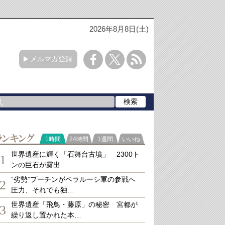
2026年8月8日(土)
メルマガ登録
ランキング
1時間
24時間
1週間
いいね
世界遺産に輝く「石舞台古墳」 2300ト
1
ンの巨石が露出…
“劣勢”プーチンがベラルーシ軍の参戦へ
2
圧力、それでも独…
世界遺産「飛鳥・藤原」の秘密 宮都が
3
繰り返し置かれた本…