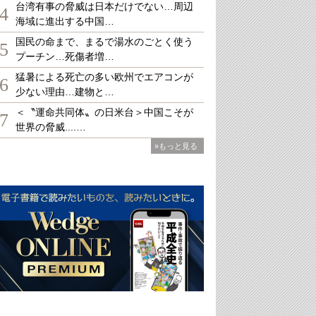
台湾有事の脅威は日本だけでない…周辺
4
海域に進出する中国…
国民の命まで、まるで湯水のごとく使う
5
プーチン…死傷者増…
猛暑による死亡の多い欧州でエアコンが
6
少ない理由…建物と…
＜〝運命共同体〟の日米台＞中国こそが
7
世界の脅威....…
»もっと見る