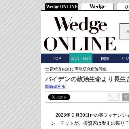
TOP
国際
ビ
政治・経済
世界潮流を読む 岡崎研究所論評集
バイデンの政治生命より長生
岡崎研究所
印
2023年６月30日付の英フィナン
ン・テットが、投資家は歴史の振り