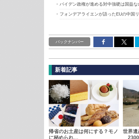
バイデン政権が進める対中強硬は国益な
フォンデアライエンが語ったEUの中国
バックナンバー
新着記事
帰省のお土産は何にする？モノ
世界遺
に秘められ…
230