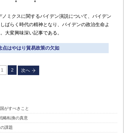
＊ ＊ ＊
デノミクスに関するバイデン演説について、バイデン
はしばらく時代の精神となり、バイデンの政治生命よ
る。大変興味深い記事である。
懸念点はやはり貿易政策の欠如
1
2
次へ
盟国がすべきこと
戦略転換の真意
界の課題