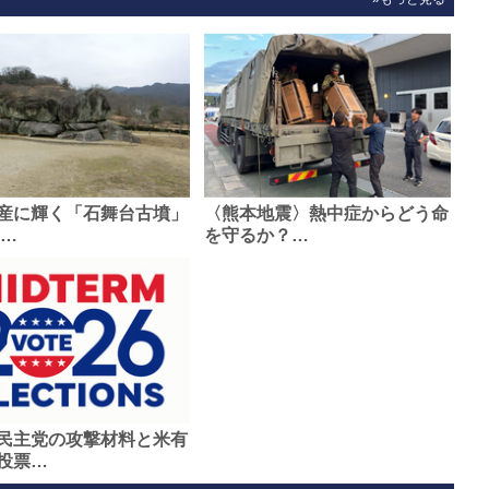
産に輝く「石舞台古墳」
〈熊本地震〉熱中症からどう命
0…
を守るか？…
民主党の攻撃材料と米有
投票…