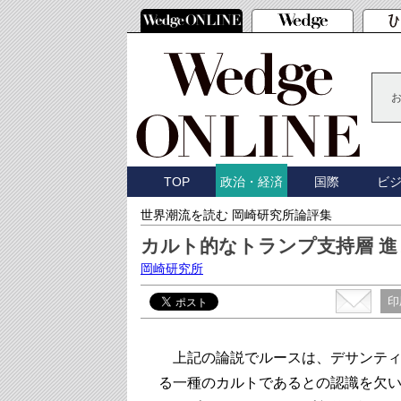
TOP
国際
ビ
政治・経済
世界潮流を読む 岡崎研究所論評集
カルト的なトランプ支持層 
岡崎研究所
印
上記の論説でルースは、デサンティ
る一種のカルトであるとの認識を欠