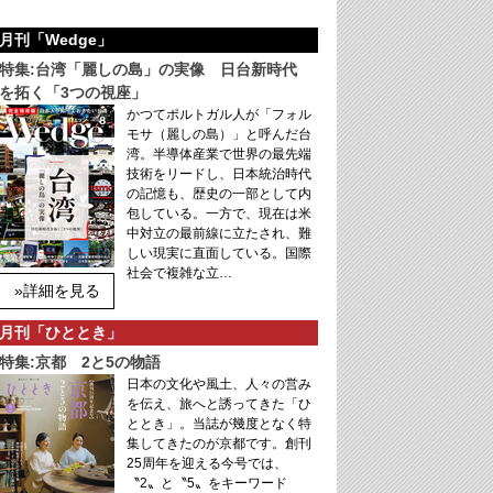
月刊「Wedge」
特集:台湾「麗しの島」の実像 日台新時代
を拓く「3つの視座」
かつてポルトガル人が「フォル
モサ（麗しの島）」と呼んだ台
湾。半導体産業で世界の最先端
技術をリードし、日本統治時代
の記憶も、歴史の一部として内
包している。一方で、現在は米
中対立の最前線に立たされ、難
しい現実に直面している。国際
社会で複雑な立…
»詳細を見る
月刊「ひととき」
特集:京都 2と5の物語
日本の文化や風土、人々の営み
を伝え、旅へと誘ってきた「ひ
ととき」。当誌が幾度となく特
集してきたのが京都です。創刊
25周年を迎える今号では、
〝2〟と〝5〟をキーワード