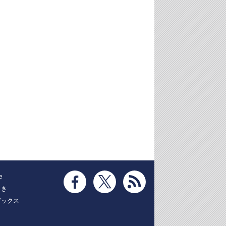
e
とき
ブックス