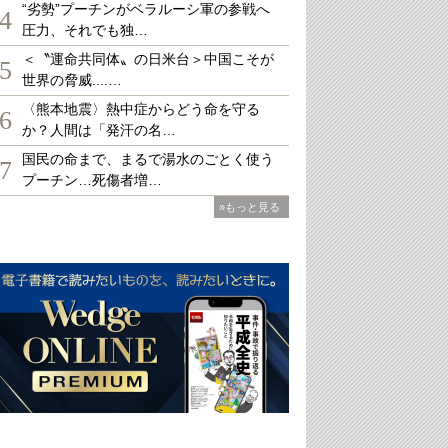
“劣勢”プーチンがベラルーシ軍の参戦へ
4
圧力、それでも独…
＜〝運命共同体〟の日米台＞中国こそが
5
世界の脅威....…
〈熊本地震〉熱中症からどう命を守る
6
か？人間は「発汗の名…
国民の命まで、まるで湯水のごとく使う
7
プーチン…死傷者増…
»もっと見る