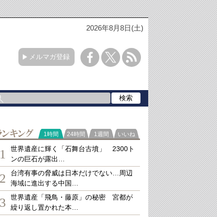
2026年8月8日(土)
メルマガ登録
ランキング
1時間
24時間
1週間
いいね
世界遺産に輝く「石舞台古墳」 2300ト
1
ンの巨石が露出…
台湾有事の脅威は日本だけでない…周辺
2
海域に進出する中国…
世界遺産「飛鳥・藤原」の秘密 宮都が
3
繰り返し置かれた本…