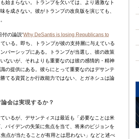
ても始まらない。トランプを欠いては、より過激なト
意味を成さない。彼がトランプの改良版を演じても、
る。
付の論説‘
Why DeSantis is losing Republicans to
している。即ち、トランプが彼の支持層に与えている
メンバーシップにある。トランプが当選し、彼の政策
違いないが、それよりも重要なのは彼の感情的・精神
意識の提供にある。彼らにとって重要なのはデサンテ
で勝てる資質とか行政能力ではない、とガネシュは論
討論会は実現するか？
ているが、デサンティスは最近も「必要なことは米
ば、バイデンの失策に焦点を当て、将来のビジョンを
に焦点が当たることが有用とは思わない」などと述べ