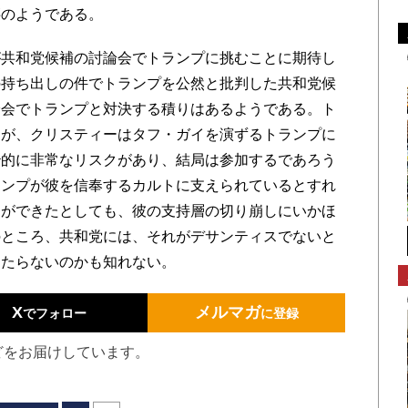
腰のようである。
共和党候補の討論会でトランプに挑むことに期待し
の持ち出しの件でトランプを公然と批判した共和党候
論会でトランプと対決する積りはあるようである。ト
るが、クリスティーはタフ・ガイを演ずるトランプに
治的に非常なリスクがあり、結局は参加するであろう
ランプが彼を信奉するカルトに支えられているとすれ
とができたとしても、彼の支持層の切り崩しにいかほ
のところ、共和党には、それがデサンティスでないと
当たらないのかも知れない。
X
メルマガ
でフォロー
に登録
どをお届けしています。