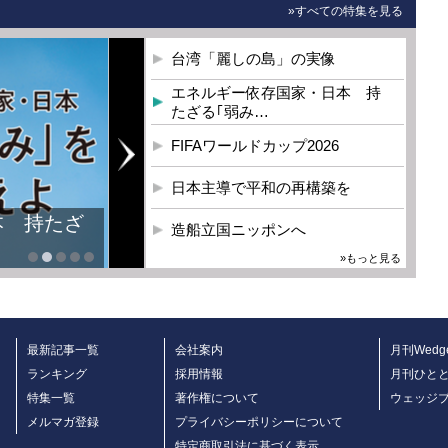
»すべての特集を見る
台湾「麗しの島」の実像
エネルギー依存国家・日本 持
たざる｢弱み…
FIFAワールドカップ2026
日本主導で平和の再構築を
造船立国ニッポンへ
»もっと見る
最新記事一覧
会社案内
月刊Wedg
ランキング
採用情報
月刊ひと
特集一覧
著作権について
ウェッジ
メルマガ登録
プライバシーポリシーについて
特定商取引法に基づく表示