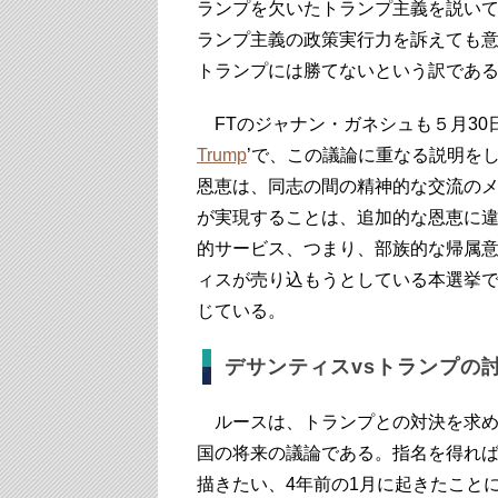
ランプを欠いたトランプ主義を説い
ランプ主義の政策実行力を訴えても
トランプには勝てないという訳であ
FTのジャナン・ガネシュも５月30日
Trump
’で、この議論に重なる説明を
恩恵は、同志の間の精神的な交流の
が実現することは、追加的な恩恵に
的サービス、つまり、部族的な帰属
ィスが売り込もうとしている本選挙
じている。
デサンティスvsトランプの
ルースは、トランプとの対決を求め
国の将来の議論である。指名を得れ
描きたい、4年前の1月に起きたこと