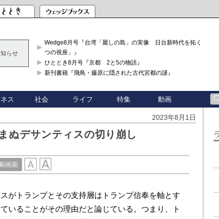
Wedge8月号『台湾「麗しの島」の実像 日台新時代を拓く「3
つの視座」』
お知らせ
ひととき8月号『京都 2と5の物語』
新刊書籍『飛鳥・藤原に隠された古代宮都の謎』
ジネス
社会
ライフ
特集
動画
2023年8月1日
進まぬデサンティスの切り崩し
刷画面
スがトランプとその支持層はトランプ信奉を軸とす
いていることがその理由だと論じている。つまり、ト