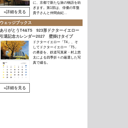
に、京都で新たな旅の物語を紡
ぎます。第1部は、俳優の常盤
»詳細を見る
貴子さんと仲間由紀…
ウェッジブックス
ありがとうT4&T5 923形ドクターイエロー
引退記念カレンダー2027 壁掛けタイプ
ドクターイエロー「T4」、そ
してドクターイエロー「T5」
の勇姿を、鉄道写真家・村上悠
太による四季折々の厳選した写
真で綴る。
»詳細を見る