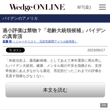
8/7(金)
バイデンのアメリカ
過小評価は禁物？「老齢大統領候補」バイデン
の真骨頂
斎藤 彰
（ ジャーナリスト、元読売新聞アメリカ総局長）
2023/06/17
「米政治史上、最高齢候補」としてあえて来年選挙に再出馬し
たバイデン大統領。健康、メンタル面の不安を指摘され、支持
率低迷にあえぎながらも最近、否定的だったこれまでの評価を
見直す指摘も少なくない。
本文を読む
PR