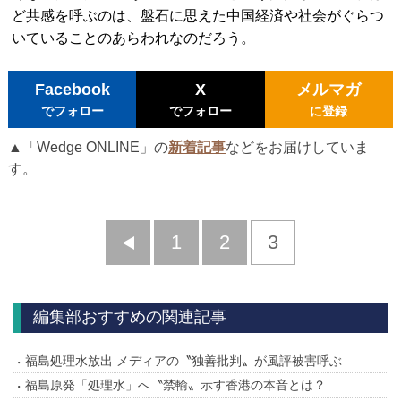
ど共感を呼ぶのは、盤石に思えた中国経済や社会がぐらつ
いていることのあらわれなのだろう。
Facebook
X
メルマガ
でフォロー
でフォロー
に登録
▲「Wedge ONLINE」の
新着記事
などをお届けしていま
す。
前
1
2
3
へ
編集部おすすめの関連記事
福島処理水放出 メディアの〝独善批判〟が風評被害呼ぶ
福島原発「処理水」へ〝禁輸〟示す香港の本音とは？