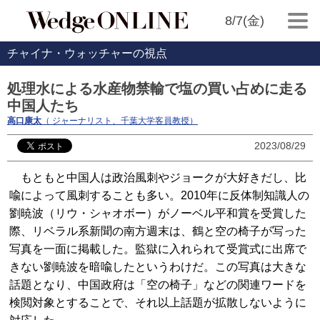
8/7(金)
チャイナ・ウォッチャーの視点
処理水による水産物禁輸で塩の買い占めに走る
中国人たち
高口康太
（ ジャーナリスト、千葉大学客員教授）
2023/08/29
もともと中国人は政治風刺やジョークが大好きだし、比
喩によって風刺することも多い。2010年に反体制知識人の
劉暁波（リウ・シャオボー）がノーベル平和賞を受賞した
際、リベラル系新聞の南方週末は、鶴と空の椅子が写った
写真を一面に掲載した。監獄に入れられて受賞式に出席で
きない劉暁波を暗喩したというわけだ。この写真は大きな
話題となり、中国政府は「空の椅子」などの関連ワードを
検閲対象とすることで、それ以上話題が拡散しないように