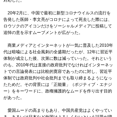
対応した。
20年2月に、中国で最初に新型コロナウイルスの流行を
告発した医師・李文亮がコロナによって死去した際には、
ロウソクのアイコンだけをソーシャルメディアに投稿して
追悼の意を示すムーブメントが広がった。
商業メディアとインターネットが一気に普及した2010年
代は暗喩による社会風刺の全盛期だったが、12年に習近平
体制が成立した後、次第に数は減っていった。それという
のも、2010年代は直接の政府批判でなければインターネッ
トでの言論発表には比較的寛容であったのに対し、習近平
体制では政府批判や社会批判までも取り締まるようになっ
たためだ。その背景には「正能量」（ポジティブ・エナジ
ー）をキーワードに、政権擁護的なムードを作り出す目的
があった。
愛国ムードの高まりもあり、中国共産党はよくやってい
る、あるいは日本など外国はよろしくないという話題が増