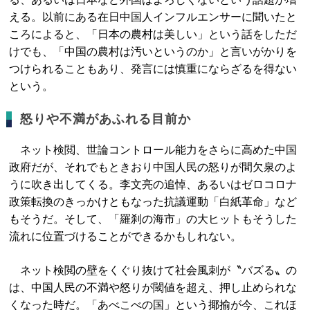
える。以前にある在日中国人インフルエンサーに聞いたと
ころによると、「日本の農村は美しい」という話をしただ
けでも、「中国の農村は汚いというのか」と言いがかりを
つけられることもあり、発言には慎重にならざるを得ない
という。
怒りや不満があふれる目前か
ネット検閲、世論コントロール能力をさらに高めた中国
政府だが、それでもときおり中国人民の怒りが間欠泉のよ
うに吹き出してくる。李文亮の追悼、あるいはゼロコロナ
政策転換のきっかけともなった抗議運動「白紙革命」など
もそうだ。そして、「羅刹の海市」の大ヒットもそうした
流れに位置づけることができるかもしれない。
ネット検閲の壁をくぐり抜けて社会風刺が〝バズる〟の
は、中国人民の不満や怒りが閾値を超え、押し止められな
くなった時だ。「あべこべの国」という揶揄が今、これほ