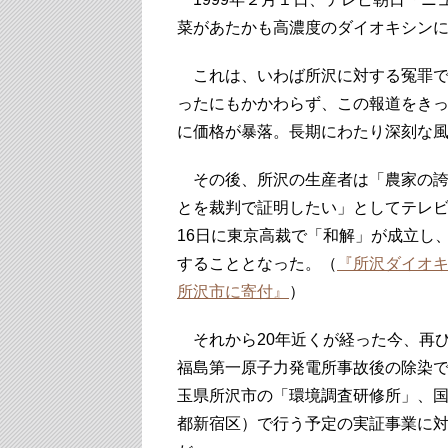
菜があたかも高濃度のダイオキシン
これは、いわば所沢に対する冤罪で
ったにもかかわらず、この報道をき
に価格が暴落。長期にわたり深刻な
その後、所沢の生産者は「農家の誇
とを裁判で証明したい」としてテレビ
16日に東京高裁で「和解」が成立し、
することとなった。（
『所沢ダイオキ
所沢市に寄付』
）
それから20年近くが経った今、再
福島第一原子力発電所事故後の除染
玉県所沢市の「環境調査研修所」、
都新宿区）で行う予定の実証事業に