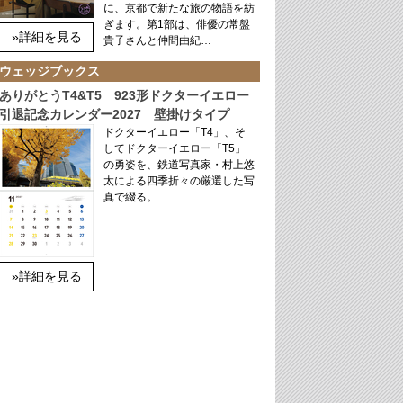
に、京都で新たな旅の物語を紡
ぎます。第1部は、俳優の常盤
»詳細を見る
貴子さんと仲間由紀…
ウェッジブックス
ありがとうT4&T5 923形ドクターイエロー
引退記念カレンダー2027 壁掛けタイプ
ドクターイエロー「T4」、そ
してドクターイエロー「T5」
の勇姿を、鉄道写真家・村上悠
太による四季折々の厳選した写
真で綴る。
»詳細を見る