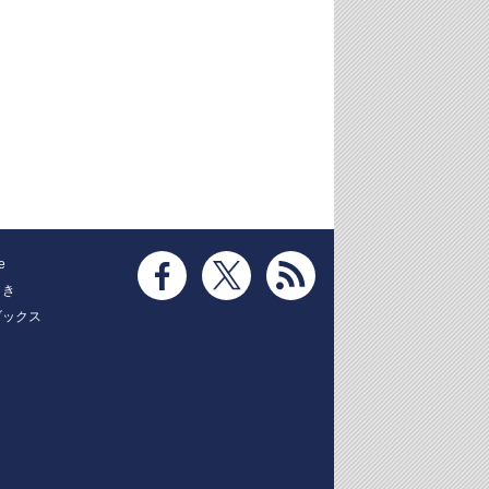
e
とき
ブックス