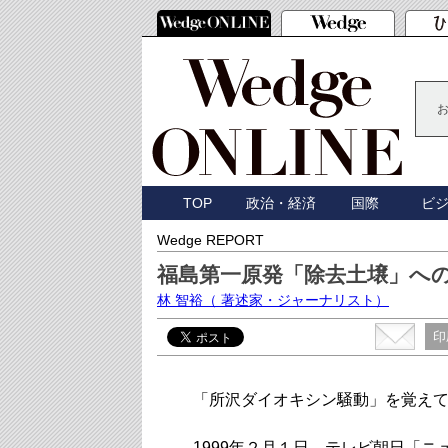
TOP
政治・経済
国際
ビ
Wedge REPORT
福島第一原発「除去土壌」への
林 智裕
（ 著述家・ジャーナリスト）
印
「所沢ダイオキシン騒動」を覚えて
1999年２月１日、テレビ朝日「ニ