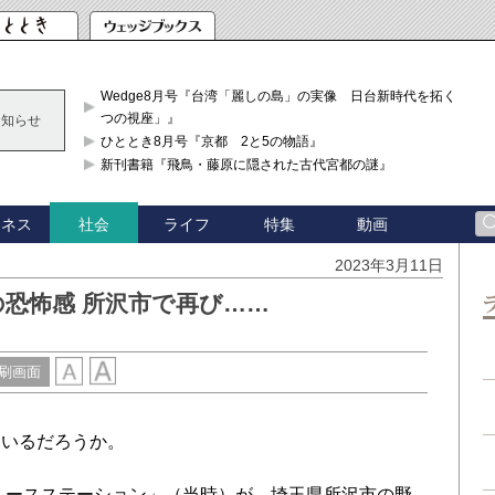
Wedge8月号『台湾「麗しの島」の実像 日台新時代を拓く「3
つの視座」』
お知らせ
ひととき8月号『京都 2と5の物語』
新刊書籍『飛鳥・藤原に隠された古代宮都の謎』
ジネス
ライフ
特集
動画
社会
2023年3月11日
恐怖感 所沢市で再び……
刷画面
いるだろうか。
ュースステーション」（当時）が、埼玉県所沢市の野