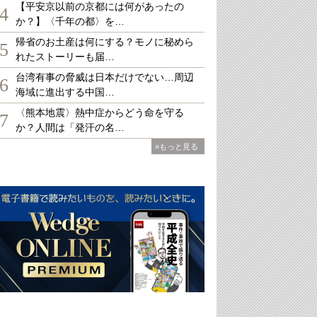
【平安京以前の京都には何があったの
4
か？】〈千年の都〉を…
帰省のお土産は何にする？モノに秘めら
5
れたストーリーも届…
台湾有事の脅威は日本だけでない…周辺
6
海域に進出する中国…
〈熊本地震〉熱中症からどう命を守る
7
か？人間は「発汗の名…
»もっと見る