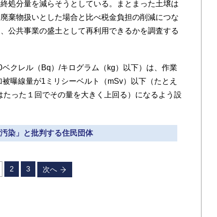
最終処分量を減らそうとしている。まとまった土壌は
、廃棄物扱いとした場合と比べ税金負担の削減につな
は、公共事業の盛土として再利用できるかを調査する
ベクレル（Bq）/キログラム（kg）以下）は、作業
加被曝線量が1ミリシーベルト（mSv）以下（たとえ
査はたった１回でその量を大きく上回る）になるよう設
 「汚染」と批判する住民団体
2
3
次へ