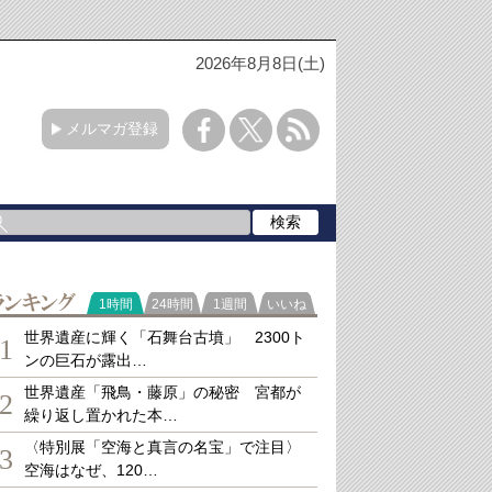
2026年8月8日(土)
メルマガ登録
ランキング
1時間
24時間
1週間
いいね
世界遺産に輝く「石舞台古墳」 2300ト
1
ンの巨石が露出…
世界遺産「飛鳥・藤原」の秘密 宮都が
2
繰り返し置かれた本…
〈特別展「空海と真言の名宝」で注目〉
3
空海はなぜ、120…