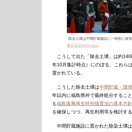
除去土壌は中間貯蔵施設に一時的に保管さ
ギャラリーページへ
こうして出た「除去土壌」は約1400
年10月集計時点）にのぼる。これら
置かれている。
こうした除去土壌は
中間貯蔵・環
年以内に福島県外で最終処分するこ
も
福島復興再生特別措置法の基本方
を確保しつつ、再生利用等を検討す
中間貯蔵施設に置かれた除染土壌は