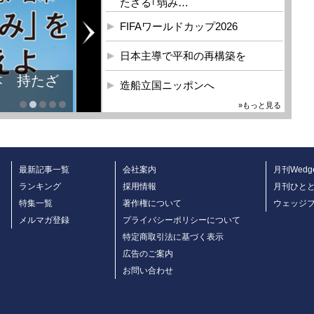
たざる｢弱み…
FIFAワールドカップ2026
日本主導で平和の再構築を
本 持たざ
造船立国ニッポンへ
»もっと見る
最新記事一覧
会社案内
月刊Wedg
ランキング
採用情報
月刊ひと
特集一覧
著作権について
ウェッジ
メルマガ登録
プライバシーポリシーについて
特定商取引法に基づく表示
広告のご案内
お問い合わせ