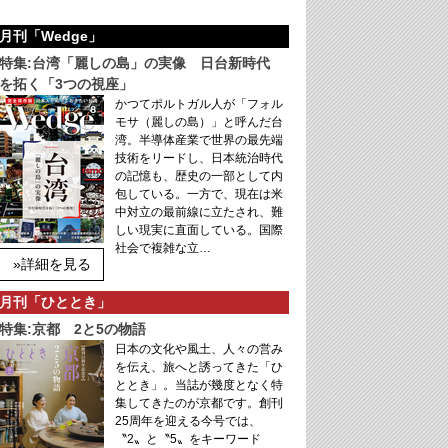
月刊「Wedge」
特集:台湾「麗しの島」の実像 日台新時代
を拓く「3つの視座」
かつてポルトガル人が「フォル
モサ（麗しの島）」と呼んだ台
湾。半導体産業で世界の最先端
技術をリードし、日本統治時代
の記憶も、歴史の一部として内
包している。一方で、現在は米
中対立の最前線に立たされ、難
しい現実に直面している。国際
社会で複雑な立…
»詳細を見る
月刊「ひととき」
特集:京都 2と5の物語
日本の文化や風土、人々の営み
を伝え、旅へと誘ってきた「ひ
ととき」。当誌が幾度となく特
集してきたのが京都です。創刊
25周年を迎える今号では、
〝2〟と〝5〟をキーワード