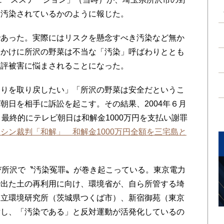
に汚染されているかのように報じた。
あった。実際にはリスクを懸念すべき汚染など無か
っかけに所沢の野菜は不当な「汚染」呼ばわりととも
風評被害に悩まされることになった。
りを取り戻したい」「所沢の野菜は安全だというこ
朝日を相手に訴訟を起こす。その結果、2004年６月
最終的にテレビ朝日は和解金1000万円を支払い謝罪
シン裁判「和解」 和解金1000万円全額を三宅島と
び所沢で〝汚染冤罪〟が巻き起こっている。東京電力
で出た土の再利用に向け、環境省が、自ら所管する埼
国立環境研究所（茨城県つくば市）、新宿御苑（東京
対し、「汚染である」と反対運動が活発化しているの