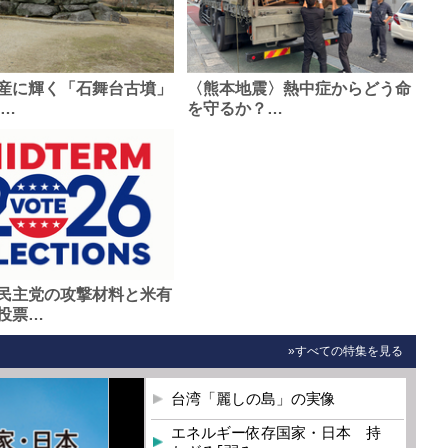
産に輝く「石舞台古墳」
〈熊本地震〉熱中症からどう命
0…
を守るか？…
民主党の攻撃材料と米有
投票…
»すべての特集を見る
台湾「麗しの島」の実像
エネルギー依存国家・日本 持