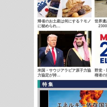
帰省のお土産は何にする？モノ
世界遺
に秘められ…
230
米国・サウジアラビア原子力協
野党・
力協定が持…
権者の
特集