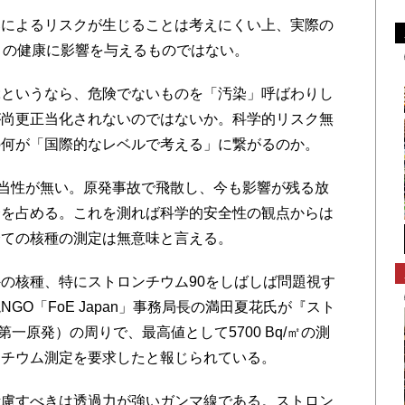
によるリスクが生じることは考えにくい上、実際の
々の健康に影響を与えるものではない。
というなら、危険でないものを「汚染」呼ばわりし
が尚更正当化されないのではないか。科学的リスク無
の何が「国際的なレベルで考える」に繋がるのか。
当性が無い。原発事故で飛散し、今も影響が残る放
合を占める。これを測れば科学的安全性の観点からは
全ての核種の測定は無意味と言える。
の核種、特にストロンチウム90をしばしば問題視す
GO「FoE Japan」事務局長の満田夏花氏が『スト
一原発）の周りで、最高値として5700 Bq/㎡の測
ンチウム測定を要求したと報じられている。
慮すべきは透過力が強いガンマ線である。ストロン