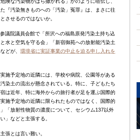
危険な汚染物がばら撒かれる」かのように喧伝し、
した『汚染無きものへの「汚染」冤罪』は、まさに往
彿とさせるのではないか。
区の参議院議員会館で「所沢への福島原発汚染土持ち込
土と水と空気を守る会」「新宿御苑への放射能汚染土
体などが、
環境省に実証事業の中止を迫る申し入れを
実施予定地の近隣には、学校や病院、公園等がある
る汚染土の流出が懸念されている。特に、子どもたち
新宿は近年、特に海外からの旅行者が足を運ぶ国際的
業実施予定地の近隣に限られたものではなく、国際的
」「放射性物質の濃度について、セシウム137以外
ない」などと主張する。
主張とは言い難い。