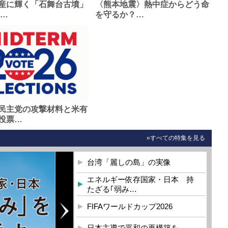
産に輝く「石舞台古墳」
〈熊本地震〉熱中症からどう命
0…
を守るか？…
民主党の攻撃材料と米有
投票…
»すべての特集を見る
台湾「麗しの島」の実像
エネルギー依存国家・日本 持
たざる｢弱み…
FIFAワールドカップ2026
日本主導で平和の再構築を