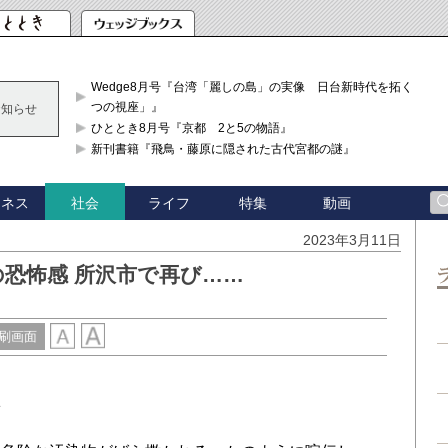
Wedge8月号『台湾「麗しの島」の実像 日台新時代を拓く「3
つの視座」』
お知らせ
ひととき8月号『京都 2と5の物語』
新刊書籍『飛鳥・藤原に隠された古代宮都の謎』
ジネス
ライフ
特集
動画
社会
2023年3月11日
恐怖感 所沢市で再び……
刷画面
体