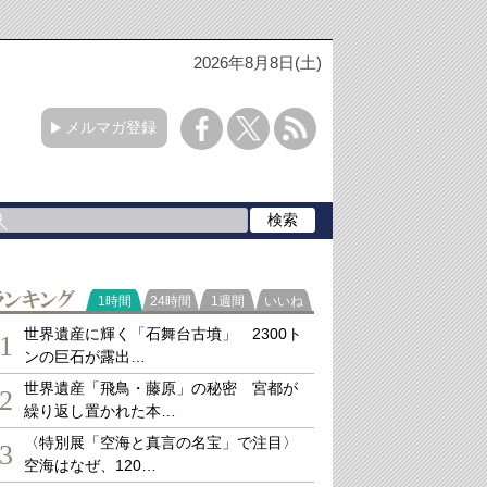
2026年8月8日(土)
メルマガ登録
ランキング
1時間
24時間
1週間
いいね
世界遺産に輝く「石舞台古墳」 2300ト
1
ンの巨石が露出…
世界遺産「飛鳥・藤原」の秘密 宮都が
2
繰り返し置かれた本…
〈特別展「空海と真言の名宝」で注目〉
3
空海はなぜ、120…