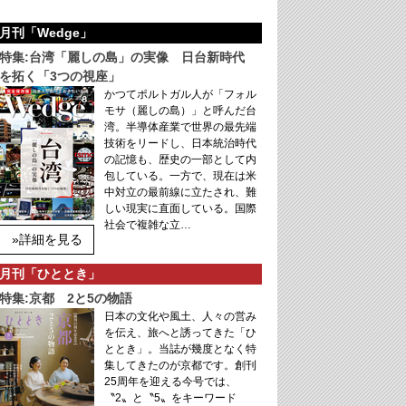
月刊「Wedge」
特集:台湾「麗しの島」の実像 日台新時代
を拓く「3つの視座」
かつてポルトガル人が「フォル
モサ（麗しの島）」と呼んだ台
湾。半導体産業で世界の最先端
技術をリードし、日本統治時代
の記憶も、歴史の一部として内
包している。一方で、現在は米
中対立の最前線に立たされ、難
しい現実に直面している。国際
社会で複雑な立…
»詳細を見る
月刊「ひととき」
特集:京都 2と5の物語
日本の文化や風土、人々の営み
を伝え、旅へと誘ってきた「ひ
ととき」。当誌が幾度となく特
集してきたのが京都です。創刊
25周年を迎える今号では、
〝2〟と〝5〟をキーワード