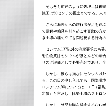
そもそも前述のように処理土は被曝
施工は50センチの覆土までする。人
さらに海外からの旅行者が足を運ぶ
て誤解や偏見を引き起こす言動の方
き土壌の埋め立てを問題視する行為
セシウム137以外の測定要求にも妥
射性物質はセシウムがほとんどの割
リスク評価として必要充分であり、
しかし、彼らは頑なにセシウム以外
る。この日の申し入れでも、国際環境N
ロンチウム90については、１F（福島第
定値』と言及し、除染土壌のストロ
しかし、外部被曝を懸念するなら考