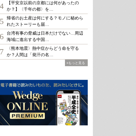
【平安京以前の京都には何があったの
4
か？】〈千年の都〉を…
帰省のお土産は何にする？モノに秘めら
5
れたストーリーも届…
台湾有事の脅威は日本だけでない…周辺
6
海域に進出する中国…
〈熊本地震〉熱中症からどう命を守る
7
か？人間は「発汗の名…
»もっと見る