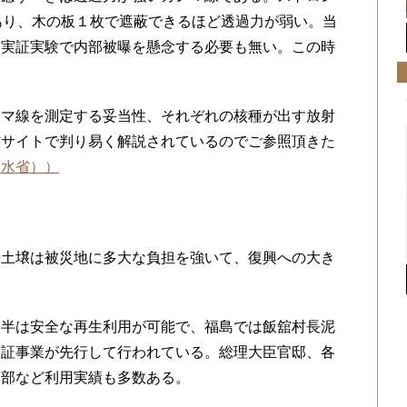
あり、木の板１枚で遮蔽できるほど透過力が弱い。当
、実証実験で内部被曝を懸念する必要も無い。この時
マ線を測定する妥当性、それぞれの核種が出す放射
省サイトで判り易く解説されているのでご参照頂きた
農水省））
土壌は被災地に多大な負担を強いて、復興への大き
半は安全な再生利用が可能で、福島では飯舘村長泥
実証事業が先行して行われている。総理大臣官邸、各
本部など利用実績も多数ある。