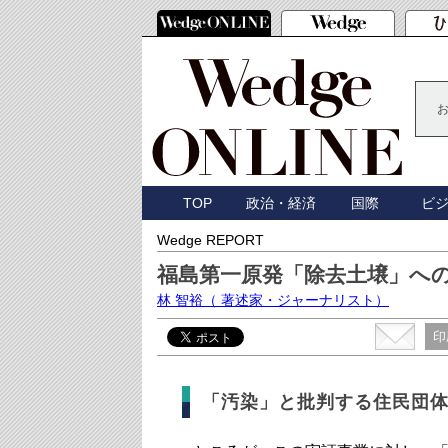
TOP
政治・経済
国際
ビ
Wedge REPORT
福島第一原発「除去土壌」への
林 智裕
（ 著述家・ジャーナリスト）
印
「汚染」と批判する住民団