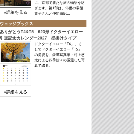
に、京都で新たな旅の物語を紡
ぎます。第1部は、俳優の常盤
»詳細を見る
貴子さんと仲間由紀…
ウェッジブックス
ありがとうT4&T5 923形ドクターイエロー
引退記念カレンダー2027 壁掛けタイプ
ドクターイエロー「T4」、そ
してドクターイエロー「T5」
の勇姿を、鉄道写真家・村上悠
太による四季折々の厳選した写
真で綴る。
»詳細を見る