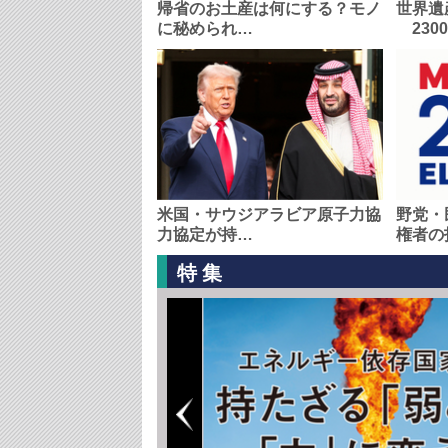
帰省のお土産は何にする？モノ
世界遺
に秘められ…
230
米国・サウジアラビア原子力協
野党・
力協定が持…
権者の
特集