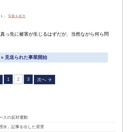
イト」
写真を拡大
真っ先に被害が生じるはずだが、当然ながら何ら問
 » 見送られた事業開始
1
2
3
次へ
ースの反対運動
理水」記事を出した背景