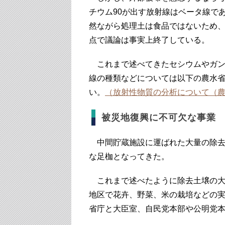
チウム90が出す放射線はベータ線で
然ながら処理土は食品ではないため
点で議論は事実上終了している。
これまで述べてきたセシウムやガン
線の種類などについては以下の農水
い。
（放射性物質の分析について（
被災地復興に不可欠な事業
中間貯蔵施設に運ばれた大量の除去
な足枷となってきた。
これまで述べたように除去土壌の大
地区で花卉、野菜、米の栽培などの
省庁と大臣室、自民党本部や公明党