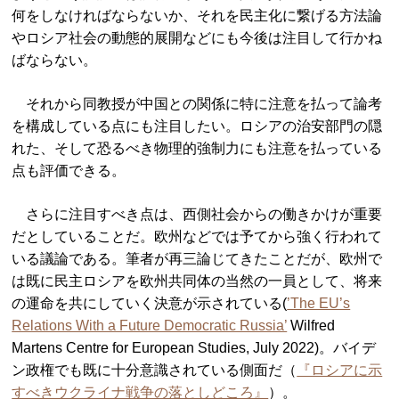
何をしなければならないか、それを民主化に繋げる方法論
やロシア社会の動態的展開などにも今後は注目して行かね
ばならない。
それから同教授が中国との関係に特に注意を払って論考
を構成している点にも注目したい。ロシアの治安部門の隠
れた、そして恐るべき物理的強制力にも注意を払っている
点も評価できる。
さらに注目すべき点は、西側社会からの働きかけが重要
だとしていることだ。欧州などでは予てから強く行われて
いる議論である。筆者が再三論じてきたことだが、欧州で
は既に民主ロシアを欧州共同体の当然の一員として、将来
の運命を共にしていく決意が示されている(
’The EU’s
Relations With a Future Democratic Russia’
Wilfred
Martens Centre for European Studies, July 2022)。バイデ
ン政権でも既に十分意識されている側面だ（
『ロシアに示
すべきウクライナ戦争の落としどころ』
）。