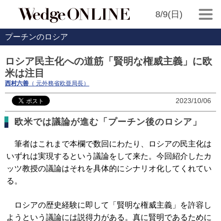
8/9(日)
プーチンのロシア
ロシア民主化への道筋「賢明な権威主義」に欧
米は注目
西村六善
（ 元外務省欧亜局長）
2023/10/06
欧米では議論が進む「プーチン後のロシア」
筆者はこれまで本欄で数回にわたり、ロシアの民主化は
いずれは実現するという議論をして来た。今回紹介したカ
ッツ教授の議論はそれを具体的にシナリオ化してくれてい
る。
ロシアの歴史経験に即して「賢明な権威主義」を許容し
ようという議論には説得力がある。真に賢明であるために