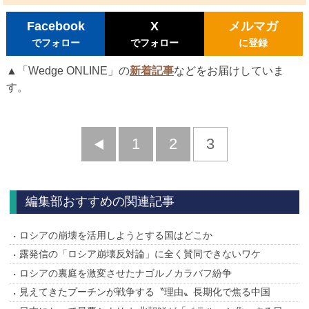
Facebook
X
メルマガ
でフォロー
でフォロー
に登録
▲「Wedge ONLINE」の
新着記事
などをお届けしていま
す。
前
1
2
3
へ
編集部おすすめの関連記事
ロシアの崩壊を活用しようとする国はどこか
露発信の「ロシア崩壊反対論」に全く賛同できないワケ
ロシアの裏庭を激変させたナゴルノカラバフ紛争
見えてきたプーチンが戦争する〝理由〟長期化で焦る中国