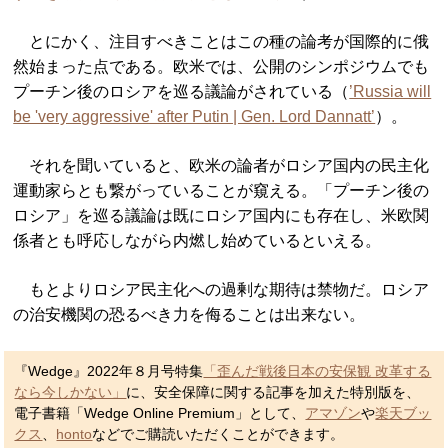
とにかく、注目すべきことはこの種の論考が国際的に俄
然始まった点である。欧米では、公開のシンポジウムでも
プーチン後のロシアを巡る議論がされている（
’Russia will
be 'very aggressive' after Putin | Gen. Lord Dannatt’
）。
それを聞いていると、欧米の論者がロシア国内の民主化
運動家らとも繋がっていることが窺える。「プーチン後の
ロシア」を巡る議論は既にロシア国内にも存在し、米欧関
係者とも呼応しながら内燃し始めているといえる。
もとよりロシア民主化への過剰な期待は禁物だ。ロシア
の治安機関の恐るべき力を侮ることは出来ない。
『Wedge』2022年８月号特集
「歪んだ戦後日本の安保観 改革する
なら今しかない」
に、安全保障に関する記事を加えた特別版を、
電子書籍「Wedge Online Premium」として、
アマゾン
や
楽天ブッ
クス
、
honto
などでご購読いただくことができます。