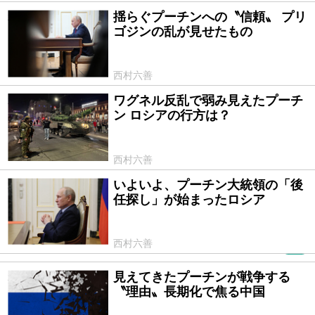
揺らぐプーチンへの〝信頼〟 プリ
2023/07/16
ゴジンの乱が見せたもの
西村六善
ワグネル反乱で弱み見えたプーチ
2023/06/27
ン ロシアの行方は？
西村六善
いよいよ、プーチン大統領の「後
2023/06/13
任探し」が始まったロシア
西村六善
PR
見えてきたプーチンが戦争する
2023/05/22
〝理由〟長期化で焦る中国