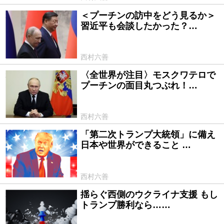
＜プーチンの訪中をどう見るか＞
2024/05/28
習近平も会談したかった？…
西村六善
〈全世界が注目〉モスクワテロで
2024/03/26
プーチンの面目丸つぶれ！…
西村六善
「第二次トランプ大統領」に備え
2024/02/16
日本や世界ができること …
西村六善
揺らぐ西側のウクライナ支援 もし
2024/01/12
トランプ勝利なら……