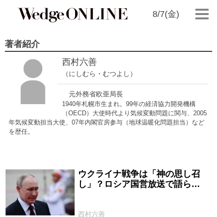
8/7(金)
著者紹介
西村六善
（にしむら・むつよし）
元外務省欧亜局長
1940年札幌市生まれ。99年の経済協力開発機構
（OECD）大使時代より気候変動問題に関与、2005
年気候変動担当大使、07年内閣官房参与（地球温暖化問題担当）など
を歴任。
ウクライナ戦争は「神の思し召
2024/07/19
し」？ロシア国営放送で語ら…
西村六善