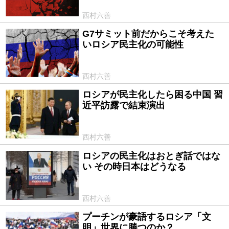
西村六善
G7サミット前だからこそ考えた
2023/04/26
いロシア民主化の可能性
西村六善
ロシアが民主化したら困る中国 習
2023/04/06
近平訪露で結束演出
西村六善
ロシアの民主化はおとぎ話ではな
2023/03/14
い その時日本はどうなる
西村六善
プーチンが豪語するロシア「文
2023/03/02
明」世界に勝つのか？