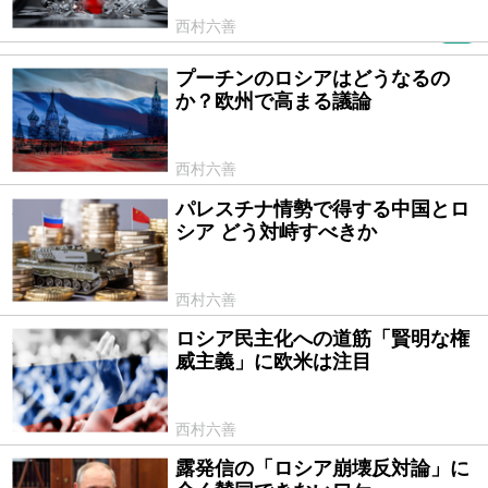
西村六善
PR
プーチンのロシアはどうなるの
2023/12/13
か？欧州で高まる議論
西村六善
パレスチナ情勢で得する中国とロ
2023/11/17
シア どう対峙すべきか
西村六善
ロシア民主化への道筋「賢明な権
2023/10/06
威主義」に欧米は注目
西村六善
露発信の「ロシア崩壊反対論」に
2023/09/15