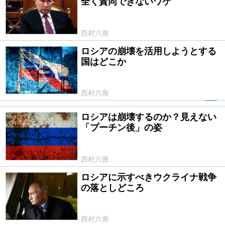
全く賛同できないワケ
西村六善
ロシアの崩壊を活用しようとする
2023/09/08
国はどこか
西村六善
PR
ロシアは崩壊するのか？見えない
2023/08/25
「プーチン後」の姿
西村六善
ロシアに示すべきウクライナ戦争
2023/07/27
の落としどころ
西村六善