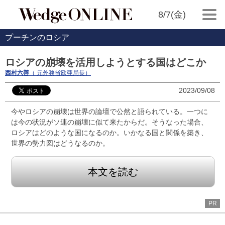
8/7(金)
プーチンのロシア
ロシアの崩壊を活用しようとする国はどこか
西村六善
（ 元外務省欧亜局長）
2023/09/08
今やロシアの崩壊は世界の論壇で公然と語られている。一つに
は今の状況がソ連の崩壊に似て来たからだ。そうなった場合、
ロシアはどのような国になるのか。いかなる国と関係を築き、
世界の勢力図はどうなるのか。
本文を読む
PR