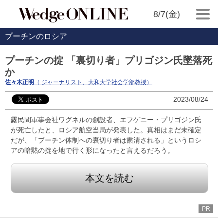
8/7(金)
プーチンのロシア
プーチンの掟 「裏切り者」プリゴジン氏墜落死
か
佐々木正明
（ ジャーナリスト、大和大学社会学部教授）
2023/08/24
露民間軍事会社ワグネルの創設者、エフゲニー・プリゴジン氏
が死亡したと、ロシア航空当局が発表した。真相はまだ未確定
だが、「プーチン体制への裏切り者は粛清される」というロシ
アの暗黙の掟を地で行く形になったと言えるだろう。
本文を読む
PR