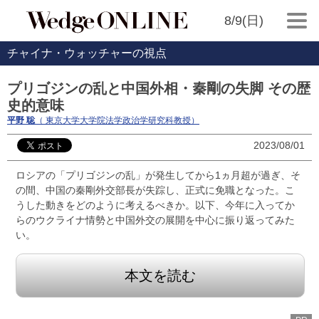
8/9(日)
チャイナ・ウォッチャーの視点
プリゴジンの乱と中国外相・秦剛の失脚 その歴
史的意味
平野 聡
（ 東京大学大学院法学政治学研究科教授）
2023/08/01
ロシアの「プリゴジンの乱」が発生してから1ヵ月超が過ぎ、そ
の間、中国の秦剛外交部長が失踪し、正式に免職となった。こ
うした動きをどのように考えるべきか。以下、今年に入ってか
らのウクライナ情勢と中国外交の展開を中心に振り返ってみた
い。
本文を読む