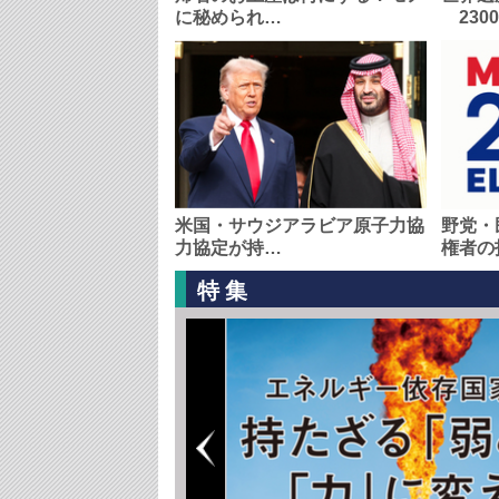
に秘められ…
230
米国・サウジアラビア原子力協
野党・
力協定が持…
権者の
特集