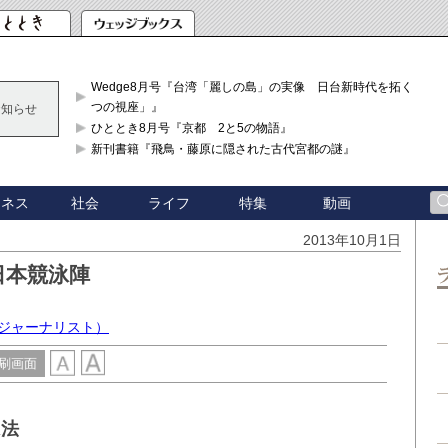
Wedge8月号『台湾「麗しの島」の実像 日台新時代を拓く「3
つの視座」』
お知らせ
ひととき8月号『京都 2と5の物語』
新刊書籍『飛鳥・藤原に隠された古代宮都の謎』
ジネス
社会
ライフ
特集
動画
2013年10月1日
日本競泳陣
学ジャーナリスト）
刷画面
泳法