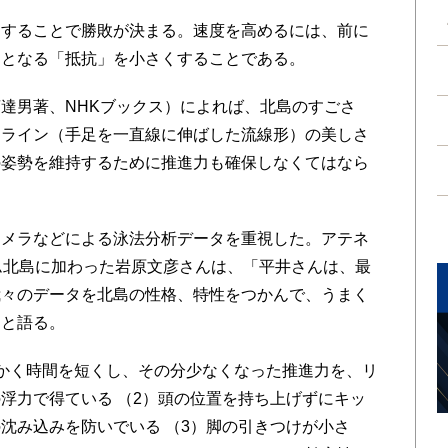
することで勝敗が決まる。速度を高めるには、前に
キとなる「抵抗」を小さくすることである。
達男著、NHKブックス）によれば、北島のすごさ
ムライン（手足を一直線に伸ばした流線形）の美しさ
の姿勢を維持するために推進力も確保しなくてはなら
メラなどによる泳法分析データを重視した。アテネ
ーム北島に加わった岩原文彦さんは、「平井さんは、最
我々のデータを北島の性格、特性をつかんで、うまく
」と語る。
かく時間を短くし、その分少なくなった推進力を、リ
浮力で得ている （2）頭の位置を持ち上げずにキッ
沈み込みを防いでいる （3）脚の引きつけが小さ