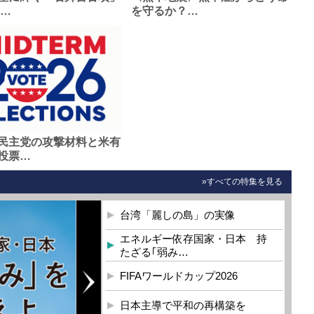
0…
を守るか？…
民主党の攻撃材料と米有
投票…
»すべての特集を見る
台湾「麗しの島」の実像
エネルギー依存国家・日本 持
たざる｢弱み…
FIFAワールドカップ2026
日本主導で平和の再構築を