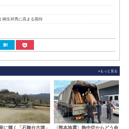
7歳 桐生祥秀に高まる期待
»もっと見る
産に輝く「石舞台古墳」
〈熊本地震〉熱中症からどう命