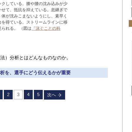
ックしている。膝や腰の沈み込みが少
かせて、抵抗を抑えている。息継ぎで
、体が沈みこまないようにし、素早く
力を得ている。ストリームラインに移
られる。 （図は
『泳ぐことの科
法）分析とはどんなものなのか。
的分析を、選手にどう伝えるかが重要
2
3
4
5
次へ