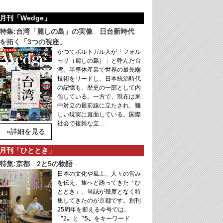
月刊「Wedge」
特集:台湾「麗しの島」の実像 日台新時代
を拓く「3つの視座」
かつてポルトガル人が「フォル
モサ（麗しの島）」と呼んだ台
湾。半導体産業で世界の最先端
技術をリードし、日本統治時代
の記憶も、歴史の一部として内
包している。一方で、現在は米
中対立の最前線に立たされ、難
しい現実に直面している。国際
社会で複雑な立…
»詳細を見る
月刊「ひととき」
特集:京都 2と5の物語
日本の文化や風土、人々の営み
を伝え、旅へと誘ってきた「ひ
ととき」。当誌が幾度となく特
集してきたのが京都です。創刊
25周年を迎える今号では、
〝2〟と〝5〟をキーワード