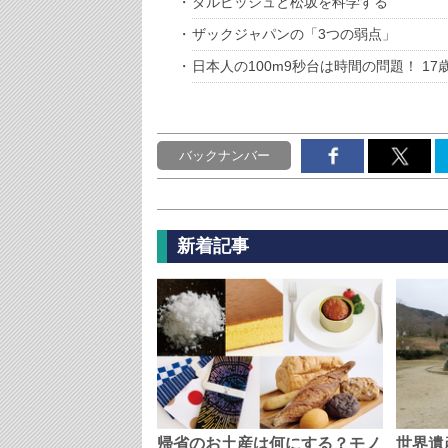
ダルビッシュと松坂を科学する
ザックジャパンの「3つの弱点」
日本人の100m9秒台は時間の問題！ 1
バックナンバー
新着記事
帰省のお土産は何にする？モノ
世界遺