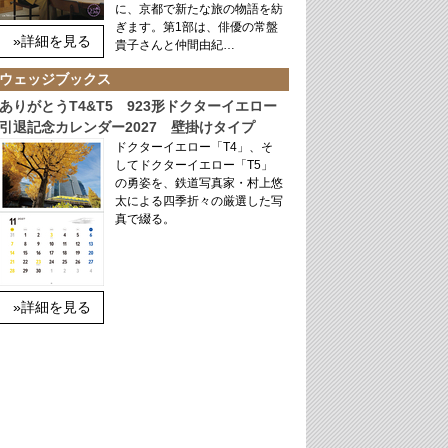
に、京都で新たな旅の物語を紡
ぎます。第1部は、俳優の常盤
»詳細を見る
貴子さんと仲間由紀…
ウェッジブックス
ありがとうT4&T5 923形ドクターイエロー
引退記念カレンダー2027 壁掛けタイプ
ドクターイエロー「T4」、そ
してドクターイエロー「T5」
の勇姿を、鉄道写真家・村上悠
太による四季折々の厳選した写
真で綴る。
»詳細を見る