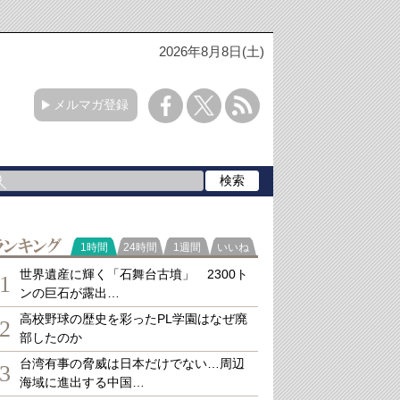
2026年8月8日(土)
メルマガ登録
ランキング
1時間
24時間
1週間
いいね
世界遺産に輝く「石舞台古墳」 2300ト
1
ンの巨石が露出…
高校野球の歴史を彩ったPL学園はなぜ廃
2
部したのか
台湾有事の脅威は日本だけでない…周辺
3
海域に進出する中国…