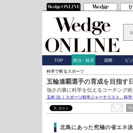
TOP
国際
ビ
政治・経済
科学で斬るスポーツ
五輪連覇選手の育成を目指す
強さの裏に科学を伝えるコーチング術
玉村 治
（ スポーツ科学ジャーナリスト、科
印
北島にあった究極の省エネ