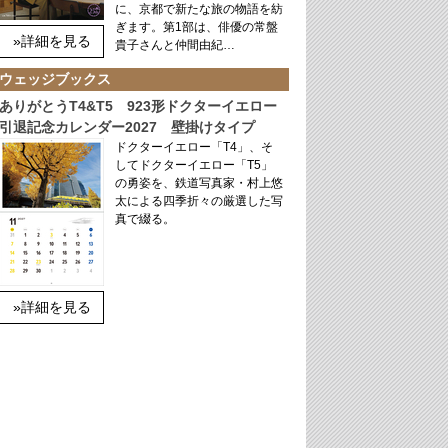
に、京都で新たな旅の物語を紡
ぎます。第1部は、俳優の常盤
»詳細を見る
貴子さんと仲間由紀…
ウェッジブックス
ありがとうT4&T5 923形ドクターイエロー
引退記念カレンダー2027 壁掛けタイプ
ドクターイエロー「T4」、そ
してドクターイエロー「T5」
の勇姿を、鉄道写真家・村上悠
太による四季折々の厳選した写
真で綴る。
»詳細を見る