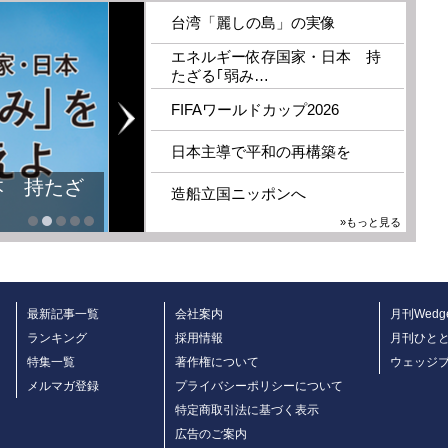
台湾「麗しの島」の実像
エネルギー依存国家・日本 持
たざる｢弱み…
FIFAワールドカップ2026
日本主導で平和の再構築を
本 持たざ
造船立国ニッポンへ
»もっと見る
最新記事一覧
会社案内
月刊Wedg
ランキング
採用情報
月刊ひと
特集一覧
著作権について
ウェッジ
メルマガ登録
プライバシーポリシーについて
特定商取引法に基づく表示
広告のご案内