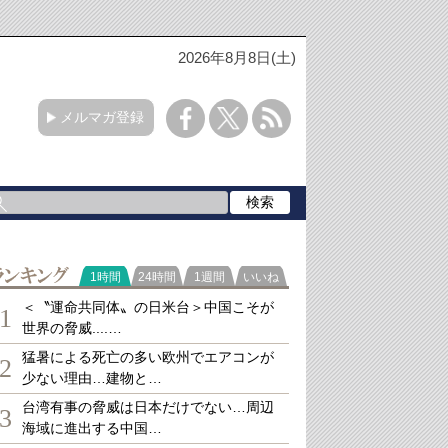
2026年8月8日(土)
メルマガ登録
ランキング
1時間
24時間
1週間
いいね
＜〝運命共同体〟の日米台＞中国こそが
1
世界の脅威....…
猛暑による死亡の多い欧州でエアコンが
2
少ない理由…建物と…
台湾有事の脅威は日本だけでない…周辺
3
海域に進出する中国…