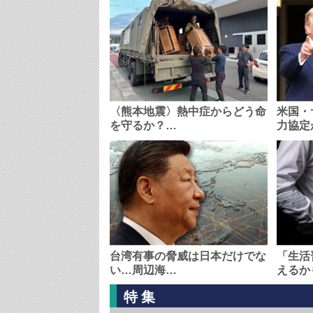
〈熊本地震〉熱中症からどう命
米国・
を守るか？…
力協定
台湾有事の脅威は日本だけでな
「生活
い…周辺海…
えるか
特集