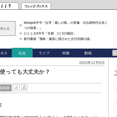
Wedge8月号『台湾「麗しの島」の実像 日台新時代を拓く「3
つの視座」』
お知らせ
ひととき8月号『京都 2と5の物語』
新刊書籍『飛鳥・藤原に隠された古代宮都の謎』
ジネス
ライフ
特集
動画
社会
2023年12月5日
は使っても大丈夫か？
刷画面
E