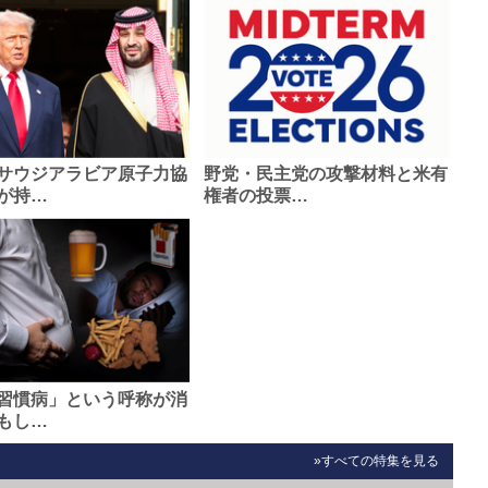
サウジアラビア原子力協
野党・民主党の攻撃材料と米有
が持…
権者の投票…
習慣病」という呼称が消
もし…
»すべての特集を見る