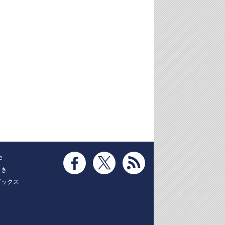
e
とき
ブックス