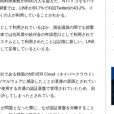
月間利用者数が9500万人を超えた。NTTドコモモバイ
、LINEが83.7%でX(旧Twitter)の43.2%、イ
多くの人が利用していることがわかる。
として利用されているほか、国会議員の間でも頻繁
治体では住民票や給付金の申請窓口として利用されて
ステムとして利用されたことは記憶に新しい。LINE
として定着しているといえる。
ある韓国のNEVER Cloud（ネイバークラウド）
がマルウェアに感染したことが直接の原因とされてい
ーが使用する共通の認証基盤で管理されていたため、旧
続を許してしまったとされている。
スが問題となった際に、なぜ認証基盤を分離すること