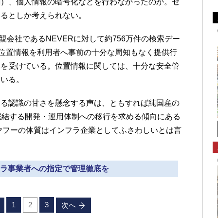
割）、個人情報の暗号化などを行わなかったのか。セ
いるとしか考えられない。
親会社であるNEVERに対して約756万件の検索デー
の位置情報を利用者へ事前の十分な周知もなく提供行
導を受けている。位置情報に関しては、十分な安全管
ている。
る認識の甘さを懸念する声は、ともすれば純国産の
完結する開発・運用体制への移行を求める傾向にある
Eヤフーの体質はインフラ企業としてふさわしいとは言
ンフラ事業者への指定で管理徹底を
1
2
3
次へ