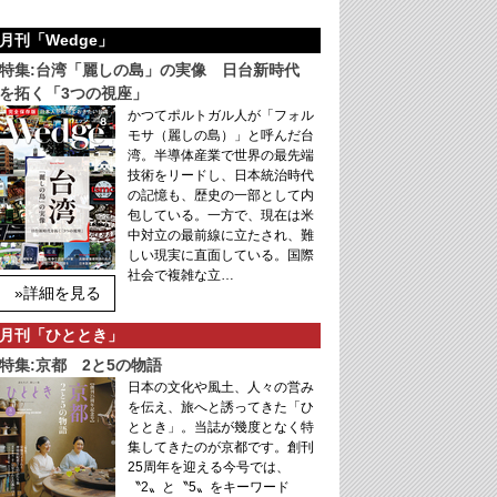
月刊「Wedge」
特集:台湾「麗しの島」の実像 日台新時代
を拓く「3つの視座」
かつてポルトガル人が「フォル
モサ（麗しの島）」と呼んだ台
湾。半導体産業で世界の最先端
技術をリードし、日本統治時代
の記憶も、歴史の一部として内
包している。一方で、現在は米
中対立の最前線に立たされ、難
しい現実に直面している。国際
社会で複雑な立…
»詳細を見る
月刊「ひととき」
特集:京都 2と5の物語
日本の文化や風土、人々の営み
を伝え、旅へと誘ってきた「ひ
ととき」。当誌が幾度となく特
集してきたのが京都です。創刊
25周年を迎える今号では、
〝2〟と〝5〟をキーワード