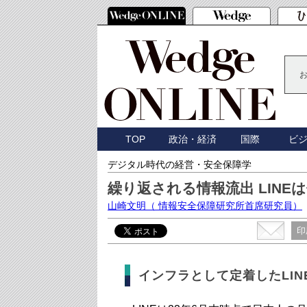
TOP
政治・経済
国際
ビ
デジタル時代の経営・安全保障学
繰り返される情報流出 LINE
山崎文明
（ 情報安全保障研究所首席研究員）
印
インフラとして定着したLIN