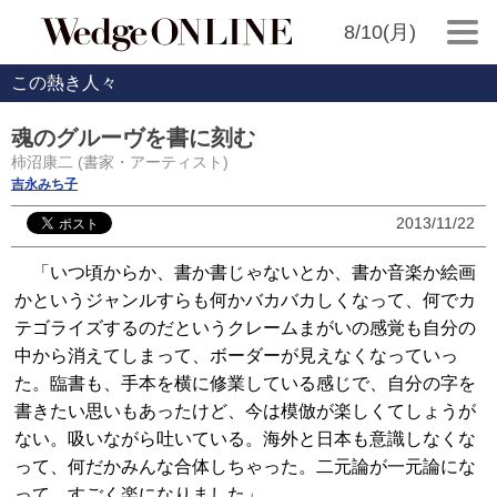
8/10(月)
この熱き人々
魂のグルーヴを書に刻む
柿沼康二 (書家・アーティスト)
吉永みち子
2013/11/22
「いつ頃からか、書か書じゃないとか、書か音楽か絵画
かというジャンルすらも何かバカバカしくなって、何でカ
テゴライズするのだというクレームまがいの感覚も自分の
中から消えてしまって、ボーダーが見えなくなっていっ
た。臨書も、手本を横に修業している感じで、自分の字を
書きたい思いもあったけど、今は模倣が楽しくてしょうが
ない。吸いながら吐いている。海外と日本も意識しなくな
って、何だかみんな合体しちゃった。二元論が一元論にな
って、すごく楽になりました」