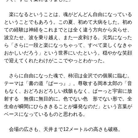
楽になるということは、魂がどんどん自由になっている
ということでもあろう。この夏、初めて大病をした。初め
ての経験は神経をこれまでとは全く違う方向から尖らせ、
波立たせ、波を乗り越え、また一皮剥ける。元気になった
ら「さらに一段と楽になっちゃって、すべて楽しくなきゃ
おかしいだろう」という世界にいたという。穏やかな笑顔
で迎えてくれたわけがここでやっとわかった。
さらに自由になった魂で、柿沼は金沢での個展に臨む。
テーマは「書の道『ぱーっ』」。尊敬する岡本太郎の「音
もなく、おどろおどろしい残骸もなく、ぱーっと宇宙に放
射する 無償に無目的に。色でない色 形でない形で。全
生命が瞬間にひらききることが爆発なのだ」という言葉が
ベースになっているものと思われる。
会場の広さも、天井まで12メートルの高さも破格。