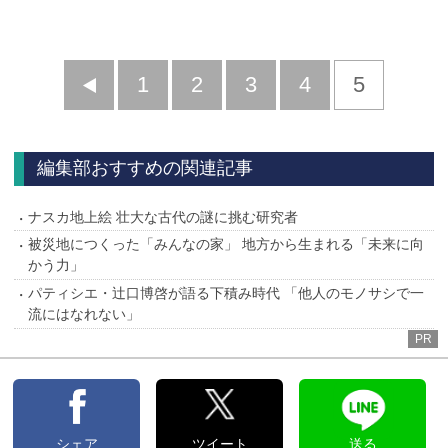
前
1
2
3
4
5
へ
編集部おすすめの関連記事
ナスカ地上絵 壮大な古代の謎に挑む研究者
被災地につくった「みんなの家」 地方から生まれる「未来に向
かう力」
パティシエ・辻口博啓が語る下積み時代 「他人のモノサシで一
流にはなれない」
PR
シェア
ツイート
送る