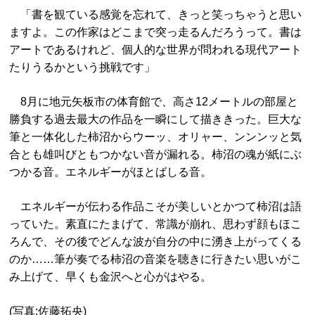
「書を観ている感覚を忘れて、きっと笑っちゃうと思い
ますよ。この作家はどこまで突っ走るんだろうって。書は
アートであるけれど、個人的な世界が問われる現代アート
たりうるかという挑戦です」
8月に地元矢板市の体育館で、高さ12メートルの部屋と
勝負する過去最大の作品を一瞬にして描ききった。巨大な
筆と一体化した柿沼からウーッ、オリャー、ンンンッと気
合とも雄叫びともつかない音が漏れる。柿沼の魂が紙にぶ
つかる音。エネルギーがほとばしる音。
エネルギーが伝わる作品こそが美しいとかつて柿沼は語
っていた。素直にたまげて、常識が崩れ、思わず顔もほこ
ろんで、その後でどんな波が自分の中に湧き上がってくる
のか……筆が奏でる柿沼の音楽を聴きに行きたい思いがこ
み上げて、早くも金沢へと心がはやる。
(写真:佐藤拓央)