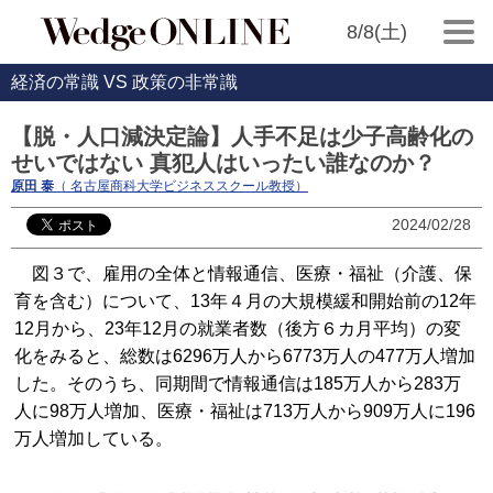
8/8(土)
経済の常識 VS 政策の非常識
【脱・人口減決定論】人手不足は少子高齢化の
せいではない 真犯人はいったい誰なのか？
原田 泰
（ 名古屋商科大学ビジネススクール教授）
2024/02/28
図３で、雇用の全体と情報通信、医療・福祉（介護、保
育を含む）について、13年４月の大規模緩和開始前の12年
12月から、23年12月の就業者数（後方６カ月平均）の変
化をみると、総数は6296万人から6773万人の477万人増加
した。そのうち、同期間で情報通信は185万人から283万
人に98万人増加、医療・福祉は713万人から909万人に196
万人増加している。