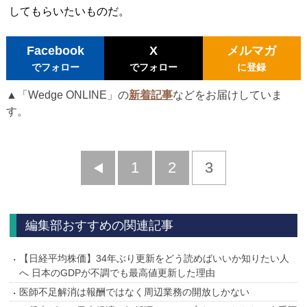
してもらいたいものだ。
Facebook
X
メルマガ
でフォロー
でフォロー
に登録
▲「Wedge ONLINE」の
新着記事
などをお届けしていま
す。
前
1
2
3
へ
編集部おすすめの関連記事
【日経平均株価】34年ぶり更新をどう読めばいいか知りたい人
へ 日本のGDPが不調でも最高値更新した理由
医師不足解消は報酬ではなく周辺業務の開放しかない