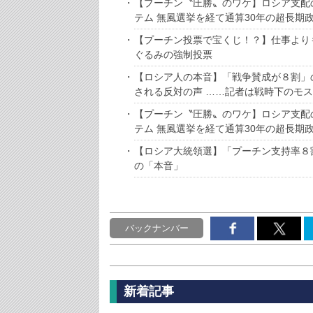
【プーチン〝圧勝〟のワケ】ロシア支配
テム 無風選挙を経て通算30年の超長期
【プーチン投票で宝くじ！？】仕事より
ぐるみの強制投票
【ロシア人の本音】「戦争賛成が８割」
される反対の声 ……記者は戦時下のモ
【プーチン〝圧勝〟のワケ】ロシア支配
テム 無風選挙を経て通算30年の超長期
【ロシア大統領選】「プーチン支持率８
の「本音」
バックナンバー
新着記事