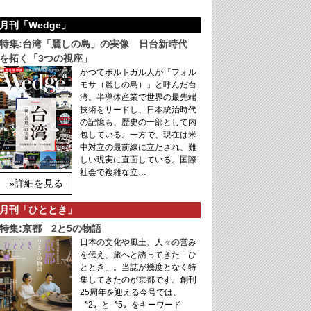
月刊「Wedge」
特集:台湾「麗しの島」の実像 日台新時代
を拓く「3つの視座」
かつてポルトガル人が「フォル
モサ（麗しの島）」と呼んだ台
湾。半導体産業で世界の最先端
技術をリードし、日本統治時代
の記憶も、歴史の一部として内
包している。一方で、現在は米
中対立の最前線に立たされ、難
しい現実に直面している。国際
社会で複雑な立…
»詳細を見る
月刊「ひととき」
特集:京都 2と5の物語
日本の文化や風土、人々の営み
を伝え、旅へと誘ってきた「ひ
ととき」。当誌が幾度となく特
集してきたのが京都です。創刊
25周年を迎える今号では、
〝2〟と〝5〟をキーワード