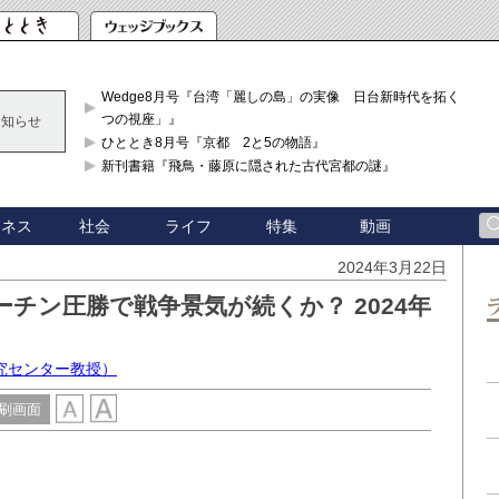
Wedge8月号『台湾「麗しの島」の実像 日台新時代を拓く「3
つの視座」』
お知らせ
ひととき8月号『京都 2と5の物語』
新刊書籍『飛鳥・藤原に隠された古代宮都の謎』
ジネス
社会
ライフ
特集
動画
2024年3月22日
チン圧勝で戦争景気が続くか？ 2024年
究センター教授）
刷画面
た