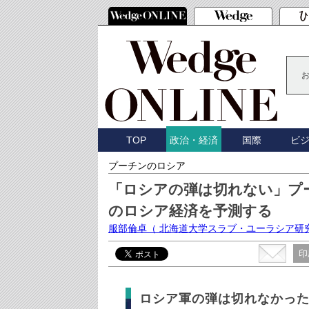
TOP
国際
ビ
政治・経済
プーチンのロシア
「ロシアの弾は切れない」プー
のロシア経済を予測する
服部倫卓
（ 北海道大学スラブ・ユーラシア研
印
ロシア軍の弾は切れなかっ