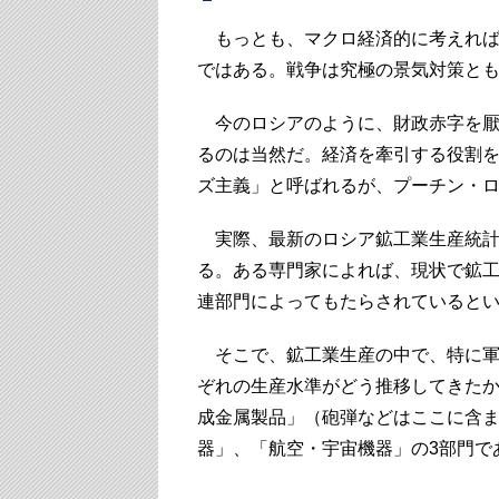
もっとも、マクロ経済的に考えれば
ではある。戦争は究極の景気対策と
今のロシアのように、財政赤字を厭
るのは当然だ。経済を牽引する役割
ズ主義」と呼ばれるが、プーチン・
実際、最新のロシア鉱工業生産統計
る。ある専門家によれば、現状で鉱工
連部門によってもたらされていると
そこで、鉱工業生産の中で、特に軍
ぞれの生産水準がどう推移してきた
成金属製品」（砲弾などはここに含
器」、「航空・宇宙機器」の3部門で