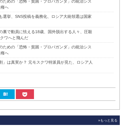
のための「恐怖・貧困・プロパガンダ」の統治シス
政権へ
も選挙、SNS投稿を義務化、ロシア大統領選は国家
の裏で動員に怯える18歳、国外脱出する人々、圧殺
スクワへと飛んだ
のための「恐怖・貧困・プロパガンダ」の統治シス
政権へ
割」は真実か？ 元モスクワ特派員が見た、ロシア人
»もっと見る