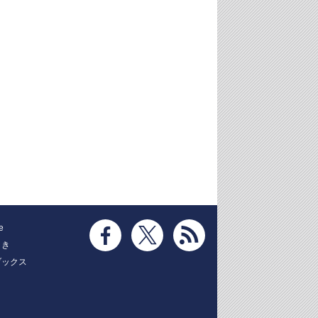
e
とき
ブックス