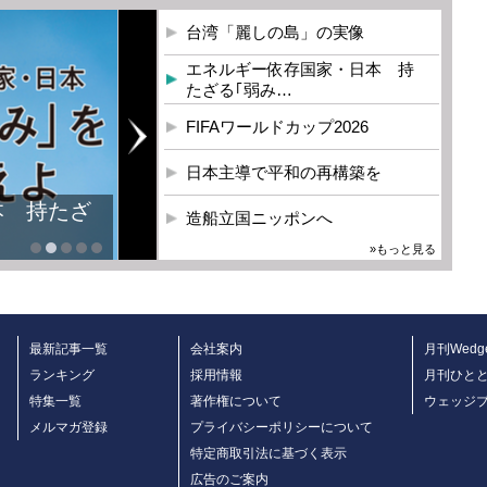
台湾「麗しの島」の実像
エネルギー依存国家・日本 持
たざる｢弱み…
FIFAワールドカップ2026
日本主導で平和の再構築を
本 持たざ
造船立国ニッポンへ
»もっと見る
最新記事一覧
会社案内
月刊Wedg
ランキング
採用情報
月刊ひと
特集一覧
著作権について
ウェッジ
メルマガ登録
プライバシーポリシーについて
特定商取引法に基づく表示
広告のご案内