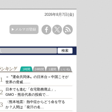
2026年8月7日(金)
メルマガ登録
ランキング
1時間
24時間
1週間
いいね
＜〝運命共同体〟の日米台＞中国こそが
1
世界の脅威....…
日本でも進む「在宅勤務廃止」、
2
GMO・熊谷代表の投稿で…
〈熊本地震〉熱中症からどう命を守る
3
か？人間は「発汗の名…