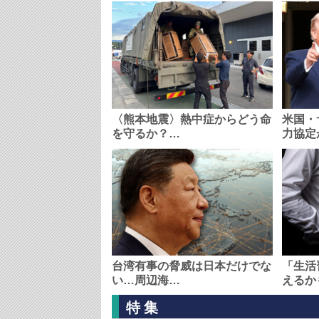
〈熊本地震〉熱中症からどう命
米国・
を守るか？…
力協定
台湾有事の脅威は日本だけでな
「生活
い…周辺海…
えるか
特集