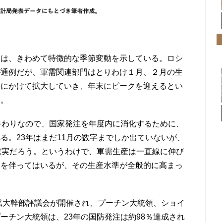
は、きわめて特徴的な季節変動を示している。ロシ
が通例だが、軍需関連部門はとりわけ１月、２月の生
半にかけて拡大していき、年末にピークを迎えるとい
る。
終わりなので、国家発注を年度内に消化するために、
る。23年はまだ11月の数字までしか出ていないが、
確実だろう。というわけで、軍需生産は一直線に伸び
動を伴ってはいるが、その生産水準が全般的に高まっ
拡大幹部評議会が開催され、プーチン大統領、ショイ
ーチン大統領は、23年の国防発注は約98％達成され