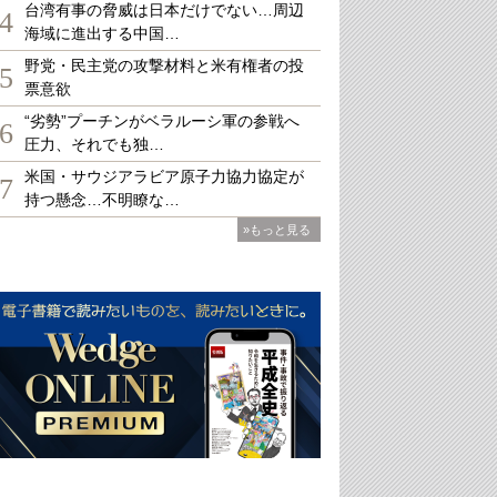
台湾有事の脅威は日本だけでない…周辺
4
海域に進出する中国…
野党・民主党の攻撃材料と米有権者の投
5
票意欲
“劣勢”プーチンがベラルーシ軍の参戦へ
6
圧力、それでも独…
米国・サウジアラビア原子力協力協定が
7
持つ懸念…不明瞭な…
»もっと見る