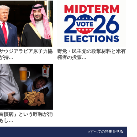
サウジアラビア原子力協
野党・民主党の攻撃材料と米有
が持…
権者の投票…
習慣病」という呼称が消
もし…
»すべての特集を見る