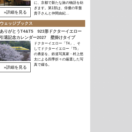
に、京都で新たな旅の物語を紡
ぎます。第1部は、俳優の常盤
»詳細を見る
貴子さんと仲間由紀…
ウェッジブックス
ありがとうT4&T5 923形ドクターイエロー
引退記念カレンダー2027 壁掛けタイプ
ドクターイエロー「T4」、そ
してドクターイエロー「T5」
の勇姿を、鉄道写真家・村上悠
太による四季折々の厳選した写
真で綴る。
»詳細を見る