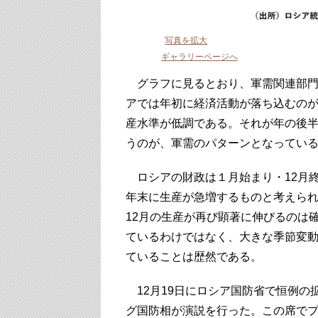
写真を拡大
ギャラリーページへ
グラフに見るとおり、軍需関連部門
アでは年初に経済活動が落ち込むの
産水準が低調である。それが年の後
うのが、軍需のパターンとなってい
ロシアの財政は１月始まり・12月
年末に生産が急増するものと考えられ
12月の生産が再び顕著に伸びるのは
ているわけではなく、大きな季節変
ていることは歴然である。
12月19日にロシア国防省で恒例の
グ国防相が演説を行った。この席でプ