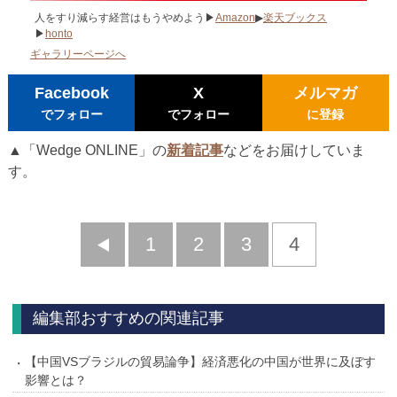
人をすり減らす経営はもうやめよう▶
Amazon
▶
楽天ブックス
▶
honto
ギャラリーページへ
Facebook
X
メルマガ
でフォロー
でフォロー
に登録
▲「Wedge ONLINE」の
新着記事
などをお届けしていま
す。
前
1
2
3
4
へ
編集部おすすめの関連記事
【中国VSブラジルの貿易論争】経済悪化の中国が世界に及ぼす
影響とは？