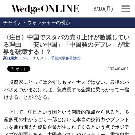
8/10(月)
チャイナ・ウォッチャーの視点
〈注目〉中国でスタバの売り上げが激減してい
る理由。「安い中国」「中国発のデフレ」が世
界を破壊する！？
高口康太
（ ジャーナリスト、千葉大学客員教授）
2024/04/01
投資家にとっては必ずしもマイナスではない。最後のバ
バさえつかまなければ、急成長する企業に乗っかって一儲
けすることができる。
そして、中国という国という俯瞰的視点から見ると、多
産多死の中からごく一部とはいえ本当の技術力やブランド
力を兼ね備えた優良企業が生まれてくるという点でポジテ
ィブな側面もある。太陽光パネルやバッテリー、電気自動