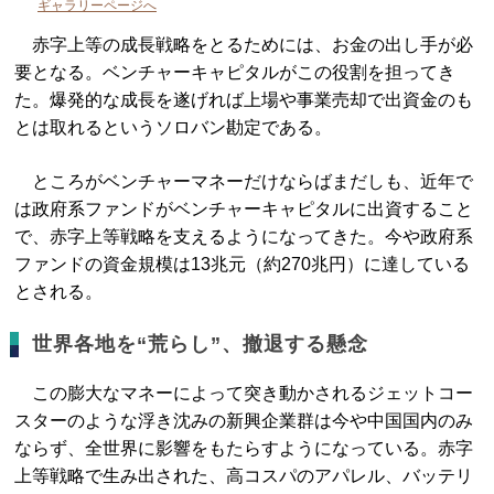
ギャラリーページへ
赤字上等の成長戦略をとるためには、お金の出し手が必
要となる。ベンチャーキャピタルがこの役割を担ってき
た。爆発的な成長を遂げれば上場や事業売却で出資金のも
とは取れるというソロバン勘定である。
ところがベンチャーマネーだけならばまだしも、近年で
は政府系ファンドがベンチャーキャピタルに出資すること
で、赤字上等戦略を支えるようになってきた。今や政府系
ファンドの資金規模は13兆元（約270兆円）に達している
とされる。
世界各地を“荒らし”、撤退する懸念
この膨大なマネーによって突き動かされるジェットコー
スターのような浮き沈みの新興企業群は今や中国国内のみ
ならず、全世界に影響をもたらすようになっている。赤字
上等戦略で生み出された、高コスパのアパレル、バッテリ