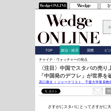
TOP
国際
ビ
政治・経済
チャイナ・ウォッチャーの視点
〈注目〉中国でスタバの売り
「中国発のデフレ」が世界を
高口康太
（ ジャーナリスト、千葉大学客員教
印
さすがにスタバにとってさすがに大