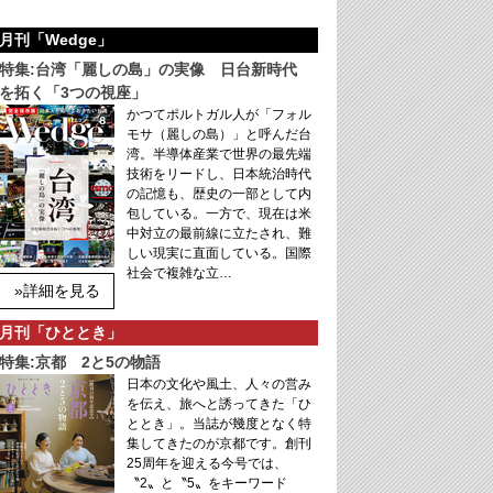
月刊「Wedge」
特集:台湾「麗しの島」の実像 日台新時代
を拓く「3つの視座」
かつてポルトガル人が「フォル
モサ（麗しの島）」と呼んだ台
湾。半導体産業で世界の最先端
技術をリードし、日本統治時代
の記憶も、歴史の一部として内
包している。一方で、現在は米
中対立の最前線に立たされ、難
しい現実に直面している。国際
社会で複雑な立…
»詳細を見る
月刊「ひととき」
特集:京都 2と5の物語
日本の文化や風土、人々の営み
を伝え、旅へと誘ってきた「ひ
ととき」。当誌が幾度となく特
集してきたのが京都です。創刊
25周年を迎える今号では、
〝2〟と〝5〟をキーワード