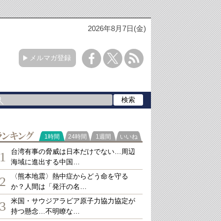
2026年8月7日(金)
メルマガ登録
ランキング
1時間
24時間
1週間
いいね
台湾有事の脅威は日本だけでない…周辺
1
海域に進出する中国…
〈熊本地震〉熱中症からどう命を守る
2
か？人間は「発汗の名…
米国・サウジアラビア原子力協力協定が
3
持つ懸念…不明瞭な…