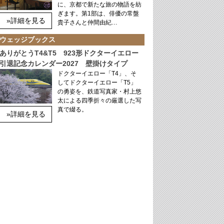
に、京都で新たな旅の物語を紡
ぎます。第1部は、俳優の常盤
»詳細を見る
貴子さんと仲間由紀…
ウェッジブックス
ありがとうT4&T5 923形ドクターイエロー
引退記念カレンダー2027 壁掛けタイプ
ドクターイエロー「T4」、そ
してドクターイエロー「T5」
の勇姿を、鉄道写真家・村上悠
太による四季折々の厳選した写
真で綴る。
»詳細を見る