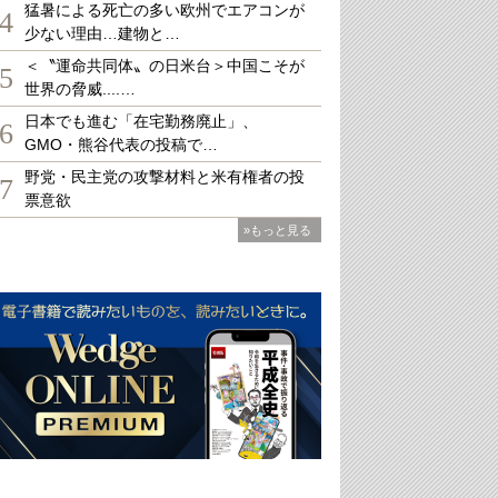
猛暑による死亡の多い欧州でエアコンが
4
少ない理由…建物と…
＜〝運命共同体〟の日米台＞中国こそが
5
世界の脅威....…
日本でも進む「在宅勤務廃止」、
6
GMO・熊谷代表の投稿で…
野党・民主党の攻撃材料と米有権者の投
7
票意欲
»もっと見る