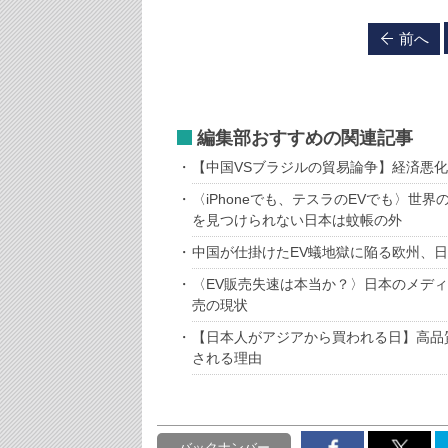
前へ
編集部おすすめの関連記事
【中国VSブラジルの貿易論争】経済悪
〈iPhoneでも、テスラのEVでも〉
を見つけられない日本は蚊帳の外
中国が仕掛けたEV蟻地獄に陥る欧州、
〈EV販売失速は本当か？〉日本のメデ
売の現状
【日本人がアジアから買われる日】高品
される理由
バックナンバー