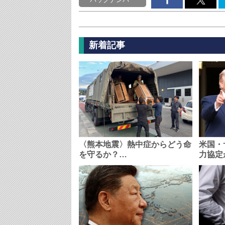
新着記事
〈熊本地震〉熱中症からどう命
米国・
を守るか？…
力協定