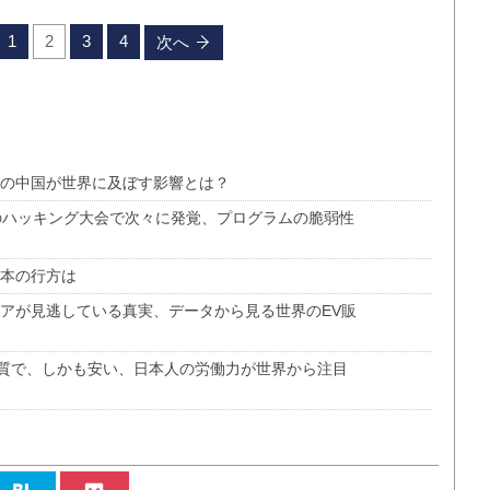
1
2
3
4
次へ
化の中国が世界に及ぼす影響とは？
世界のハッキング大会で次々に発覚、プログラムの脆弱性
日本の行方は
ィアが見逃している真実、データから見る世界のEV販
質で、しかも安い、日本人の労働力が世界から注目