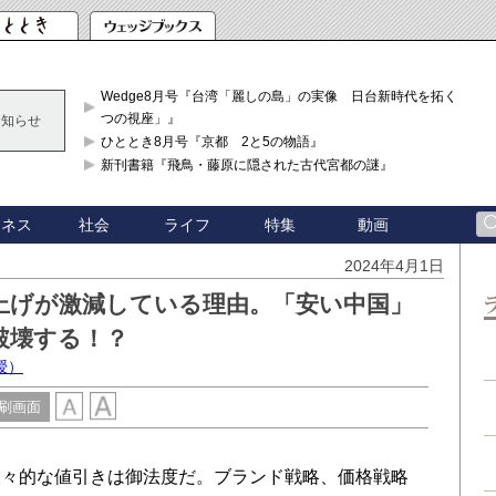
Wedge8月号『台湾「麗しの島」の実像 日台新時代を拓く「3
つの視座」』
お知らせ
ひととき8月号『京都 2と5の物語』
新刊書籍『飛鳥・藤原に隠された古代宮都の謎』
ジネス
社会
ライフ
特集
動画
2024年4月1日
上げが激減している理由。「安い中国」
破壊する！？
授）
刷画面
々的な値引きは御法度だ。ブランド戦略、価格戦略