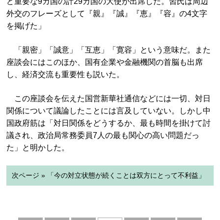
ど重要な9カ国の計29カ国の大使が出席した。習氏は周辺
外交のフレーズとして『親』『誠』『恵』『容』の4文字
を掲げた」
「親密」「誠意」「互恵」「寛容」という意味だ。また
座談会にはこのほか、国有企業や金融機関の首脳も出席
し、経済交流も重要性も説いた。
この座談会を伝えた国営新華社通信などには一切、対日
関係について議論したことには言及していない。しかし中
国政府筋は「対日関係をどうするか、最も時間を掛けて討
議され、政治局常務委員7人の最も関心の高い問題だっ
た」と明かした。
次ページ » 「今の対立状態が続くことは双方にとって不利益」