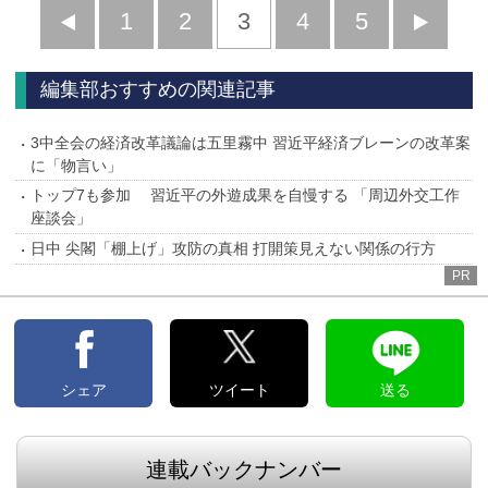
前
1
2
3
4
5
へ
へ
編集部おすすめの関連記事
3中全会の経済改革議論は五里霧中 習近平経済ブレーンの改革案
に「物言い」
トップ7も参加 習近平の外遊成果を自慢する 「周辺外交工作
座談会」
日中 尖閣「棚上げ」攻防の真相 打開策見えない関係の行方
PR
シェア
ツイート
送る
連載バックナンバー