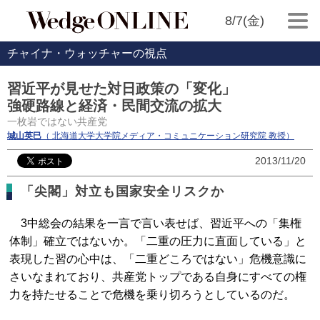
8/7(金)
チャイナ・ウォッチャーの視点
習近平が見せた対日政策の「変化」
強硬路線と経済・民間交流の拡大
一枚岩ではない共産党
城山英巳
（ 北海道大学大学院メディア・コミュニケーション研究院 教授）
2013/11/20
「尖閣」対立も国家安全リスクか
3中総会の結果を一言で言い表せば、習近平への「集権
体制」確立ではないか。「二重の圧力に直面している」と
表現した習の心中は、「二重どころではない」危機意識に
さいなまれており、共産党トップである自身にすべての権
力を持たせることで危機を乗り切ろうとしているのだ。