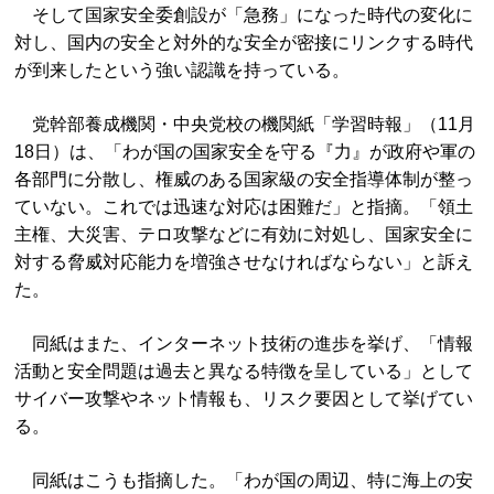
そして国家安全委創設が「急務」になった時代の変化に
対し、国内の安全と対外的な安全が密接にリンクする時代
が到来したという強い認識を持っている。
党幹部養成機関・中央党校の機関紙「学習時報」（11月
18日）は、「わが国の国家安全を守る『力』が政府や軍の
各部門に分散し、権威のある国家級の安全指導体制が整っ
ていない。これでは迅速な対応は困難だ」と指摘。「領土
主権、大災害、テロ攻撃などに有効に対処し、国家安全に
対する脅威対応能力を増強させなければならない」と訴え
た。
同紙はまた、インターネット技術の進歩を挙げ、「情報
活動と安全問題は過去と異なる特徴を呈している」として
サイバー攻撃やネット情報も、リスク要因として挙げてい
る。
同紙はこうも指摘した。「わが国の周辺、特に海上の安