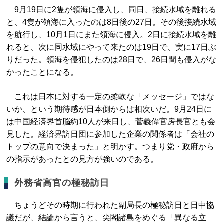
9月19日に2隻が領海に侵入し、同日、接続水域を離れる
と、4隻が領海に入ったのは8日後の27日。その後接続水域
を航行し、10月1日にまた領海に侵入。2日に接続水域を離
れると、次に同水域にやって来たのは19日で、実に17日ぶ
りだった。領海を侵犯したのは28日で、26日間も侵入がな
かったことになる。
これは日本に対する一定の柔軟な「メッセージ」ではな
いか、という期待感が日本側からは相次いだ。9月24日に
は中国経済界首脳約10人が来日し、菅義偉官房長官とも会
見した。経済界訪日団に参加した企業の関係者は「会社の
トップの意向で決まった」と明かす。つまり党・政府から
の指示があったとの見方が強いのである。
外務省高官の極秘訪日
ちょうどその時期に行われた副局長の極秘訪日と日中協
議だが、結論から言うと、尖閣諸島をめぐる「異なる立