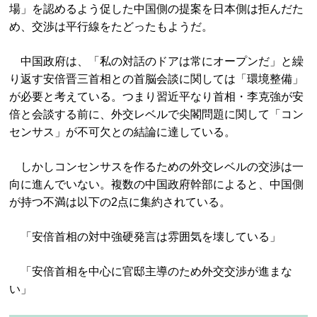
場」を認めるよう促した中国側の提案を日本側は拒んだた
め、交渉は平行線をたどったもようだ。
中国政府は、「私の対話のドアは常にオープンだ」と繰
り返す安倍晋三首相との首脳会談に関しては「環境整備」
が必要と考えている。つまり習近平なり首相・李克強が安
倍と会談する前に、外交レベルで尖閣問題に関して「コン
センサス」が不可欠との結論に達している。
しかしコンセンサスを作るための外交レベルの交渉は一
向に進んでいない。複数の中国政府幹部によると、中国側
が持つ不満は以下の2点に集約されている。
「安倍首相の対中強硬発言は雰囲気を壊している」
「安倍首相を中心に官邸主導のため外交交渉が進まな
い」