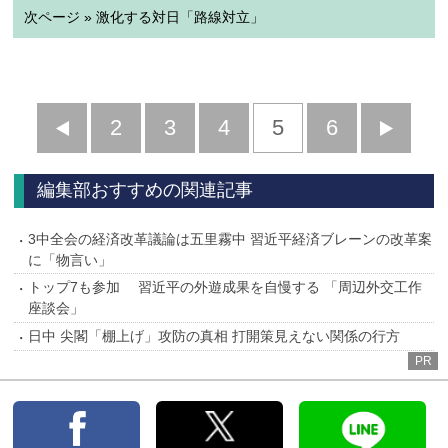
次ページ » 激化する対日「路線対立」
前
2
3
4
5
6
へ
へ
編集部おすすめの関連記事
3中全会の経済改革議論は五里霧中 習近平経済ブレーンの改革案
に「物言い」
トップ7も参加 習近平の外遊成果を自慢する 「周辺外交工作
座談会」
日中 尖閣「棚上げ」攻防の真相 打開策見えない関係の行方
PR