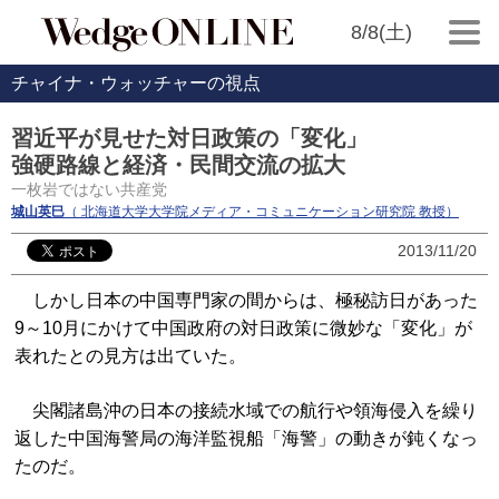
8/8(土)
チャイナ・ウォッチャーの視点
習近平が見せた対日政策の「変化」
強硬路線と経済・民間交流の拡大
一枚岩ではない共産党
城山英巳
（ 北海道大学大学院メディア・コミュニケーション研究院 教授）
2013/11/20
しかし日本の中国専門家の間からは、極秘訪日があった
9～10月にかけて中国政府の対日政策に微妙な「変化」が
表れたとの見方は出ていた。
尖閣諸島沖の日本の接続水域での航行や領海侵入を繰り
返した中国海警局の海洋監視船「海警」の動きが鈍くなっ
たのだ。