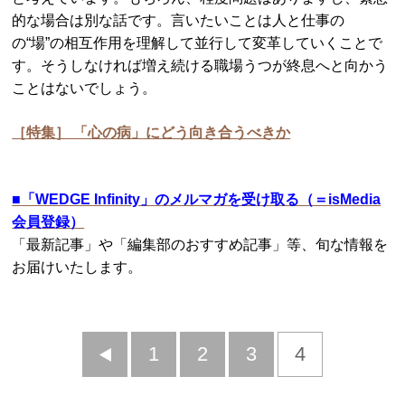
的な場合は別な話です。言いたいことは人と仕事の
の“場”の相互作用を理解して並行して変革していくことで
す。そうしなければ増え続ける職場うつが終息へと向かう
ことはないでしょう。
［特集］ 「心の病」にどう向き合うべきか
■
「WEDGE Infinity」のメルマガを受け取る（＝isMedia
会員登録）
「最新記事」や「編集部のおすすめ記事」等、旬な情報を
お届けいたします。
前
1
2
3
4
へ