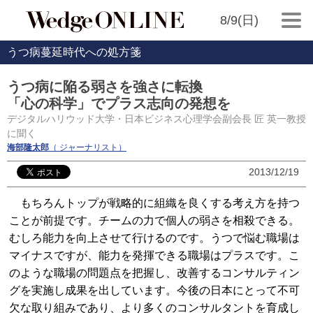
8/9(日)
うつ病蔓延時代への処方箋
うつ病に陥る弱さを強さに転換
「心の科学」でプラス志向の発想を
デジタルハリウッド大学・日本ビジネス心理学会副会長 匠 英一教授
に聞く
海部隆太郎
（ ジャーナリスト）
2013/12/19
もちろんトップが戦略的に組織を良くする考え方を持つ
ことが前提です。チームの力で個人の弱さを相殺できる。
むしろ能力を向上させて行けるのです。うつで悩む職場は
マイナスですが、能力を発揮できる職場はプラスです。こ
のような職場の問題点を把握し、改善するコンサルティン
グを実施し成果を出しています。今後の日本にとって不可
欠な取り組みであり、より多くのコンサルタントを育成し