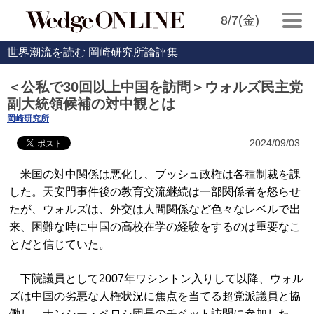
8/7(金)
世界潮流を読む 岡崎研究所論評集
＜公私で30回以上中国を訪問＞ウォルズ民主党
副大統領候補の対中観とは
岡崎研究所
2024/09/03
米国の対中関係は悪化し、ブッシュ政権は各種制裁を課
した。天安門事件後の教育交流継続は一部関係者を怒らせ
たが、ウォルズは、外交は人間関係など色々なレベルで出
来、困難な時に中国の高校在学の経験をするのは重要なこ
とだと信じていた。
下院議員として2007年ワシントン入りして以降、ウォル
ズは中国の劣悪な人権状況に焦点を当てる超党派議員と協
働し、ナンシー・ペロシ団長のチベット訪問に参加した。