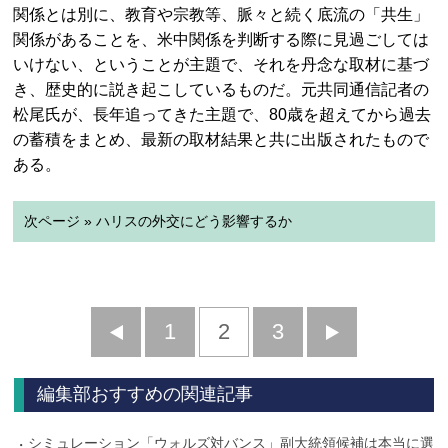
関係とは別に、教育や宗教等、脈々と続く底流の「共生」
関係があることを、米中関係を判断する際に見過ごしては
いけない、ということが主題で、それを丹念な取材に基づ
き、歴史的に説き起こしているものだ。元共同通信記者の
松尾氏が、長年追ってきた主題で、80歳を超えてから過去
の蓄積をまとめ、最新の取材結果と共に出版されたもので
ある。
次ページ » ハリスの外交にどう影響するか
前
1
2
3
次
へ
へ
編集部おすすめの関連記事
シミュレーション「ウォルズ対バンス」副大統領候補は本当に選