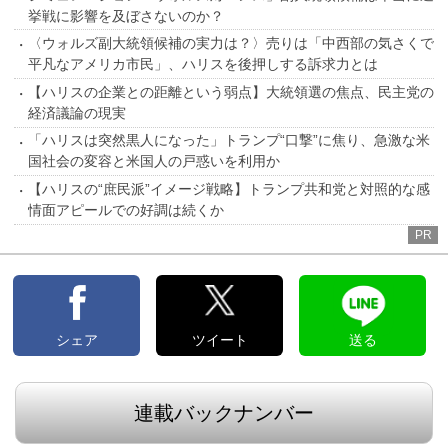
挙戦に影響を及ぼさないのか？
〈ウォルズ副大統領候補の実力は？〉売りは「中西部の気さくで
平凡なアメリカ市民」、ハリスを後押しする訴求力とは
【ハリスの企業との距離という弱点】大統領選の焦点、民主党の
経済議論の現実
「ハリスは突然黒人になった」トランプ“口撃”に焦り、急激な米
国社会の変容と米国人の戸惑いを利用か
【ハリスの“庶民派”イメージ戦略】トランプ共和党と対照的な感
情面アピールでの好調は続くか
PR
シェア
ツイート
送る
連載バックナンバー