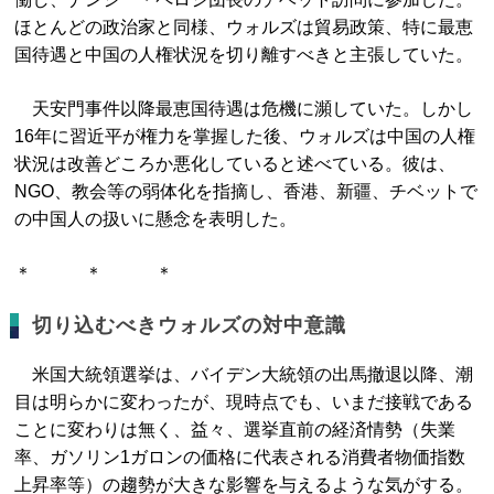
ほとんどの政治家と同様、ウォルズは貿易政策、特に最恵
国待遇と中国の人権状況を切り離すべきと主張していた。
天安門事件以降最恵国待遇は危機に瀕していた。しかし
16年に習近平が権力を掌握した後、ウォルズは中国の人権
状況は改善どころか悪化していると述べている。彼は、
NGO、教会等の弱体化を指摘し、香港、新疆、チベットで
の中国人の扱いに懸念を表明した。
＊ ＊ ＊
切り込むべきウォルズの対中意識
米国大統領選挙は、バイデン大統領の出馬撤退以降、潮
目は明らかに変わったが、現時点でも、いまだ接戦である
ことに変わりは無く、益々、選挙直前の経済情勢（失業
率、ガソリン1ガロンの価格に代表される消費者物価指数
上昇率等）の趨勢が大きな影響を与えるような気がする。